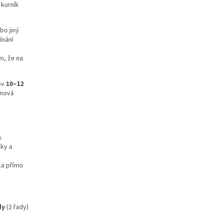
 kurník
bo jiný
ínání
m, že na
ov
10–12
enová
.
ky a
ka přímo
dy
(2 řady)