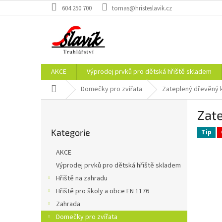
Přejít
604 250 700
tomas@hristeslavik.cz
na
obsah
AKCE
Výprodej prvků pro dětská hřiště skladem
Domů
Domečky pro zvířata
Zateplený dřevěný ku
P
Zate
o
Přeskočit
s
Kategorie
kategorie
Tip
t
r
AKCE
a
Výprodej prvků pro dětská hřiště skladem
n
Hřiště na zahradu
n
í
Hřiště pro školy a obce EN 1176
p
Zahrada
a
Domečky pro zvířata