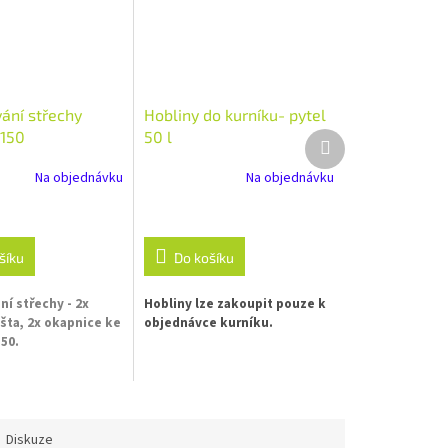
ání střechy
Hobliny do kurníku- pytel
K150
50 l
Další
produkt
Na objednávku
Na objednávku
šíku
Do košíku
í střechy - 2x
Hobliny lze zakoupit pouze k
išta, 2x okapnice ke
objednávce kurníku.
50.
Diskuze