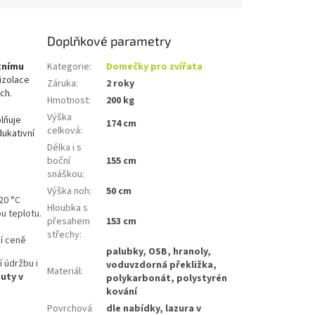
Doplňkové parametry
tnímu
Kategorie
:
Domečky pro zvířata
 izolace
Záruka
:
2 roky
ch.
Hmotnost
:
200 kg
Výška
lňuje
174 cm
celková
:
ukativní
Délka i s
boční
155 cm
snáškou
:
Výška noh
:
50 cm
20 °C
Hloubka s
ou teplotu.
přesahem
153 cm
střechy
:
ní ceně
palubky, OSB, hranoly,
 údržbu i
voduvzdorná překližka,
Materiál
:
nuty v
polykarbonát, polystyrén
kování
Povrchová
dle nabídky, lazura v