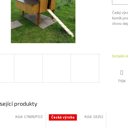
Český výr
Kurník pro
chovu slep
Detailní 
TISK
sející produkty
Kód:
17609/POZ
Kód:
18252
Česká výroba