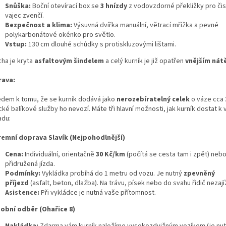
Snůška:
Boční otevírací box se
3 hnízdy
z vodovzdorné překližky pro čis
vajec zvenčí.
Bezpečnost a klima:
Výsuvná dvířka manuální, větrací mřížka a pevné
polykarbonátové okénko pro světlo.
Vstup:
130 cm dlouhé schůdky s protiskluzovými lištami.
ha je kryta
asfaltovým šindelem
a celý kurník je již opatřen
vnějším nát
ava:
edem k tomu, že se kurník dodává jako
nerozebíratelný celek
o váze
cca
cké balíkové služby ho nevozí. Máte tři hlavní možnosti, jak kurník dostat k
adu:
iremní doprava Slavík (Nejpohodlnější)
Cena:
Individuální, orientačně
30 Kč/km
(počítá se cesta tam i zpět) neb
přidružená jízda.
Podmínky:
Vykládka probíhá do 1 metru od vozu. Je nutný
zpevněný
příjezd
(asfalt, beton, dlažba). Na trávu, písek nebo do svahu řidič nezají
Asistence:
Při vykládce je nutná vaše přítomnost.
sobní odběr (Ohařice 8)