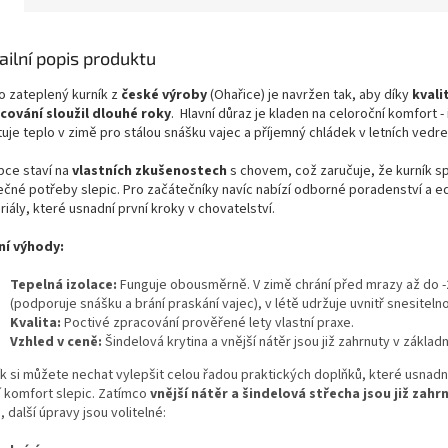
ailní popis produktu
o zateplený kurník z
české výroby
(Ohařice) je navržen tak, aby díky
kvali
cování sloužil dlouhé roky
. Hlavní důraz je kladen na celoroční komfort -
tuje teplo v zimě pro stálou snášku vajec a příjemný chládek v letních vedre
bce staví na
vlastních zkušenostech
s chovem, což zaručuje, že kurník sp
ečné potřeby slepic. Pro začátečníky navíc nabízí odborné poradenství a ed
iály, které usnadní první kroky v chovatelství.
ní výhody:
Tepelná izolace:
Funguje obousměrně. V zimě chrání před mrazy až do -
(podporuje snášku a brání praskání vajec), v létě udržuje uvnitř snesiteln
Kvalita:
Poctivé zpracování prověřené lety vlastní praxe.
Vzhled v ceně:
Šindelová krytina a vnější nátěr jsou již zahrnuty v základ
ík si můžete nechat vylepšit celou řadou praktických doplňků, které usnadní
í komfort slepic. Zatímco
vnější nátěr a šindelová střecha jsou již zahr
ě
, další úpravy jsou volitelné: