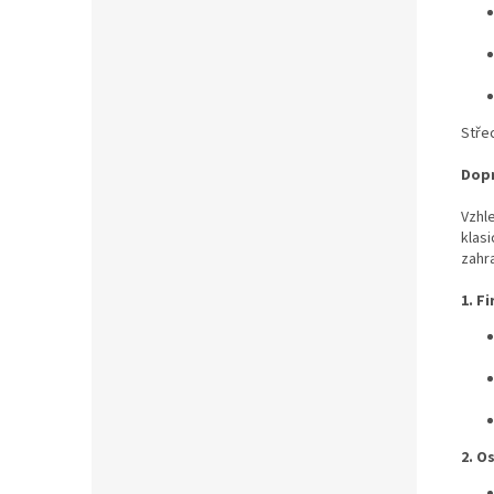
Střec
Dopr
Vzhl
klasi
zahr
1. F
2. O