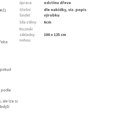
úprava
:
odstínu dřeva
Sřešní
dle nabídky, viz. popis
Kč).
šindel
:
výrobku
Síla stěny
:
6cm
Rozměr
základny
100 x 125 cm
nohou
:
třeba
e pokud
i podle
 ale lze si
dnější