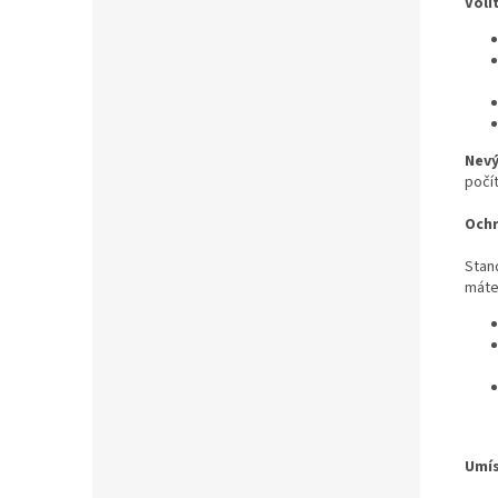
Voli
Nev
počít
Ochr
Stan
máte
Umís