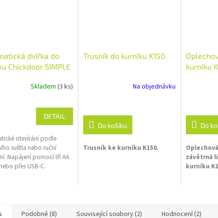
atická dvířka do
Trusník do kurníku K150
Oplechov
ku Chickdoor SIMPLE
kurníku 
Skladem
(3 ks)
Na objednávku
DETAIL
Do košíku
Do ko
tické otevírání podle
ího světla nebo ruční
Trusník ke kurníku K150.
Oplechován
í. Napájení pomocí tří AA
závětrná l
 nebo přes USB-C.
kurníku K1
ovaný nebo nerezový rám.
ikost vchodu v kurníku
cm.
s
Podobné (8)
Související soubory (2)
Hodnocení (2)