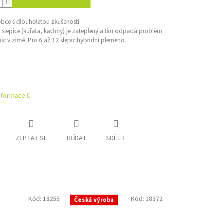
obce s dlouholetou zkušeností.
 slepice (kuřata, kachny) je zateplený a tím odpadá problém
ic v zimě. Pro 6 až 12 slepic hybridní plemeno.
informace
ZEPTAT SE
HLÍDAT
SDÍLET
Kód:
18255
Kód:
18372
Česká výroba