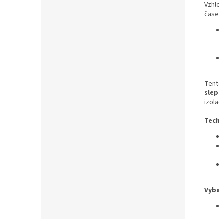
Vzhl
čase
Tent
slep
izol
Tech
Vyba