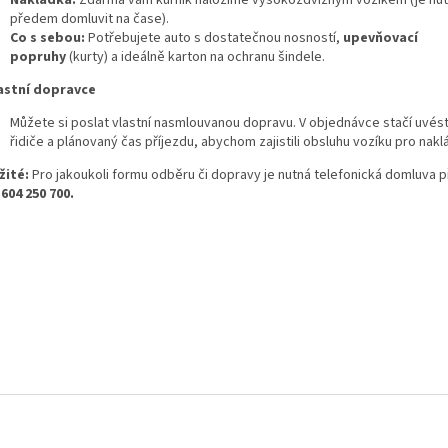
Nakládka:
Zdarma vám kurník naložíme vysokozdvižným vozíkem (je nu
předem domluvit na čase).
Co s sebou:
Potřebujete auto s dostatečnou nosností,
upevňovací
popruhy
(kurty) a ideálně karton na ochranu šindele.
lastní dopravce
Můžete si poslat vlastní nasmlouvanou dopravu. V objednávce stačí uvést
řidiče a plánovaný čas příjezdu, abychom zajistili obsluhu vozíku pro nakl
žité:
Pro jakoukoli formu odběru či dopravy je nutná telefonická domluva
604 250 700.