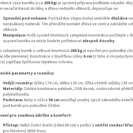
edem k váze kurníku (cca
200 kg
) je správná příprava podkladu zásadní. Aby
m nezačal klesat do hlíny a dřevo netrpělo vlhkostí, doporučuje se:
Zpevnění pod nohama:
Pod každou stojnu (nohu) umístěte
dlaždice
ne
nenasákavý materiál. Tím přerušíte kontakt dřeva se zemí a zabráníte vzl
vlhkosti.
Manipulace:
Kvůli vysoké hmotnosti zateplené konstrukce počítejte s tí
usazení kurníku na místo budete potřebovat
alespoň 4 osoby
.
o zateplený kurník o celkové hmotnosti
200 kg
je navržen pro pohodlný ch
ic
(dle plemene). Konstrukce s tloušťkou stěny
6 cm
(z toho 4 cm polystyr
ace) zajišťuje špičkovou tepelnou ochranu.
nické parametry a rozměry:
Vnější rozměry:
Výška 174 cm, délka 128 cm, šířka včetně snůšky 138 cm
Materiály:
Odolná kombinace palubek, OSB desek, vodovzdorné překliž
polykarbonátu.
Podstava:
Nohy o výšce
50 cm
umožňují snadný vjezd zahradního koleč
pod kurník pro pohodlné čištění.
vení pro snadnou údržbu a komfort:
Přístup:
Velké čisticí dveře (100x100 cm) s petlicí a
vnitřní zvedací hřa
pro bleskový úklid trusu.