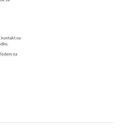
tné se
 kontakt na
ádku.
 předem na