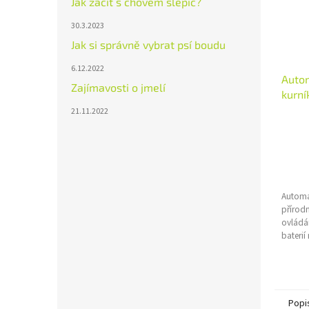
Jak začít s chovem slepic?
30.3.2023
Jak si správně vybrat psí boudu
6.12.2022
Autom
Zajímavosti o jmelí
kurní
21.11.2022
od
Automa
přírodn
ovládán
baterií
Pozink
Pro vel
22x25
Popi