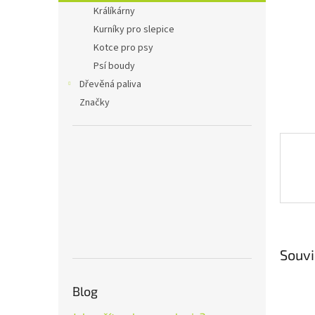
n
Králíkárny
e
Kurníky pro slepice
l
Kotce pro psy
Psí boudy
Dřevěná paliva
Značky
Souvi
Blog