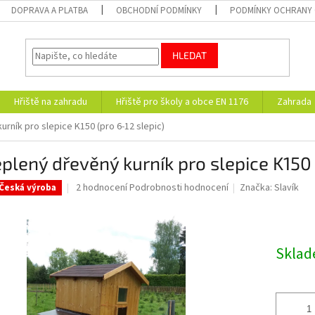
DOPRAVA A PLATBA
OBCHODNÍ PODMÍNKY
PODMÍNKY OCHRANY 
HLEDAT
Hřiště na zahradu
Hřiště pro školy a obce EN 1176
Zahrada
rník pro slepice K150 (pro 6-12 slepic)
plený dřevěný kurník pro slepice K150 
Průměrné
2 hodnocení
Podrobnosti hodnocení
Značka:
Slavík
Česká výroba
hodnocení
produktu
je
5,0
Skla
z
5
hvězdiček.