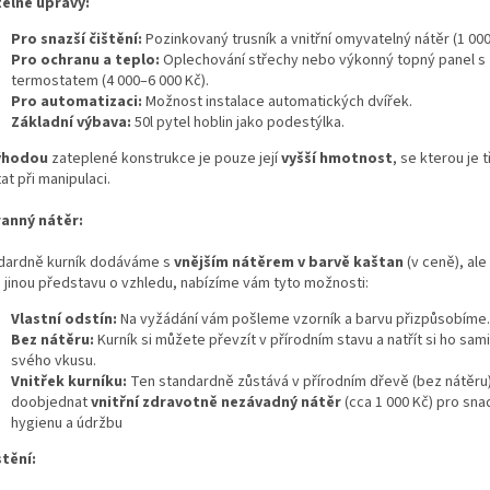
telné úpravy:
Pro snazší čištění:
Pozinkovaný trusník a vnitřní omyvatelný nátěr (1 000
Pro ochranu a teplo:
Oplechování střechy nebo výkonný topný panel s
termostatem (4 000–6 000 Kč).
Pro automatizaci:
Možnost instalace automatických dvířek.
Základní výbava:
50l pytel hoblin jako podestýlka.
ýhodou
zateplené konstrukce je pouze její
vyšší hmotnost
, se kterou je 
at při manipulaci.
anný nátěr:
dardně kurník dodáváme s
vnějším nátěrem v barvě kaštan
(v ceně), al
 jinou představu o vzhledu, nabízíme vám tyto možnosti:
Vlastní odstín:
Na vyžádání vám pošleme vzorník a barvu přizpůsobíme.
Bez nátěru:
Kurník si můžete převzít v přírodním stavu a natřít si ho sam
svého vkusu.
Vnitřek kurníku:
Ten standardně zůstává v přírodním dřevě (bez nátěru),
doobjednat
vnitřní zdravotně nezávadný nátěr
(cca 1 000 Kč) pro sna
hygienu a údržbu
tění: