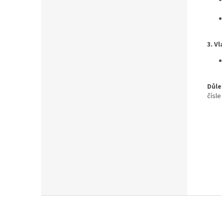
3. V
Důle
čísle
Z
á