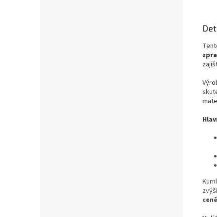
Det
Tent
zpra
zajiš
Výro
skut
mater
Hlav
Kurn
zvýš
cen