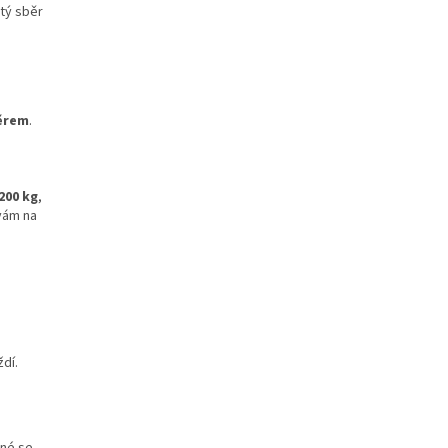
tý sběr
ěrem
.
200 kg
,
 vám na
o
ždí.