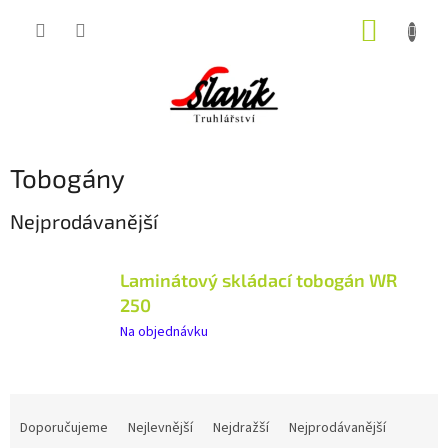
Přejít
NÁKUP
na
obsah
KOŠÍK
Tobogány
Nejprodávanější
Laminátový skládací tobogán WR
250
Na objednávku
Ř
a
Doporučujeme
Nejlevnější
Nejdražší
Nejprodávanější