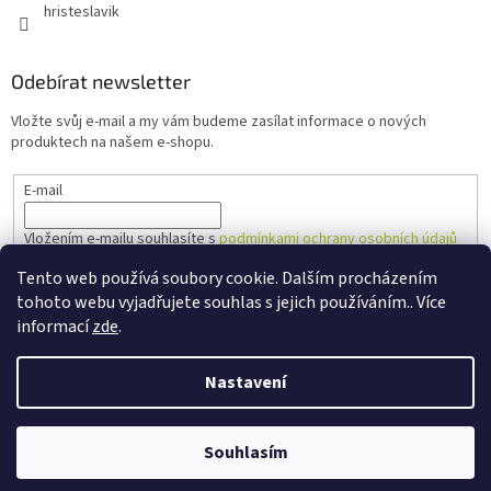
hristeslavik
Odebírat newsletter
Vložte svůj e-mail a my vám budeme zasílat informace o nových
produktech na našem e-shopu.
E-mail
Vložením e-mailu souhlasíte s
podmínkami ochrany osobních údajů
Tento web používá soubory cookie. Dalším procházením
PŘIHLÁSIT SE
tohoto webu vyjadřujete souhlas s jejich používáním.. Více
informací
zde
.
Nastavení
Vytvořil Shoptet
Souhlasím
Copyright 2026
Hřiště Slavík
. Všechna práva vyhrazena.