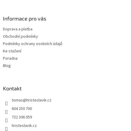
v
á
k
p
y
a
Informace pro vás
v
t
ý
Doprava a platba
í
p
Obchodní podmínky
i
s
Podmínky ochrany osobních údajů
u
Ke stažení
Poradna
Blog
Kontakt
tomas
@
hristeslavik.cz
604 250 700
732 306 059
hristeslavik.cz