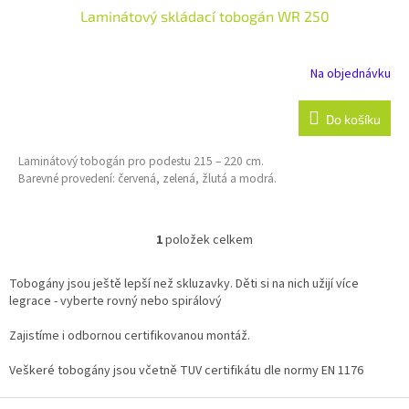
Laminátový skládací tobogán WR 250
Na objednávku
Do košíku
Laminátový tobogán pro podestu 215 – 220 cm.
Barevné provedení: červená, zelená, žlutá a modrá.
1
položek celkem
O
v
l
Tobogány jsou ještě lepší než skluzavky. Děti si na nich užijí více
á
legrace - vyberte rovný nebo spirálový
d
a
Zajistíme i odbornou certifikovanou montáž.
c
í
Veškeré tobogány jsou včetně TUV certifikátu dle normy
EN 1176
p
r
Z