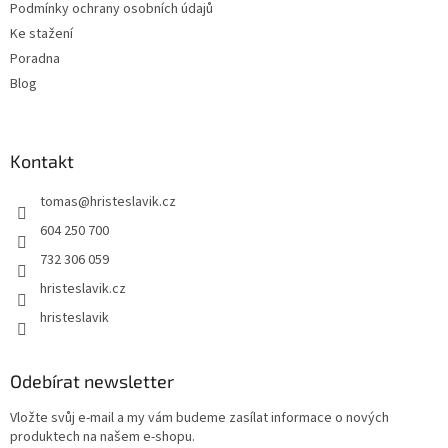
v
Podmínky ochrany osobních údajů
ý
Ke stažení
p
Poradna
i
s
Blog
u
Kontakt
tomas
@
hristeslavik.cz
604 250 700
732 306 059
hristeslavik.cz
hristeslavik
Odebírat newsletter
Vložte svůj e-mail a my vám budeme zasílat informace o nových
produktech na našem e-shopu.