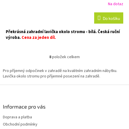
Na dotaz
Do košíku
Překrásná zahradní lavička okolo stromu - bílá.
Česká ruční
výroba.
Cena za jeden díl.
8
položek celkem
O
v
l
Pro příjemný odpočinek v zahradě na kvalitním zahradním nábytku.
á
Lavička okolo stromu pro příjemné posezení na zahradě.
d
a
Z
c
á
í
p
p
a
Informace pro vás
r
t
v
Doprava a platba
í
k
Obchodní podmínky
y