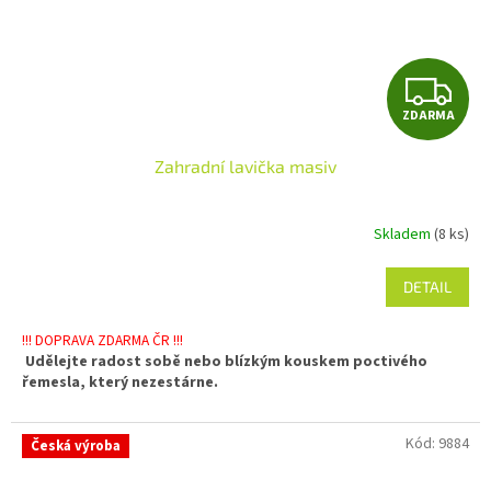
Z
ZDARMA
D
Zahradní lavička masiv
A
R
Skladem
(8 ks)
Průměrné
hodnocení
M
produktu
DETAIL
od
je
A
5,0
!!! DOPRAVA ZDARMA ČR !!!
z
Udělejte radost sobě nebo blízkým kouskem poctivého
5
řemesla, který nezestárne.
hvězdiček.
Kód:
9884
Česká výroba