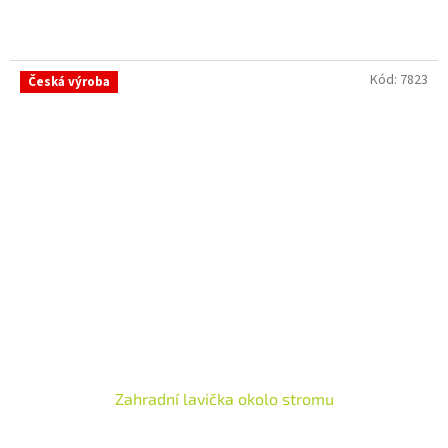
Kód:
7823
Česká výroba
Krásná zahradní lavička.
Velmi kvalitní zpracování.
Zahradní lavička okolo stromu