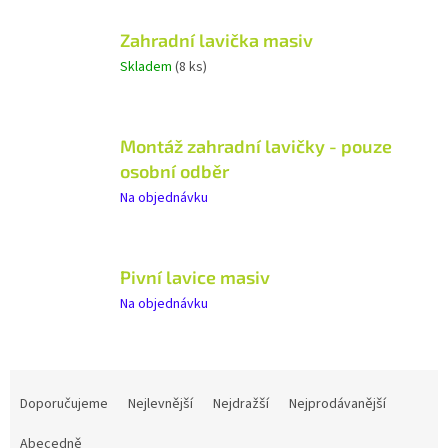
Zahradní lavička masiv
Skladem
(8 ks)
od
Montáž zahradní lavičky - pouze
osobní odběr
Na objednávku
Pivní lavice masiv
Na objednávku
Ř
a
Doporučujeme
Nejlevnější
Nejdražší
Nejprodávanější
z
e
Abecedně