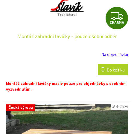
Z
ZDARMA
D
Montáž zahradní lavičky - pouze osobní odběr
A
R
Na objednávku
M
Do košíku
A
Montáž zahradní lavičky masiv pouze pro objednávky s osobním
vyzvednutím.
Kód:
7829
Česká výroba