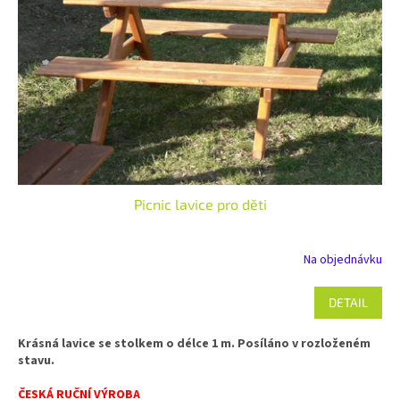
Picnic lavice pro děti
Na objednávku
DETAIL
Krásná lavice se stolkem o délce 1 m. Posíláno v rozloženém
stavu.
ČESKÁ RUČNÍ VÝROBA