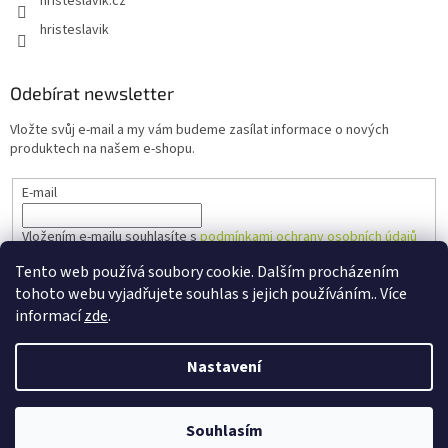
hristeslavik.cz
hristeslavik
Odebírat newsletter
Vložte svůj e-mail a my vám budeme zasílat informace o nových
produktech na našem e-shopu.
E-mail
Vložením e-mailu souhlasíte s
podmínkami ochrany osobních údajů
Tento web používá soubory cookie. Dalším procházením
PŘIHLÁSIT SE
tohoto webu vyjadřujete souhlas s jejich používáním.. Více
informací
zde
.
Nastavení
Vytvořil Shoptet
Souhlasím
Copyright 2026
Hřiště Slavík
. Všechna práva vyhrazena.