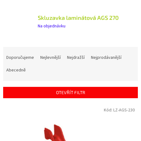
Skluzavka laminátová AGS 270
Na objednávku
Ř
a
Doporučujeme
Nejlevnější
Nejdražší
Nejprodávanější
z
e
Abecedně
n
í
p
OTEVŘÍT FILTR
r
o
V
Kód:
LZ-AGS-230
d
ý
u
p
k
i
t
s
ů