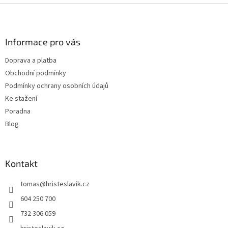
v
Z
a
á
c
á
n
í
p
í
p
a
Informace pro vás
r
t
v
Doprava a platba
í
k
Obchodní podmínky
y
v
Podmínky ochrany osobních údajů
ý
Ke stažení
p
Poradna
i
s
Blog
u
Kontakt
tomas
@
hristeslavik.cz
604 250 700
732 306 059