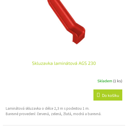
p
r
o
d
u
k
t
ů
Skluzavka laminátová AGS 230
Skladem
(1 ks)
Do košíku
Laminátová skluzavka o délce 2,3 m s podestou 1 m.
Barevné provedení: červená, zelená, žlutá, modrá a barevná.