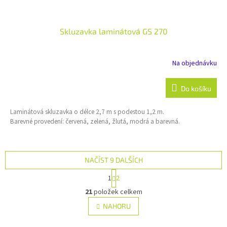
Skluzavka laminátová GS 270
Na objednávku
Do košíku
Laminátová skluzavka o délce 2,7 m s podestou 1,2 m.
Barevné provedení: červená, zelená, žlutá, modrá a barevná.
NAČÍST 9 DALŠÍCH
S
1
2
t
O
r
21
položek celkem
v
á
l
NAHORU
n
á
k
d
o