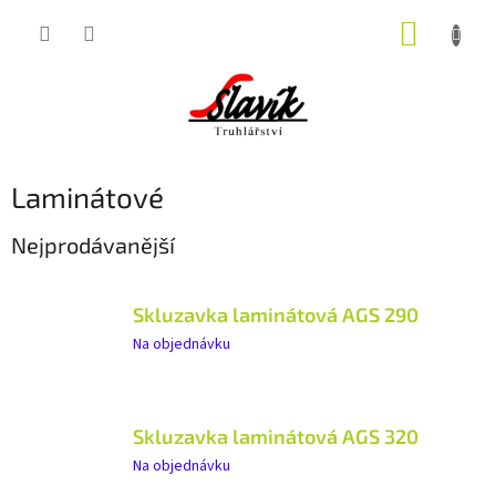
Přejít
NÁKUP
na
obsah
KOŠÍK
Laminátové
Nejprodávanější
Skluzavka laminátová AGS 290
Na objednávku
Skluzavka laminátová AGS 320
Na objednávku