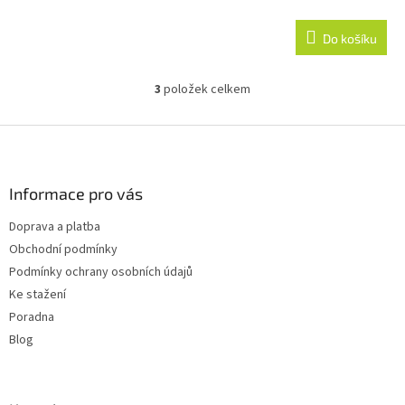
Do košíku
3
položek celkem
O
v
l
Z
á
á
d
p
a
a
Informace pro vás
c
t
í
Doprava a platba
í
p
Obchodní podmínky
r
v
Podmínky ochrany osobních údajů
k
Ke stažení
y
Poradna
v
ý
Blog
p
i
s