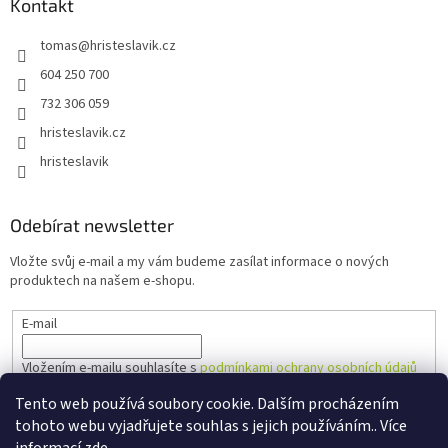
u
Kontakt
tomas
@
hristeslavik.cz
604 250 700
732 306 059
hristeslavik.cz
hristeslavik
Odebírat newsletter
Vložte svůj e-mail a my vám budeme zasílat informace o nových
produktech na našem e-shopu.
E-mail
Vložením e-mailu souhlasíte s
podmínkami ochrany osobních údajů
Tento web používá soubory cookie. Dalším procházením
PŘIHLÁSIT SE
tohoto webu vyjadřujete souhlas s jejich používáním.. Více