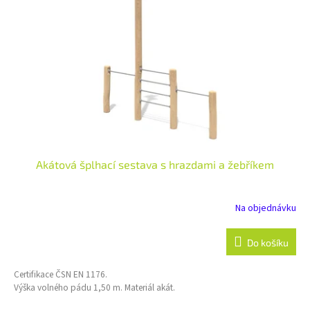
ů
p
r
o
d
u
k
t
ů
Akátová šplhací sestava s hrazdami a žebříkem
Na objednávku
Do košíku
Certifikace ČSN EN 1176.
Výška volného pádu 1,50 m. Materiál akát.