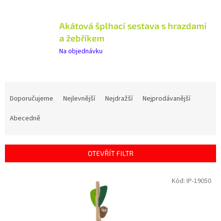
Akátová šplhací sestava s hrazdami
a žebříkem
Na objednávku
Ř
a
Doporučujeme
Nejlevnější
Nejdražší
Nejprodávanější
z
e
Abecedně
n
í
p
OTEVŘÍT FILTR
r
o
V
Kód:
IP-19050
d
ý
u
p
k
i
t
s