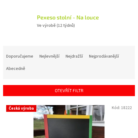
Pexeso stolní - Na louce
Ve výrobě (12 týdnů)
Ř
a
Doporučujeme
Nejlevnější
Nejdražší
Nejprodávanější
z
e
Abecedně
n
í
p
OTEVŘÍT FILTR
r
o
V
Kód:
18222
Česká výroba
d
ý
u
p
k
i
t
s
ů