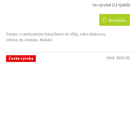
Ve výrobě (12 týdnů)
Do košíku
Pexeso s namluvenými básničkami do třídy, nebo klubovny.
Určeno do interiéru. Mobilní.
Kód:
3033-03
Česká výroba