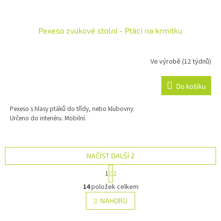
Pexeso zvukové stolní - Ptáci na krmítku
Ve výrobě (12 týdnů)
Do košíku
Pexeso s hlasy ptáků do třídy, nebo klubovny.
Určeno do interiéru. Mobilní.
NAČÍST DALŠÍ 2
S
1
2
t
O
r
14
položek celkem
v
á
l
NAHORU
n
á
k
d
o