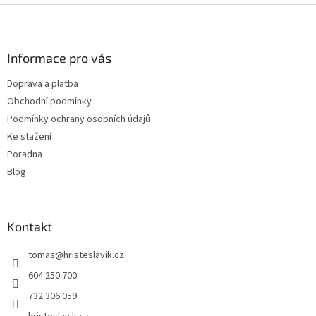
v
Z
a
á
c
á
n
í
p
í
p
a
Informace pro vás
r
t
v
Doprava a platba
í
k
Obchodní podmínky
y
v
Podmínky ochrany osobních údajů
ý
Ke stažení
p
Poradna
i
s
Blog
u
Kontakt
tomas
@
hristeslavik.cz
604 250 700
732 306 059