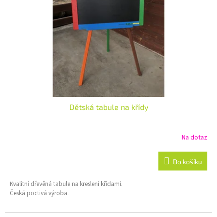
p
r
o
d
u
k
t
ů
Dětská tabule na křídy
Na dotaz
Do košíku
Kvalitní dřevěná tabule na kreslení křídami.
Česká poctivá výroba.