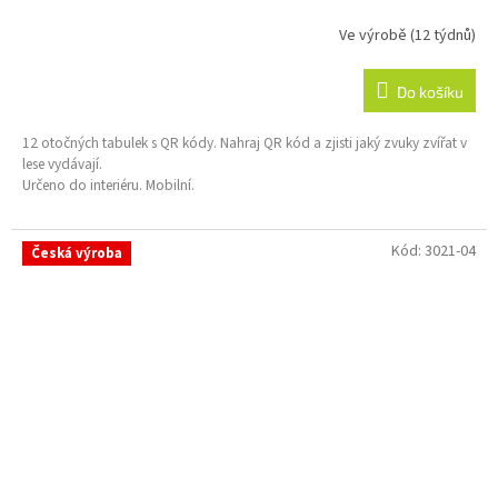
Ve výrobě (12 týdnů)
Do košíku
12 otočných tabulek s QR kódy. Nahraj QR kód a zjisti jaký zvuky zvířat v
lese vydávají.
Určeno do interiéru. Mobilní.
Kód:
3021-04
Česká výroba