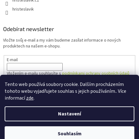
hristeslavik.cz
hristeslavik
Odebírat newsletter
Vložte svůj e-mail a my vám budeme zasílat informace o nových
produktech na našem e-shopu.
E-mail
Vložením e-mailu souhlasíte s
podmínkami ochrany osobních údajů
Tento web používá soubory cookie. Dalším procházením
PŘIHLÁSIT SE
tohoto webu vyjadřujete souhlas s jejich používáním.. Více
informací
zde
.
Nastavení
Vytvořil Shoptet
Souhlasím
Copyright 2026
Hřiště Slavík
. Všechna práva vyhrazena.