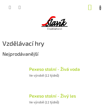
Přejít
NÁKUP
na
obsah
KOŠÍK
Vzdělávací hry
Nejprodávanější
Pexeso stolní - Živá voda
Ve výrobě (12 týdnů)
Pexeso stolní - Živý les
Ve výrobě (12 týdnů)