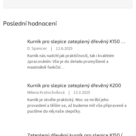
Poslední hodnocení
Kurník pro slepice zateplený dřevěný K150 - barevný
Hodnocení
D. Spencer
|
12.6.2025
produktu
Kurník nás nadchl jak praktičností, tak i kvalitním
je
zpracováním. Vše je do detailu promyšlené a
5
maximálně funkční…
z
5
hvězdiček.
Kurník pro slepice zateplený dřevěný K200
Hodnocení
Milena Kratochvílová
|
13.3.2025
produktu
Kurník je skvěle praktický. Moc se mi líbí jeho
je
provedení a těším se, až budeme mít vše připravené a
5
pustíme do něj naše slepičky.
z
5
hvězdiček.
Zateplený dřevěný kurník pro slepice K150 (pro 6-12 slepic)