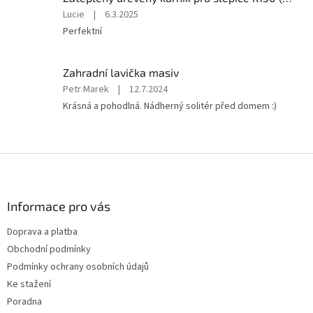
Hodnocení
Lucie
|
6.3.2025
produktu
Perfektní
je
5
z
Zahradní lavička masiv
5
Hodnocení
Petr Marek
|
12.7.2024
hvězdiček.
produktu
Krásná a pohodlná. Nádherný solitér před domem :)
je
5
z
5
Z
hvězdiček.
á
p
a
Informace pro vás
t
Doprava a platba
í
Obchodní podmínky
Podmínky ochrany osobních údajů
Ke stažení
Poradna