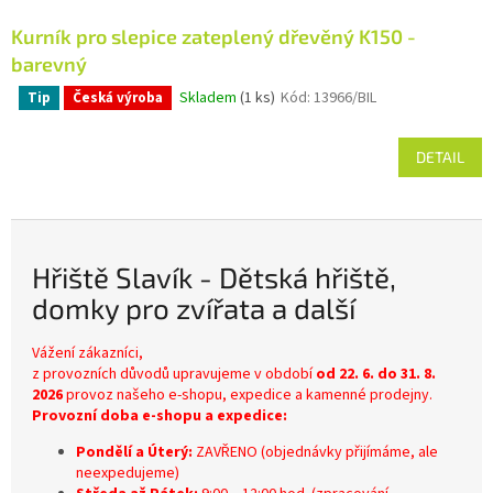
Kurník pro slepice zateplený dřevěný K150 -
barevný
Skladem
(1 ks)
Kód:
13966/BIL
Tip
Česká výroba
Průměrné
hodnocení
produktu
DETAIL
je
5,0
z
5
hvězdiček.
Hřiště Slavík - Dětská hřiště,
domky pro zvířata a další
Vážení zákazníci,
z provozních důvodů upravujeme v období
od 22. 6. do 31. 8.
2026
provoz našeho e-shopu, expedice a kamenné prodejny.
Provozní doba e-shopu a expedice:
Pondělí a Úterý:
ZAVŘENO (objednávky přijímáme, ale
neexpedujeme)