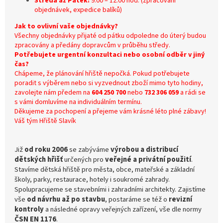
Středa až Pátek:
9:00 – 12:00 hod. (zpracování
objednávek, expedice balíků)
Jak to ovlivní vaše objednávky?
Všechny objednávky přijaté od pátku odpoledne do úterý budou
zpracovány a předány dopravcům v průběhu středy.
Potřebujete urgentní konzultaci nebo osobní odběr v jiný
čas?
Chápeme, že plánování hřiště nepočká. Pokud potřebujete
poradit s výběrem nebo si vyzvednout zboží mimo tyto hodiny,
zavolejte nám předem na
604 250 700
nebo
732 306 059
a rádi se
s vámi domluvíme na individuálním termínu.
Děkujeme za pochopení a přejeme vám krásné léto plné zábavy!
Váš tým Hřiště Slavík
Již
od roku 2006
se zabýváme
výrobou a distribucí
dětských hřišť
určených pro
veřejné a privátní použití
.
Stavíme dětská hřiště pro města, obce, mateřské a základní
školy, parky, restaurace, hotely i soukromé zahrady.
Spolupracujeme se stavebními i zahradními architekty. Zajistíme
vše
od návrhu až po stavbu
, postaráme se též o
revizní
kontroly
a následné opravy veřejných zařízení, vše dle normy
ČSN EN 1176
.