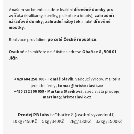
V našem sortimentu najdete kvalitní
dřevěné domky pro
zvířata
(králíkárny, kurníky, psí kotce a boudy),
zahradní i
nářaďové domky
,
zahradní nábytek
a také
dřevěné
mostky
.
Realizace provádíme
po celé České republice
.
Osobně
nás můžete navštívit na adrese
Ohařice 8, 506 01
Jičín
.
+420 604 250 700 - Tomáš Slavík
, vedoucí výroby,
majitel a
jednatel firmy,
tomas@hristeslavik.cz
+420 732 306 059 - Martina Slavíková
,
specialista prodeje,
martina@hristeslavik.cz
Prodej PB lahví
v Ohařice 8 (osobní vyzvednutí):
10kg/450Kč 5kg/340Kč 2kg/130Kč 33kg/1500Kč