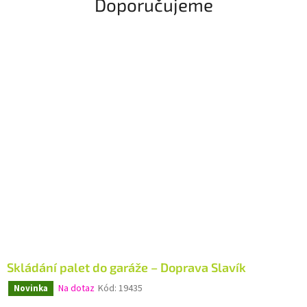
Doporučujeme
k
-
D
ě
t
s
k
á
h
ř
i
š
t
ě
Skládání palet do garáže – Doprava Slavík
,
Na dotaz
Kód:
19435
Novinka
d