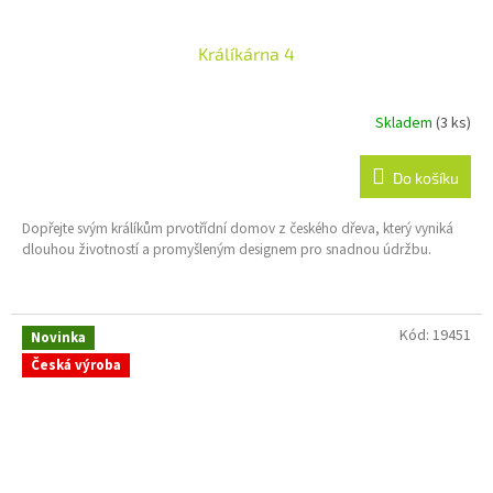
Králíkárna 4
Skladem
(3 ks)
Průměrné
hodnocení
produktu
Do košíku
je
5,0
Dopřejte svým králíkům prvotřídní domov z českého dřeva, který vyniká
z
dlouhou životností a promyšleným designem pro snadnou údržbu.
5
hvězdiček.
Kód:
19451
Novinka
Česká výroba