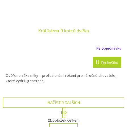
Králíkárna 9 kotců dvířka
Na objednávku
Do košíku
Ověřeno zákazníky – profesionální řešení pro náročné chovatele,
které vydrží generace.
NAČÍST 9 DALŠÍCH
S
1
2
t
O
r
21
položek celkem
v
á