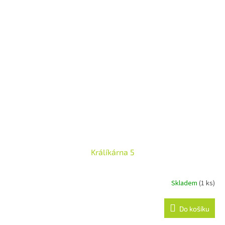
Králíkárna 5
Skladem
(1 ks)
Průměrné
hodnocení
produktu
Do košíku
je
5,0