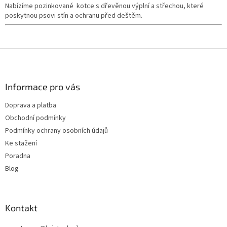
Nabízíme pozinkované kotce s dřevěnou výplní a střechou, které
poskytnou psovi stín a ochranu před deštěm.
Z
á
p
a
Informace pro vás
t
Doprava a platba
í
Obchodní podmínky
Podmínky ochrany osobních údajů
Ke stažení
Poradna
Blog
Kontakt