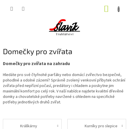
Přejít
NÁKUP
na
obsah
KOŠÍK
Domečky pro zvířata
Domečky pro zvířata na zahradu
Hledáte pro své čtyřnohé parťáky nebo domácí zvířectvo bezpečné,
pohodlné a odolné zázemí? Správně zvolený venkovní příbytek ochrání
zvířata před nepřízní počasí, predátory i chladem a poskytne jim
maximální komfort po celý rok. V naší nabídce najdete kvalitní dřevěné
domky a chovatelské potřeby navržené s ohledem na specifické
potřeby jednotlivých druhů zvířat.
Králíkárny
Kurníky pro slepice