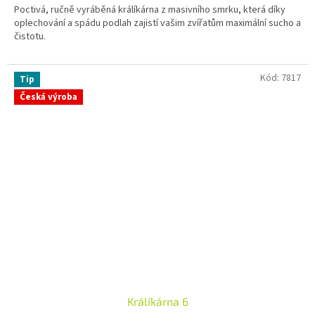
Poctivá, ručně vyráběná králíkárna z masivního smrku, která díky
z
oplechování a spádu podlah zajistí vašim zvířatům maximální sucho a
5
čistotu.
hvězdiček.
Kód:
7817
Tip
Česká výroba
Králíkárna 6