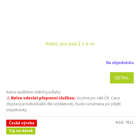
Kotec pro psa 2 x 4 m
Na objednávku
DETAIL
Kotce vyrábíme včetně podlahy.
⚠️
Nelze odeslat přepravní službou.
Vozíme po celé ČR. Cena
dopravy je individuální dle vzdálenosti, bude oznámena po přijetí
objednávky.
Kód:
7811
Česká výroba
Tip na dárek