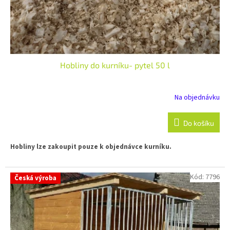
k
t
ů
Hobliny do kurníku- pytel 50 l
Na objednávku
Do košíku
Hobliny lze zakoupit pouze k objednávce kurníku.
Kód:
7796
Česká výroba