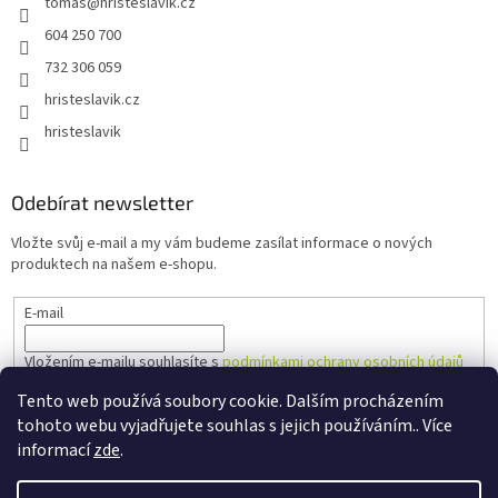
tomas
@
hristeslavik.cz
604 250 700
732 306 059
hristeslavik.cz
hristeslavik
Odebírat newsletter
Vložte svůj e-mail a my vám budeme zasílat informace o nových
produktech na našem e-shopu.
E-mail
Vložením e-mailu souhlasíte s
podmínkami ochrany osobních údajů
Tento web používá soubory cookie. Dalším procházením
PŘIHLÁSIT SE
tohoto webu vyjadřujete souhlas s jejich používáním.. Více
informací
zde
.