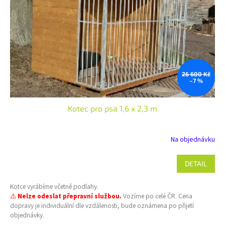
26 600 Kč
–7 %
Kotec pro psa 1,6 x 2,3 m
Na objednávku
DETAIL
Kotce vyrábíme včetně podlahy.
⚠️
Nelze odeslat přepravní službou.
Vozíme po celé ČR. Cena
dopravy je individuální dle vzdálenosti, bude oznámena po přijetí
objednávky.