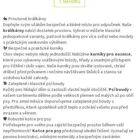
l
NAHORU
n
á
k
d
o
v
🐇 Prostorné králíkárny
a
á
Dopřejte svým ušákům bezpečné a klidné místo pro odpočinek. Naše
c
n
králíkárny
nabízí dostatek prostoru. Vybrat si můžete klasické
í
í
jednopatrové varianty, patrové králíkárny pro více zvířat nebo modely
p
s praktickým venkovním výběhem.
r
🐓 Bezpečné a praktické kurníky
v
Chov slepic nebylo nikdy jednodušší. Nabízíme
k
kurníky pro nosnice
,
které jsou vybaveny snáškovými hnízdy, hřady a snadným přístupem
y
pro čištění i sběr vajec. Naše kurníky jsou skvěle izolované, chrání
v
drůbež před průvanem i nočními návštěvami škůdců a stanou se
ý
ozdobou každé zahrady.
p
🐕 Zateplené i klasické psí boudy
i
Každý pes hlídající dům si zaslouží vlastní teplé útočiště.
s
Psí boudy
v
našem sortimentu dělíme podle velikosti plemen od malých až po obří
u
psy. Pro zimní měsíce doporučujeme zateplené psí boudy s
předsíňkou, které spolehlivě udrží teplo a ochrání vašeho psa před
mrazem a větrem.
🛡️ Robustní kotce pro psy
Potřebujete pro svého psa zajistit bezpečný prostor během vaší
nepřítomnosti?
Kotce pro psy
představují ideální řešení. Vyznačují se
pevnou konstrukcí, odolnými materiály a bezpečným zavíráním.