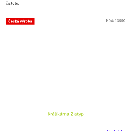
čistotu.
hvězdiček.
Kód:
13990
Česká výroba
Králíkárna 2 atyp