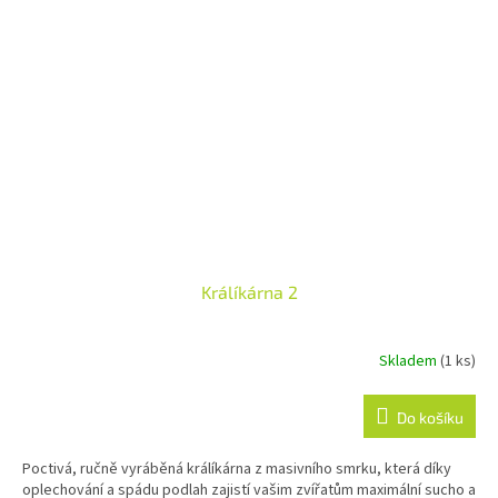
Králíkárna 2
Skladem
(1 ks)
Průměrné
hodnocení
produktu
Do košíku
je
5,0
Poctivá, ručně vyráběná králíkárna z masivního smrku, která díky
z
oplechování a spádu podlah zajistí vašim zvířatům maximální sucho a
5