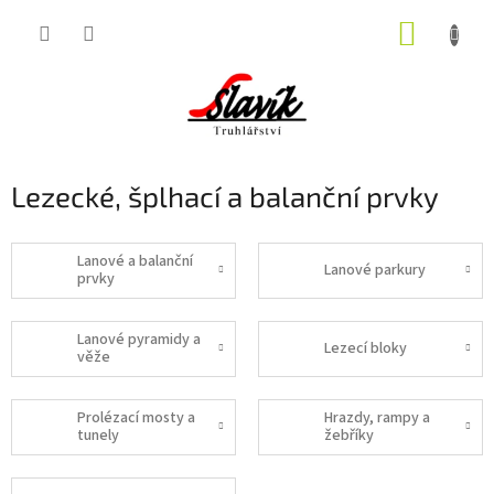
Přejít
NÁKUP
na
obsah
KOŠÍK
Lezecké, šplhací a balanční prvky
Lanové a balanční
Lanové parkury
prvky
Lanové pyramidy a
Lezecí bloky
věže
Prolézací mosty a
Hrazdy, rampy a
tunely
žebříky