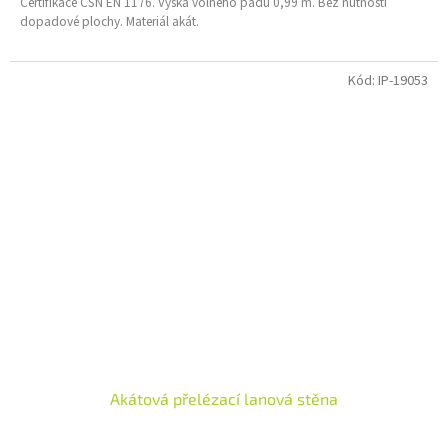
Certifikace ČSN EN 1176.
Výška volného pádu 0,99 m. Bez nutnosti
dopadové plochy. Materiál akát.
Kód:
IP-19053
Akátová přelézací lanová stěna