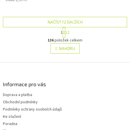
NAČÍST 12 DALŠÍCH
S
1
12
t
O
r
136
položek celkem
v
á
l
NAHORU
n
á
k
d
o
v
Z
a
á
c
á
n
í
p
í
p
a
Informace pro vás
r
t
v
Doprava a platba
í
k
Obchodní podmínky
y
v
Podmínky ochrany osobních údajů
ý
Ke stažení
p
Poradna
i