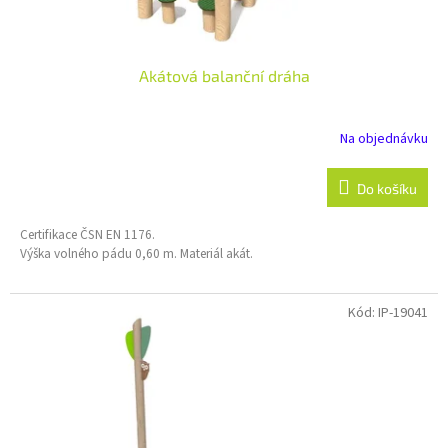
ů
Akátová balanční dráha
Na objednávku
Do košíku
Certifikace ČSN EN 1176.
Výška volného pádu 0,60 m. Materiál akát.
Kód:
IP-19041