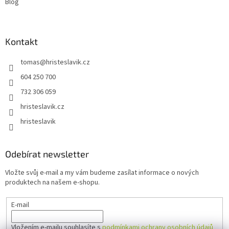
s
Blog
u
Kontakt
tomas
@
hristeslavik.cz
604 250 700
732 306 059
hristeslavik.cz
hristeslavik
Odebírat newsletter
Vložte svůj e-mail a my vám budeme zasílat informace o nových
produktech na našem e-shopu.
E-mail
Vložením e-mailu souhlasíte s
podmínkami ochrany osobních údajů