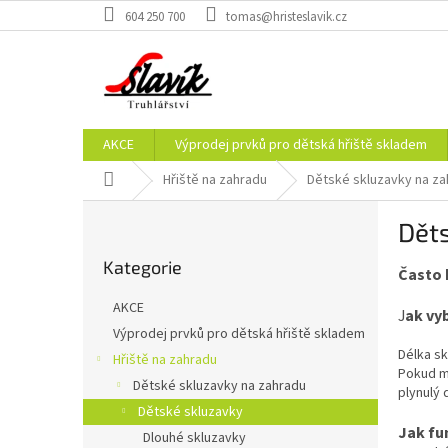
Přejít
604 250 700
tomas@hristeslavik.cz
na
obsah
AKCE
Výprodej prvků pro dětská hřiště skladem
Domů
Hřiště na zahradu
Dětské skluzavky na za
P
Dět
o
Přeskočit
s
Kategorie
kategorie
Často 
t
r
AKCE
J
ak vy
a
Výprodej prvků pro dětská hřiště skladem
n
Délka sk
Hřiště na zahradu
n
Pokud m
í
Dětské skluzavky na zahradu
plynulý 
p
Dětské skluzavky
a
Jak fun
Dlouhé skluzavky