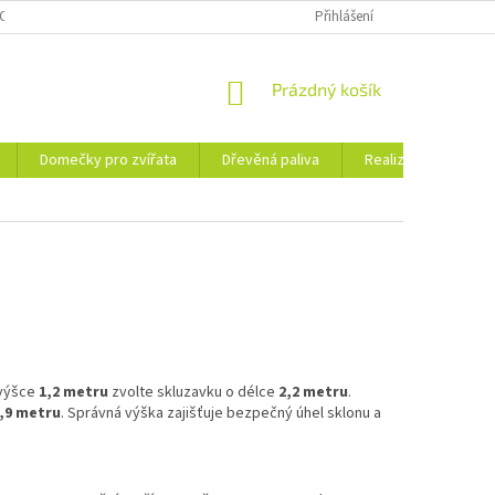
OSOBNÍCH ÚDAJŮ
KE STAŽENÍ
PORADNA
Přihlášení
BLOG
NÁKUPNÍ
Prázdný košík
KOŠÍK
Domečky pro zvířata
Dřevěná paliva
Realizace
Ko
 výšce
1,2 metru
zvolte skluzavku o délce
2,2 metru
.
,9 metru
. Správná výška zajišťuje bezpečný úhel sklonu a