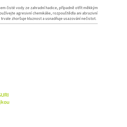
dem čisté vody ze zahradní hadice, případně otřít měkkým
ívejte agresivní chemikálie, rozpouštědla ani abrazivní
 trvale zhoršuje kluznost a usnadňuje usazování nečistot.
SURI
ojkou