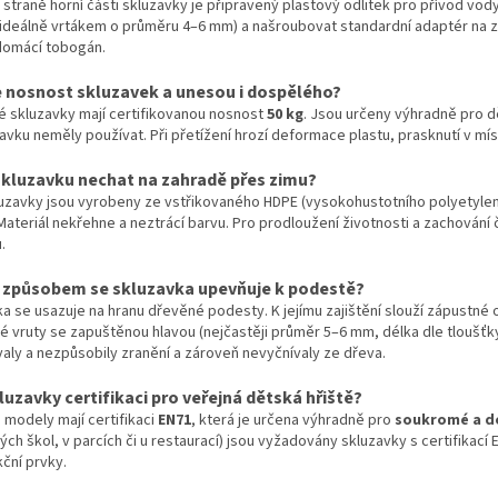
 straně horní části skluzavky je připravený plastový odlitek pro přívod vod
(ideálně vrtákem o průměru 4–6 mm) a našroubovat standardní adaptér na za
 domácí tobogán.
e nosnost skluzavek a unesou i dospělého?
é skluzavky mají certifikovanou nosnost
50 kg
. Jsou určeny výhradně pro d
avku neměly používat. Při přetížení hrozí deformace plastu, prasknutí v m
kluzavku nechat na zahradě přes zimu?
uzavky jsou vyrobeny ze vstřikovaného HDPE (vysokohustotního polyetylenu
Materiál nekřehne a neztrácí barvu. Pro prodloužení životnosti a zachování
.
způsobem se skluzavka upevňuje k podestě?
a se usazuje na hranu dřevěné podesty. K jejímu zajištění slouží zápustné o
 vruty se zapuštěnou hlavou (nejčastěji průměr 5–6 mm, délka dle tloušťky
aly a nezpůsobily zranění a zároveň nevyčnívaly ze dřeva.
luzavky certifikaci pro veřejná dětská hřiště?
 modely mají certifikaci
EN71
, která je určena výhradně pro
soukromé a d
ch škol, v parcích či u restaurací) jsou vyžadovány skluzavky s certifikací E
ční prvky.