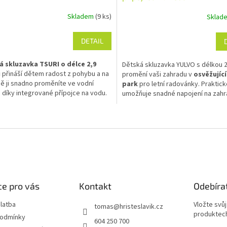
Skladem
(9 ks)
Sklad
DETAIL
á skluzavka TSURI o délce 2,9
Dětská skluzavka YULVO s délkou 
u
přináší dětem radost z pohybu a na
promění vaši zahradu v
osvěžující
ě ji snadno proměníte ve vodní
park
pro letní radovánky. Praktick
i díky integrované přípojce na vodu.
umožňuje snadné napojení na zahr
vka je vyrobena z odolného plastu s
hadici, čímž dětem zajistíte bezp
ovanými bočnicemi pro bezpečnou
zábavné klouzání přímo do vody.
O
a snadnou montáž na dětská hřiště.
v
Hlavní přednosti skluzavk
l
á
Integrovaná přípojka na 
d
Snadné propojení se zahradn
a
pro vytvoření vodní skluzav
c
Délka 2,2 metru:
Optimáln
í
e pro vás
Kontakt
Odebíra
pro bezpečné a plynulé sve
p
na zahradním hřišti.
r
latba
Vložte svů
tomas
@
hristeslavik.cz
Kvalita KBT:
Odolné prove
v
produktech
podmínky
zaručující dlouhou životnost
604 250 700
k