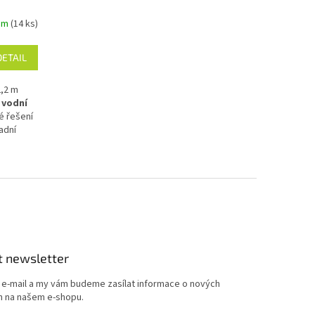
em
(14 ks)
DETAIL
2,2 m
 vodní
é řešení
adní
ečné a
y:
vodu:
í hadicí
ky.
í rozměr
t newsletter
zení dětí
j e-mail a my vám budeme zasílat informace o nových
dení
 na našem e-shopu.
 při