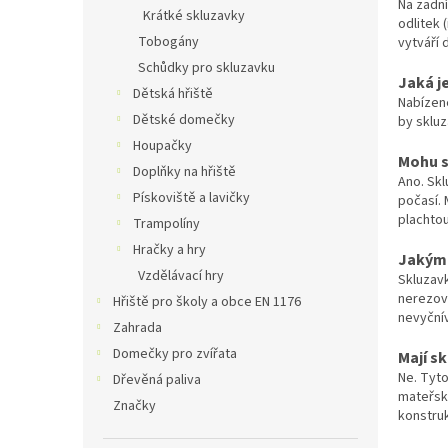
n
Na zadní
Krátké skluzavky
odlitek 
e
Tobogány
vytváří
l
Schůdky pro skluzavku
Jaká j
Dětská hřiště
Nabízen
Dětské domečky
by skluz
Houpačky
Mohu s
Doplňky na hřiště
Ano. Skl
Pískoviště a lavičky
počasí. 
plachtou
Trampolíny
Hračky a hry
Jakým 
Vzdělávací hry
Skluzavk
nerezové
Hřiště pro školy a obce EN 1176
nevyčnív
Zahrada
Domečky pro zvířata
Mají sk
Ne. Tyto
Dřevěná paliva
mateřský
Značky
konstruk