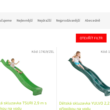
učujeme
Nejlevnější
Nejdražší
Nejprodávanější
Abecedně
OTEVŘÍT FILTR
Kód:
17419/ZEL
Kód:
1
á skluzavka TSURI 2,9 m s
Dětská skluzavka YULVO 2,2
jkou na vodu
přípojkou na vodu