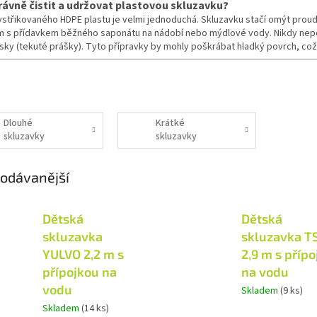
rávně čistit a udržovat plastovou skluzavku?
střikovaného HDPE plastu je velmi jednoduchá. Skluzavku stačí omýt prou
m s přídavkem běžného saponátu na nádobí nebo mýdlové vody. Nikdy nepouž
písky (tekuté prášky). Tyto přípravky by mohly poškrábat hladký povrch, což
Dlouhé
Krátké
skluzavky
skluzavky
odávanější
Dětská
Dětská
skluzavka
skluzavka T
YULVO 2,2 m s
2,9 m s příp
přípojkou na
na vodu
vodu
Skladem
(9 ks)
Skladem
(14 ks)