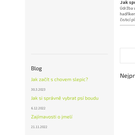
Jak sp
Údržba v
hadříke
čisticí 
Blog
Nejpr
Jak začít s chovem slepic?
30.3.2023
Jak si správně vybrat psí boudu
6.12.2022
Zajímavosti o jmelí
21.11.2022