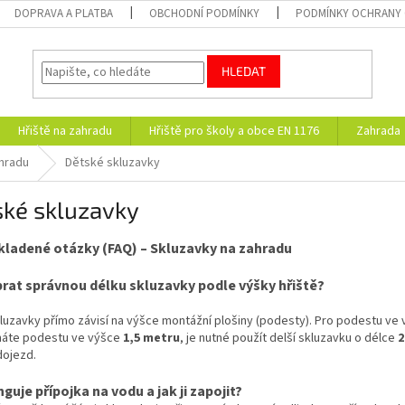
DOPRAVA A PLATBA
OBCHODNÍ PODMÍNKY
PODMÍNKY OCHRANY 
HLEDAT
Hřiště na zahradu
Hřiště pro školy a obce EN 1176
Zahrada
hradu
Dětské skluzavky
ské skluzavky
kladené otázky (FAQ) – Skluzavky na zahradu
brat správnou délku skluzavky podle výšky hřiště?
luzavky přímo závisí na výšce montážní plošiny (podesty). Pro podestu ve
áte podestu ve výšce
1,5 metru
, je nutné použít delší skluzavku o délce
2
dojezd.
guje přípojka na vodu a jak ji zapojit?