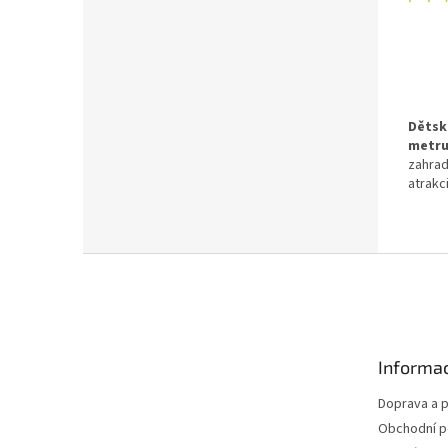
ů
Dětsk
metr
zahrad
atrakc
Skluza
profil
jízdu 
Z
á
p
a
t
Informac
í
Doprava a p
Obchodní 