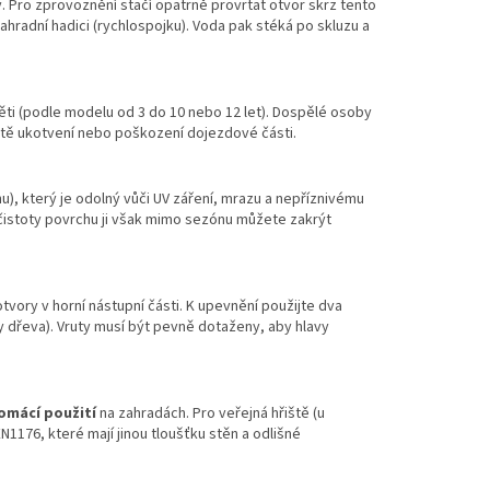
y. Pro zprovoznění stačí opatrně provrtat otvor skrz tento
hradní hadici (rychlospojku). Voda pak stéká po skluzu a
ěti (podle modelu od 3 do 10 nebo 12 let). Dospělé osoby
ístě ukotvení nebo poškození dojezdové části.
), který je odolný vůči UV záření, mrazu a nepříznivému
 čistoty povrchu ji však mimo sezónu můžete zakrýt
tvory v horní nástupní části. K upevnění použijte dva
 dřeva). Vruty musí být pevně dotaženy, aby hlavy
omácí použití
na zahradách. Pro veřejná hřiště (u
N1176, které mají jinou tloušťku stěn a odlišné