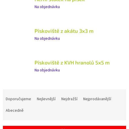
Na objednávku
Pískoviště z akátu 3x3 m
Na objednávku
Pískoviště z KVH hranolů 5x5 m
Na objednávku
Ř
a
Doporučujeme
Nejlevnější
Nejdražší
Nejprodávanější
z
e
Abecedně
n
í