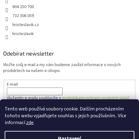
604 250 700
732 306 059
hristeslavik.cz
hristeslavik
Odebírat newsletter
Vložte svůj e-mail a my vám budeme zasílat informace o nových
produktech na našem e-shopu.
E-mail
Vložením e-mailu souhlasíte s
podmínkami ochrany osobních údajů
Tento web používá soubory cookie. Dalším procházením
PŘIHLÁSIT SE
tohoto webu vyjadřujete souhlas s jejich používáním.. Více
informací
zde
.
Nastavení