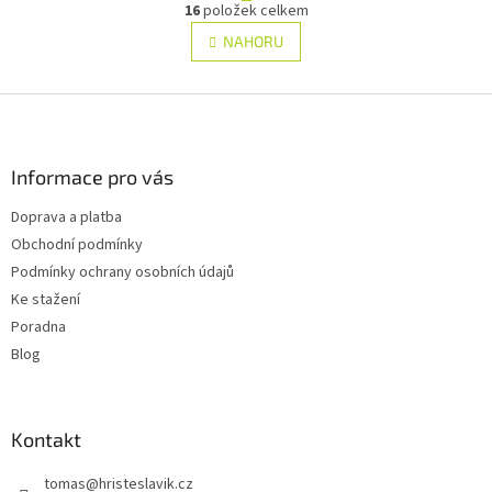
O
r
16
položek celkem
v
á
l
NAHORU
n
á
k
d
o
v
Z
a
á
c
á
n
í
p
í
p
a
Informace pro vás
r
t
v
Doprava a platba
í
k
Obchodní podmínky
y
v
Podmínky ochrany osobních údajů
ý
Ke stažení
p
Poradna
i
s
Blog
u
Kontakt
tomas
@
hristeslavik.cz