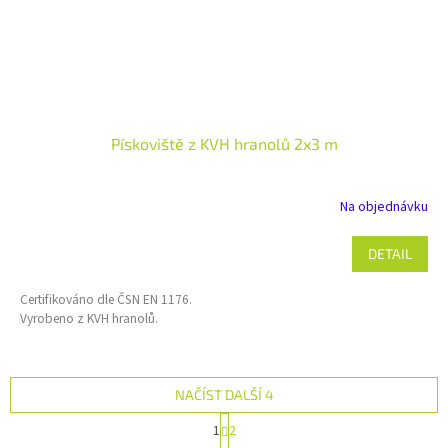
Pískoviště z KVH hranolů 2x3 m
Na objednávku
DETAIL
Certifikováno dle ČSN EN 1176.
Vyrobeno z KVH hranolů.
NAČÍST DALŠÍ 4
S
1
2
t