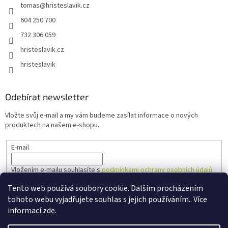
tomas
@
hristeslavik.cz
604 250 700
732 306 059
hristeslavik.cz
hristeslavik
Odebírat newsletter
Vložte svůj e-mail a my vám budeme zasílat informace o nových
produktech na našem e-shopu.
E-mail
Vložením e-mailu souhlasíte s
podmínkami ochrany osobních údajů
Tento web používá soubory cookie. Dalším procházením
PŘIHLÁSIT SE
tohoto webu vyjadřujete souhlas s jejich používáním.. Více
informací
zde
.