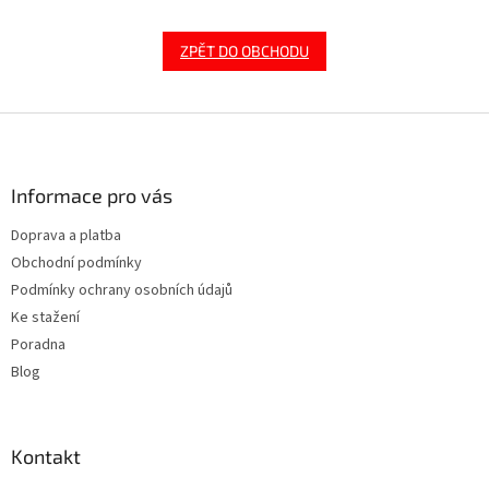
ZPĚT DO OBCHODU
Z
á
p
a
Informace pro vás
t
Doprava a platba
í
Obchodní podmínky
Podmínky ochrany osobních údajů
Ke stažení
Poradna
Blog
Kontakt