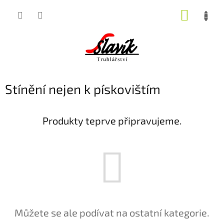
Přejít
NÁKUP
na
obsah
KOŠÍK
Stínění nejen k pískovištím
Produkty teprve připravujeme.
Můžete se ale podívat na ostatní kategorie.