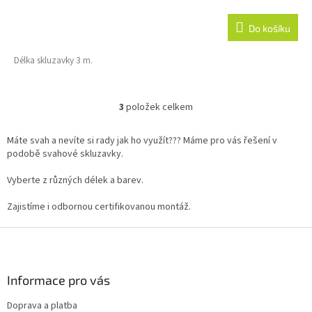
Do košíku
Délka skluzavky 3 m.
3
položek celkem
O
v
l
Máte svah a nevíte si rady jak ho využít??? Máme pro vás řešení v
á
podobě svahové skluzavky.
d
a
Vyberte z různých délek a barev.
c
í
Zajistíme i odbornou certifikovanou montáž.
p
r
Z
v
á
k
p
y
a
Informace pro vás
v
t
ý
Doprava a platba
í
p