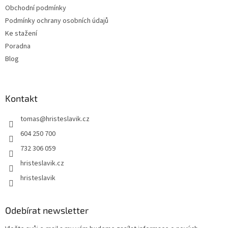
Obchodní podmínky
i
s
Podmínky ochrany osobních údajů
u
Ke stažení
Poradna
Blog
Kontakt
tomas
@
hristeslavik.cz
604 250 700
732 306 059
hristeslavik.cz
hristeslavik
Odebírat newsletter