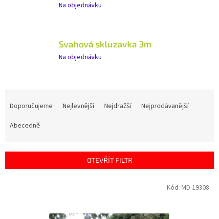
Na objednávku
Svahová skluzavka 3m
Na objednávku
Ř
a
Doporučujeme
Nejlevnější
Nejdražší
Nejprodávanější
z
e
Abecedně
n
í
p
OTEVŘÍT FILTR
r
o
V
Kód:
MD-19308
d
ý
u
p
k
i