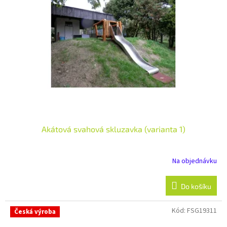
t
s
ů
p
r
o
d
u
k
t
ů
Akátová svahová skluzavka (varianta 1)
Na objednávku
Do košíku
Kód:
FSG19311
Česká výroba