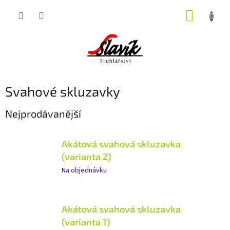
Přejít
NÁKUP
na
obsah
KOŠÍK
Svahové skluzavky
Nejprodávanější
Akátová svahová skluzavka
(varianta 2)
Na objednávku
Akátová svahová skluzavka
(varianta 1)