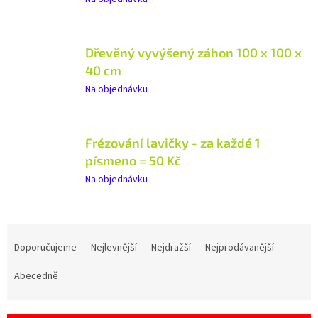
Dřevěný vyvýšený záhon 100 x 100 x
40 cm
Na objednávku
Frézování lavičky - za každé 1
písmeno = 50 Kč
Na objednávku
Ř
a
Doporučujeme
Nejlevnější
Nejdražší
Nejprodávanější
z
e
Abecedně
n
í