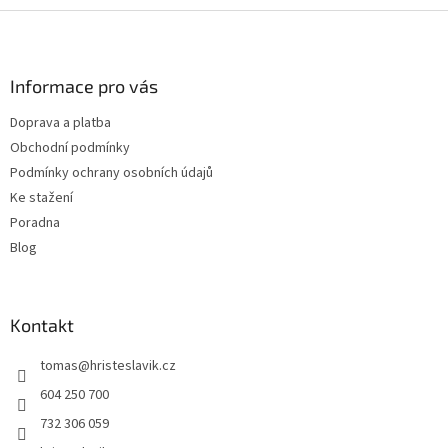
l
Z
á
á
d
p
a
a
Informace pro vás
c
t
í
Doprava a platba
í
p
Obchodní podmínky
r
v
Podmínky ochrany osobních údajů
k
Ke stažení
y
Poradna
v
ý
Blog
p
i
s
u
Kontakt
tomas
@
hristeslavik.cz
604 250 700
732 306 059