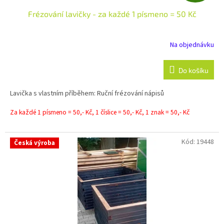
D
Frézování lavičky - za každé 1 písmeno = 50 Kč
A
R
Na objednávku
M
Do košíku
A
Lavička s vlastním příběhem: Ruční frézování nápisů
Za každé 1 písmeno = 50,- Kč, 1 číslice = 50,- Kč, 1 znak = 50,- Kč
Kód:
19448
Česká výroba