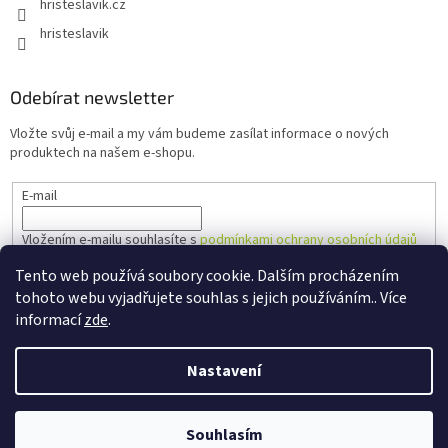
hristeslavik.cz
hristeslavik
Odebírat newsletter
Vložte svůj e-mail a my vám budeme zasílat informace o nových
produktech na našem e-shopu.
E-mail
Vložením e-mailu souhlasíte s
podmínkami ochrany osobních údajů
Tento web používá soubory cookie. Dalším procházením
PŘIHLÁSIT SE
tohoto webu vyjadřujete souhlas s jejich používáním.. Více
informací
zde
.
Nastavení
Vytvořil Shoptet
Souhlasím
Copyright 2026
Hřiště Slavík
. Všechna práva vyhrazena.