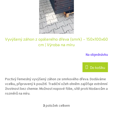
Vyvýšený záhon z opáleného dřeva (smrk) – 150x100x60
cm | Výroba na míru
Na objednávku
Do košíku
Poctivý řemeslný vyvýšený záhon ze smrkového dřeva. Dodáváme
vcelku, připravený k použití. Tradiční ožeh ohněm zajišťuje extrémní
životnost bez chemie.
Možnost nopové fólie, sítě proti hlodavcům a
rozměrů na míru.
3
položek celkem
O
v