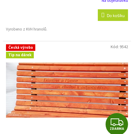
Na objednávku
Do košíku
Vyrobeno z KVH hranolů.
Kód:
9542
Česká výroba
Tip na dárek
Z
ZDARMA