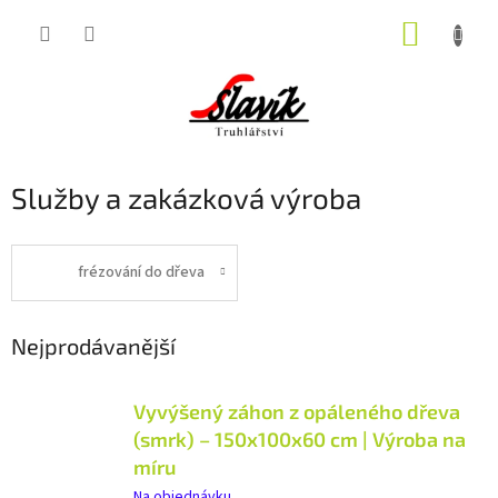
Přejít
NÁKUP
na
obsah
KOŠÍK
Služby a zakázková výroba
frézování do dřeva
Nejprodávanější
Vyvýšený záhon z opáleného dřeva
(smrk) – 150x100x60 cm | Výroba na
míru
Na objednávku