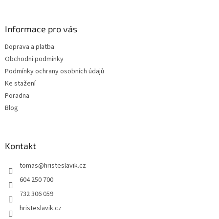
á
c
á
n
í
p
í
p
a
Informace pro vás
r
t
v
Doprava a platba
í
k
Obchodní podmínky
y
v
Podmínky ochrany osobních údajů
ý
Ke stažení
p
Poradna
i
s
Blog
u
Kontakt
tomas
@
hristeslavik.cz
604 250 700
732 306 059
hristeslavik.cz