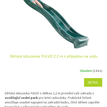
Dětská skluzavka YULVO 2,2 m s přípojkou na vodu
Skladem
(14 ks)
DETAIL
Dětská skluzavka YULVO s délkou 2,2 m promění vaši zahradu v
osvěžující vodní park
pro letní radovánky. Praktické řešení
umožňuje snadné napojení na zahradní hadici, čímž dětem zajistíte
bezpečné a zábavné klouzání přímo do vody.