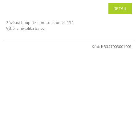
DETAIL
Závěsná houpačka pro soukromé hřiště.
Výběr z několika barev.
Kód:
KB347003001001