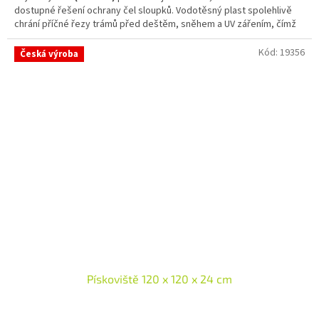
dostupné řešení ochrany čel sloupků. Vodotěsný plast spolehlivě
chrání příčné řezy trámů před deštěm, sněhem a UV zářením, čímž
zabraňuje tlení a praskání dřeva.
Kód:
19356
Česká výroba
Pískoviště 120 x 120 x 24 cm