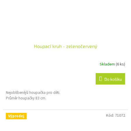
Houpací kruh - zelenočervený
Skladem
(6 ks)
Do košíku
Nejoblíbenější houpačka pro děti.
Průměr houpačky 83 cm.
Kód:
71072
Výprodej