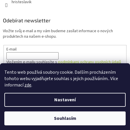
hristeslavik
Odebírat newsletter
Vložte svůj e-mail a my vám budeme zasílat informace o nových
produktech na našem e-shopu.
E-mail
Vložením e-mailu souhlasíte s
podmínkami ochrany osobních údajů
Tento web používá soubory cookie. Dalším procházením
PŘIHLÁSIT SE
tohoto webu vyjadřujete souhlas s jejich používáním.. Více
informací
zde
.
Nastavení
Vytvořil Shoptet
Souhlasím
Copyright 2026
Hřiště Slavík
. Všechna práva vyhrazena.