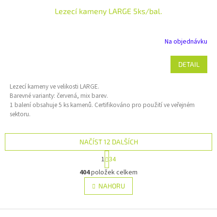
Lezecí kameny LARGE 5ks/bal.
Na objednávku
DETAIL
Lezecí kameny ve velikosti LARGE.
Barevné varianty: červená, mix barev.
1 balení obsahuje 5 ks kamenů.
Certifikováno pro použití ve veřejném
sektoru.
NAČÍST 12 DALŠÍCH
S
1
34
t
O
r
404
položek celkem
v
á
l
NAHORU
n
á
k
d
o
v
Z
a