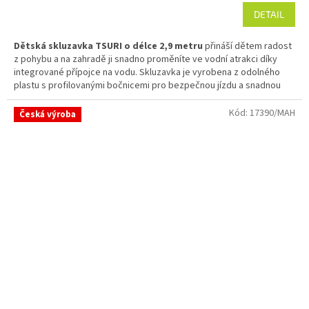
DETAIL
Dětská skluzavka TSURI o délce 2,9 metru
přináší dětem radost
z pohybu a na zahradě ji snadno proměníte ve vodní atrakci díky
integrované přípojce na vodu. Skluzavka je vyrobena z odolného
plastu s profilovanými bočnicemi pro bezpečnou jízdu a snadnou
montáž na dětská hřiště.
Kód:
17390/MAH
Česká výroba