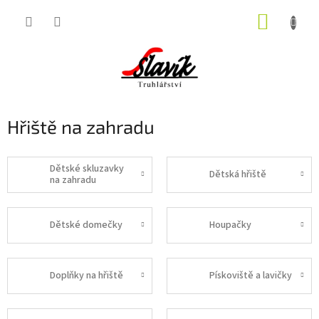
Přejít
NÁKUP
na
obsah
KOŠÍK
Hřiště na zahradu
Dětské skluzavky
Dětská hřiště
na zahradu
Dětské domečky
Houpačky
Doplňky na hřiště
Pískoviště a lavičky