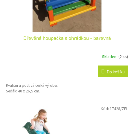
k
t
ů
Dřevěná houpačka s ohrádkou - barevná
Skladem
(2 ks)
Do košíku
Kvalitní a poctivá česká výroba.
Sedák: 40 x 26,5 cm.
Kód:
17428/ZEL