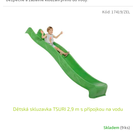
Hlavní přednosti skluzavky:
Kód:
17419/ZEL
Integrovaná přípojka na vodu:
Snadné propojení se
zahradní hadicí pro vytvoření vodní skluzavky.
Délka 2,2 metru:
Optimální rozměr pro bezpečné a plynulé
svezení dětí na zahradním hřišti.
Kvalita KBT:
Odolné provedení zaručující dlouhou životnost
při venkovním používání.
Dětská skluzavka TSURI 2,9 m s přípojkou na vodu
Skladem
(9 ks)