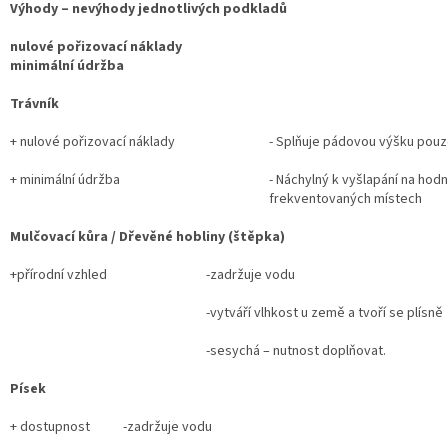
Výhody – nevýhody jednotlivých podkladů
nulové pořizovací náklady
minimální údržba
Trávník
+ nulové pořizovací náklady
- Splňuje pádovou výšku pouz
+ minimální údržba
- Náchylný k vyšlapání na hod
frekventovaných místech
Mulčovací kůra / Dřevěné hobliny (štěpka)
+přírodní vzhled
-zadržuje vodu
-vytváří vlhkost u země a tvoří se plísně
-sesychá – nutnost doplňovat.
Písek
+ dostupnost
-zadržuje vodu