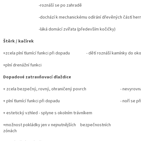
-roznáší se po zahradě
-dochází k mechanickému odírání dřevěných částí hern
-láká domácí zvířata (především kočičky)
Štěrk / kačírek
+zcela plní tlumící funkci při dopadu
- dětí roznáší kamínky do o
+plní drenážní funkci
Dopadové zatravňovací dlaždice
+ zcela bezpečný, rovný, ohraničený povrch
- nevyrovn
+ plní tlumící funkci při dopadu
- noří se 
+ estetický vzhled - splyne s okolním trávníkem
+možnost pokládky jen v nejnutnějších bezpečnostních
zónách