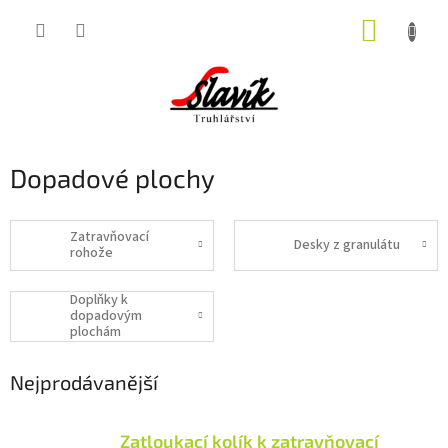
Přejít
NÁKUP
na
obsah
KOŠÍK
Dopadové plochy
Zatravňovací
Desky z granulátu
rohože
Doplňky k
dopadovým
plochám
Nejprodávanější
Zatloukací kolík k zatravňovací