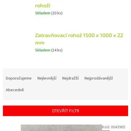
rohoži
Skladem
(20 ks)
Zatravňovací rohož 1500 x 1000 x 22
mm
Skladem
(14 ks)
Ř
a
Doporučujeme
Nejlevnější
Nejdražší
Nejprodávanější
z
e
Abecedně
n
í
p
OTEVŘÍT FILTR
r
o
V
Kód:
0043965
d