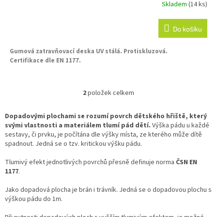
Skladem
(14 ks)
Do košíku
Gumová zatravňovací deska UV stálá.
Protiskluzová.
Certifikace dle EN 1177.
2
položek celkem
O
v
l
Dopadovými plochami se rozumí povrch dětského hřiště, který
á
svými vlastnosti a materiálem tlumí pád dětí.
Výška pádu u každé
d
sestavy, či prvku, je počítána dle výšky místa, ze kterého může dítě
a
spadnout. Jedná se o tzv. kritickou výšku pádu.
c
í
Tlumivý efekt jednotlivých povrchů přesně definuje norma
ČSN EN
p
1177
.
r
v
Jako dopadová plocha je brán i trávník. Jedná se o dopadovou plochu s
k
výškou pádu do 1m.
y
v