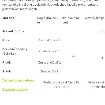
Při nutnosti dopadových ploch s vyšším tlumivým efektem, je možné
ý
volit z několika druhů podkladů. Jednoduchou tabulku pro orientaci v
p
jednotlivých materiálech.
i
s
Materiál
Popis (frakce v
Min. hloubka
Max. výška pá
u
mm)
[cm]
Trávník / půda
do 1
Kůra
Zrnitost 20 až 80
Dřevěné hobliny
Zrnitost 5 až 30
(štěpka)
30
3
Písek
Zrnitost 0,2 až 2
Štěrk
Zrnitost 2 a 8
Zatravňovací rohože
Podle zkoušek HIC (viz EN
Kritická vý
1177:1997)
podle zk
Pryžové povrchy