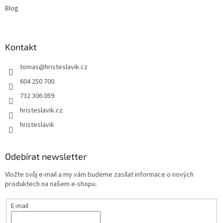
Blog
Kontakt
tomas
@
hristeslavik.cz
604 250 700
732 306 059
hristeslavik.cz
hristeslavik
Odebírat newsletter
Vložte svůj e-mail a my vám budeme zasílat informace o nových
produktech na našem e-shopu.
E-mail