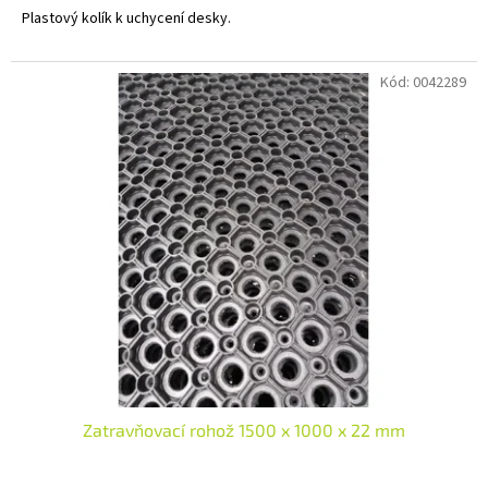
Plastový kolík k uchycení desky.
Kód:
0042289
Zatravňovací rohož 1500 x 1000 x 22 mm