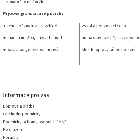
+ nenáročné na údržbu
Pryžové granulátové povrchy
+ velice pěkný luxusní vzhled
- vysoká pořizovací cena
+ snadná údržba, omyvatelnost
- nutná stavební připravenost p
+ barevnost, možnost motivů
- složité opravy při poškození
Z
á
p
a
Informace pro vás
t
Doprava a platba
í
Obchodní podmínky
Podmínky ochrany osobních údajů
Ke stažení
Poradna