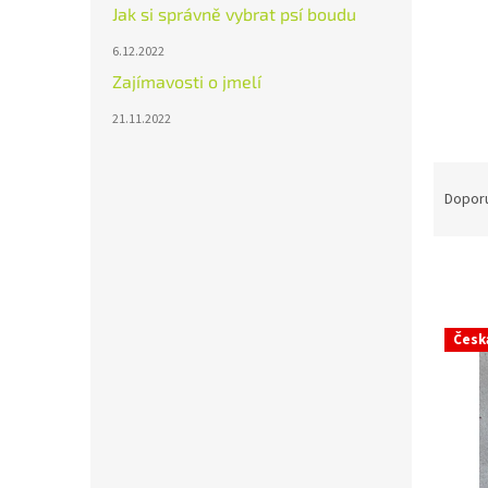
Jak si správně vybrat psí boudu
6.12.2022
Zajímavosti o jmelí
21.11.2022
Ř
a
Dopor
z
e
n
í
p
V
r
Česk
ý
o
p
d
i
u
s
k
p
t
r
ů