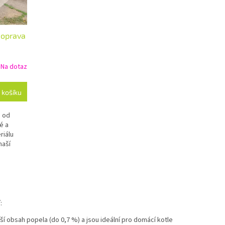
Doprava
Na dotaz
 košíku
e
od
é a
riálu
naší
me
s těžkými
:
žší obsah popela (do 0,7 %) a jsou ideální pro domácí kotle