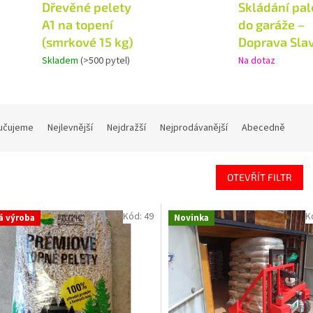
Dřevěné pelety
Skládání pal
A1 na topení
do garáže –
(smrkové 15 kg)
Doprava Sla
Skladem
(>500 pytel)
Na dotaz
učujeme
Nejlevnější
Nejdražší
Nejprodávanější
Abecedně
OTEVŘÍT FILTR
Kód:
49
K
á výroba
Novinka