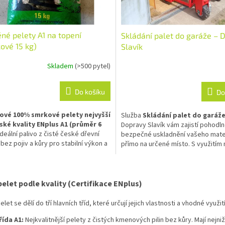
né pelety A1 na topení
Skládání palet do garáže – 
ové 15 kg)
Slavík
Skladem
(>500 pytel)
Do košíku
Do
ové 100% smrkové pelety nejvyšší
Služba
Skládání palet do garáž
ské kvality ENplus A1 (průměr 6
Dopravy Slavík vám zajistí pohodln
deální palivo z čisté české dřevní
bezpečné uskladnění vašeho mate
bez pojiv a kůry pro stabilní výkon a
přímo na určené místo. S využitím 
ruchový chod vašeho automatického
manipulační techniky vám
ušetří
 Vynikají vysokou výhřevností a
fyzickou námahu
při manipulaci 
O
lní popelnatostí. Jednorázová
náklady.
v
á paleta je již
zahrnuta v ceně.
⚠️
pelet podle kvality (Certifikace ENplus)
l
ITÉ UPOZORNĚNÍ:
Tento produkt
á
 odeslat běžnou přepravní
elet se dělí do tří hlavních tříd, které určují jejich vlastnosti a vhodné využití
d
ou
a
řída A1:
Nejkvalitnější pelety z čistých kmenových pilin bez kůry. Mají nejni
c