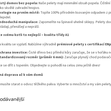
istý domov bez popela:
Naše pelety mají minimální obsah popela. Čištění 
ako skvělé zahradní hnojivo.
kologie na prvním místě:
Topíte 100% přírodním lisovaným odpadem z pil (
 lepidel.
ednoduchá manipulace:
Zapomeňte na špinavé uhelné sklepy. Pelety dod
kládají, přenášejí a nepráší.
e svému kotli to nejlepší – kvalitu třídy A1
a kvalitu se vyplatí. Nabízíme výhradně
prémiové pelety s certifikací ENp
chrana investice:
Čisté dřevo bez příměsí kůry zaručuje, že se v hořáku 
tandardizovaný rozměr (průměr 6 mm):
Zaručuje plynulý chod podavač
e se dřít s topením. Objednejte si pohodlí na celou zimu ještě dnes!
ná doprava až k vám domů
emusíte starat o odvoz těžkého paliva. Vyberte si množství a my vám pele
odávanější