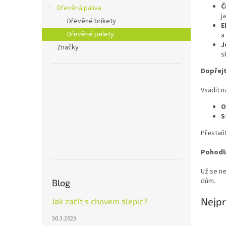
n
Č
Dřevěná paliva
e
j
Dřevěné brikety
l
E
Dřevěné pelety
a
J
Značky
s
Dopřejt
Vsadit n
O
S
Přestaňt
Pohodl
Už se n
dům.
Blog
Nejpr
Jak začít s chovem slepic?
30.3.2023