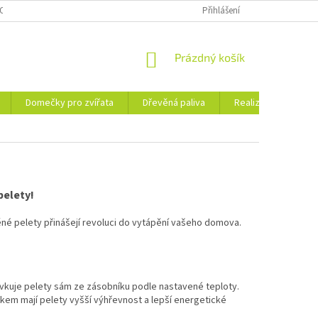
OSOBNÍCH ÚDAJŮ
KE STAŽENÍ
PORADNA
Přihlášení
BLOG
NÁKUPNÍ
Prázdný košík
KOŠÍK
Domečky pro zvířata
Dřevěná paliva
Realizace
Ko
pelety!
ěné pelety přinášejí revoluci do vytápění vašeho domova.
ávkuje pelety sám ze zásobníku podle nastavené teploty.
kem mají pelety vyšší výhřevnost a lepší energetické