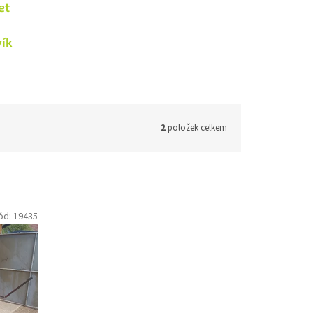
et
vík
2
položek celkem
ód:
19435