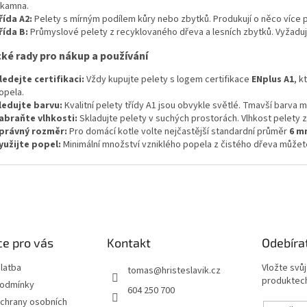
 kamna.
í
řída A2:
Pelety s mírným podílem kůry nebo zbytků. Produkují o něco více p
p
řída B:
Průmyslové pelety z recyklovaného dřeva a lesních zbytků. Vyžadují
r
v
cké rady pro nákup a používání
k
y
ledejte certifikaci:
Vždy kupujte pelety s logem certifikace
ENplus A1
, k
v
opela.
ý
ledujte barvu:
Kvalitní pelety třídy A1 jsou obvykle světlé. Tmavší barva m
p
abraňte vlhkosti:
Skladujte pelety v suchých prostorách. Vlhkost pelety z
i
právný rozměr:
Pro domácí kotle volte nejčastější standardní průměr
6 m
s
yužijte popel:
Minimální množství vzniklého popela z čistého dřeva můžete 
u
e pro vás
Kontakt
Odebíra
latba
Vložte svů
tomas
@
hristeslavik.cz
produktech
podmínky
604 250 700
chrany osobních