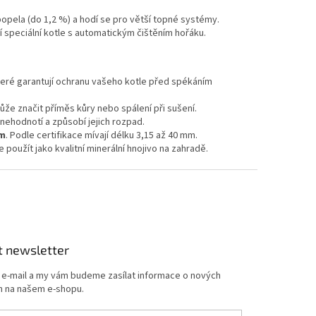
opela (do 1,2 %) a hodí se pro větší topné systémy.
 speciální kotle s automatickým čištěním hořáku.
teré garantují ochranu vašeho kotle před spékáním
ůže značit příměs kůry nebo spálení při sušení.
nehodnotí a způsobí jejich rozpad.
m
. Podle certifikace mívají délku 3,15 až 40 mm.
použít jako kvalitní minerální hnojivo na zahradě.
t newsletter
j e-mail a my vám budeme zasílat informace o nových
 na našem e-shopu.