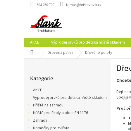
Přejít
604 250 700
tomas@hristeslavik.cz
na
obsah
AKCE
Výprodej prvků pro dětská hřiště skladem
Domů
Dřevěná paliva
Dřevěné pelety
P
Dře
o
Přeskočit
s
Kategorie
kategorie
Chcete
t
r
AKCE
Dejte sb
a
Spojují 
Výprodej prvků pro dětská hřiště skladem
n
Hřiště na zahradu
n
Proč př
í
Hřiště pro školy a obce EN 1176
T
p
Zahrada
M
a
Domečky pro zvířata
v