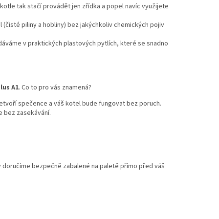
kotle tak stačí provádět jen zřídka a popel navíc využijete
čisté piliny a hobliny) bez jakýchkoliv chemických pojiv
áváme v praktických plastových pytlích, které se snadno
lus A1
. Co to pro vás znamená?
netvoří spečence a váš kotel bude fungovat bez poruch.
e bez zasekávání.
ty doručíme bezpečně zabalené na paletě přímo před váš