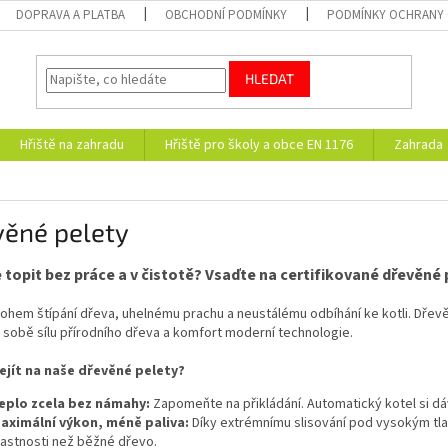
DOPRAVA A PLATBA
OBCHODNÍ PODMÍNKY
PODMÍNKY OCHRANY 
HLEDAT
Hřiště na zahradu
Hřiště pro školy a obce EN 1176
Zahrada
věné pelety
 topit bez práce a v čistotě? Vsaďte na certifikované dřevěné 
ohem štípání dřeva, uhelnému prachu a neustálému odbíhání ke kotli. Dřev
v sobě sílu přírodního dřeva a komfort moderní technologie.
ejít na naše dřevěné pelety?
eplo zcela bez námahy:
Zapomeňte na přikládání. Automatický kotel si d
aximální výkon, méně paliva:
Díky extrémnímu slisování pod vysokým tla
lastnosti než běžné dřevo.