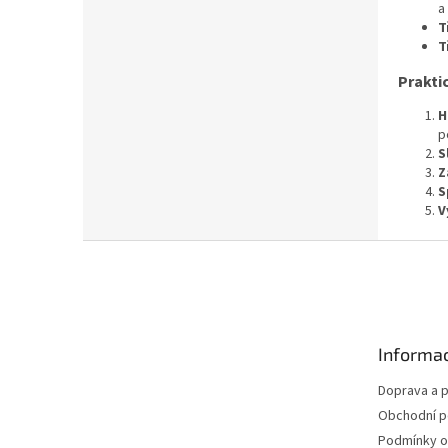
a
T
T
Prakti
H
p
S
Z
S
V
Z
á
p
a
t
Informac
í
Doprava a p
Obchodní 
Podmínky o