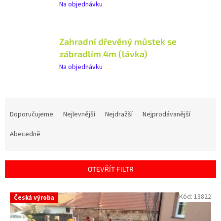
Na objednávku
Zahradní dřevěný můstek se
zábradlím 4m (lávka)
Na objednávku
Ř
a
Doporučujeme
Nejlevnější
Nejdražší
Nejprodávanější
z
e
Abecedně
n
í
p
OTEVŘÍT FILTR
r
o
V
Kód:
13822
Česká výroba
d
ý
u
p