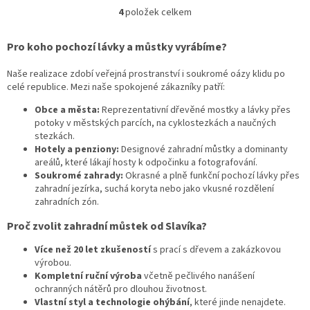
let. Perfektní volba pro městské parky, hotelové areály i velké
4
položek celkem
O
soukromé zahrady.
v
l
Pro koho pochozí lávky a můstky vyrábíme?
á
d
Naše realizace zdobí veřejná prostranství i soukromé oázy klidu po
a
celé republice. Mezi naše spokojené zákazníky patří:
c
í
Obce a města:
Reprezentativní dřevěné mostky a lávky přes
p
potoky v městských parcích, na cyklostezkách a naučných
r
stezkách.
v
Hotely a penziony:
Designové zahradní můstky a dominanty
k
areálů, které lákají hosty k odpočinku a fotografování.
y
Soukromé zahrady:
Okrasné a plně funkční pochozí lávky přes
v
zahradní jezírka, suchá koryta nebo jako vkusné rozdělení
ý
zahradních zón.
p
Proč zvolit zahradní můstek od Slavíka?
i
s
Více než 20 let zkušeností
s prací s dřevem a zakázkovou
u
výrobou.
Kompletní ruční výroba
včetně pečlivého nanášení
ochranných nátěrů pro dlouhou životnost.
Vlastní styl a technologie ohýbání
, které jinde nenajdete.