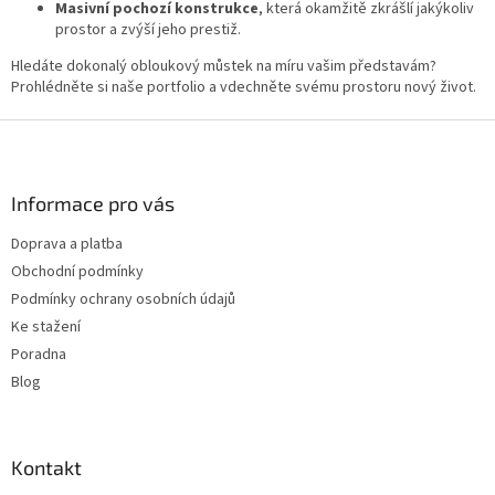
Masivní pochozí konstrukce
, která okamžitě zkrášlí jakýkoliv
prostor a zvýší jeho prestiž.
Hledáte dokonalý obloukový můstek na míru vašim představám?
Prohlédněte si naše portfolio a vdechněte svému prostoru nový život.
Z
á
p
a
Informace pro vás
t
Doprava a platba
í
Obchodní podmínky
Podmínky ochrany osobních údajů
Ke stažení
Poradna
Blog
Kontakt