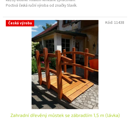
Poctivá česká ruční výroba od značky Slavík.
Kód:
11438
Česká výroba
Zahradní dřevěný můstek se zábradlím 1,5 m (lávka)