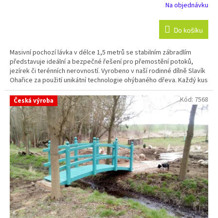
Na objednávku
Do košíku
Masivní pochozí lávka v délce 1,5 metrů se stabilním zábradlím
představuje ideální a bezpečné řešení pro přemostění potoků,
jezírek či terénních nerovností. Vyrobeno v naší rodinné dílně Slavík
Ohařice za použití unikátní technologie ohýbaného dřeva. Každý kus
je ručně opracovaný a lakovaný zakázkový originál s tradicí přes 20
let. Perfektní volba pro městské parky, hotelové areály i velké
Kód:
7568
Česká výroba
soukromé zahrady.