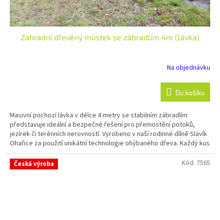
Zahradní dřevěný můstek se zábradlím 4m (lávka)
Na objednávku
Do košíku
Masivní pochozí lávka v délce 4 metry se stabilním zábradlím
představuje ideální a bezpečné řešení pro přemostění potoků,
jezírek či terénních nerovností. Vyrobeno v naší rodinné dílně Slavík
Ohařice za použití unikátní technologie ohýbaného dřeva. Každý kus
je ručně opracovaný a lakovaný zakázkový originál s tradicí přes 20
let. Perfektní volba pro městské parky, hotelové areály i velké
Kód:
7565
Česká výroba
soukromé zahrady.