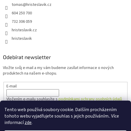
tomas
@
hristeslavik.cz
604 250 700
732 306 059
hristeslavik.cz
hristeslavik
Odebírat newsletter
Vložte svůj e-mail a my vám budeme zasílat informace o nových
produktech na našem e-shopu.
E-mail
Vložením e-mailu souhlasíte s
podmínkami ochrany osobních údajů
Tento web používá soubory cookie. Dalším procházením
PŘIHLÁSIT SE
tohoto webu vyjadřujete souhlas s jejich používáním.. Více
informací
zde
.