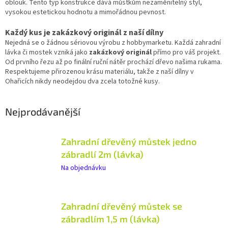
oblouk. Tento typ konstrukce dává můstkům nezaměnitelný styl,
vysokou estetickou hodnotu a mimořádnou pevnost.
Každý kus je zakázkový originál z naší dílny
Nejedná se o žádnou sériovou výrobu z hobbymarketu. Každá zahradní
lávka či mostek vzniká jako
zakázkový originál
přímo pro váš projekt.
Od prvního řezu až po finální ruční nátěr prochází dřevo našima rukama.
Respektujeme přirozenou krásu materiálu, takže z naší dílny v
Ohařicích nikdy neodejdou dva zcela totožné kusy.
Nejprodávanější
Zahradní dřevěný můstek jedno
zábradlí 2m (lávka)
Na objednávku
Zahradní dřevěný můstek se
zábradlím 1,5 m (lávka)