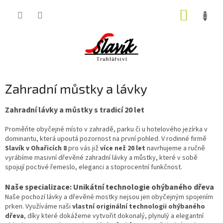
Přejít
NÁKUP
na
obsah
KOŠÍK
Zahradní můstky a lávky
Zahradní lávky a můstky s tradicí 20 let
Proměňte obyčejné místo v zahradě, parku či u hotelového jezírka v
dominantu, která upoutá pozornost na první pohled. V rodinné firmě
Slavík v Ohařicích 8
pro vás již
více než 20 let
navrhujeme a ručně
vyrábíme masivní dřevěné zahradní lávky a můstky, které v sobě
spojují poctivé řemeslo, eleganci a stoprocentní funkčnost.
Naše specializace: Unikátní technologie ohýbaného dřeva
Naše pochozí lávky a dřevěné mostky nejsou jen obyčejným spojením
prken. Využíváme naši
vlastní originální technologii ohýbaného
dřeva
, díky které dokážeme vytvořit dokonalý, plynulý a elegantní