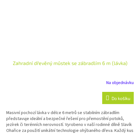
Zahradní dřevěný můstek se zábradlím 6 m (lávka)
Na objednávku
Do košíku
Masivní pochozí lávka v délce 6 metrů se stabilním zábradlím
představuje ideální a bezpečné řešení pro přemostění potoků,
jezírek či terénních nerovností. Vyrobeno v naší rodinné dílně Slavík
Ohařice za použití unikátní technologie ohýbaného dřeva. Každý kus
je ručně opracovaný a lakovaný zakázkový originál s tradicí přes 20