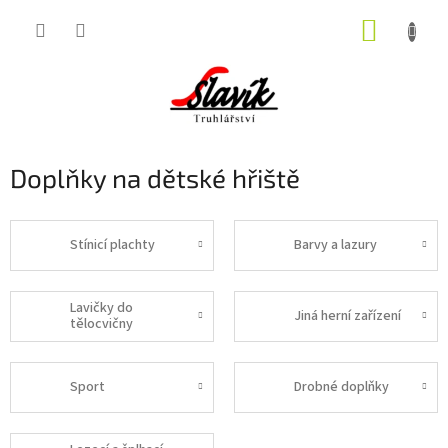
Přejít
NÁKUP
na
obsah
KOŠÍK
Doplňky na dětské hřiště
Stínicí plachty
Barvy a lazury
Lavičky do
Jiná herní zařízení
tělocvičny
Sport
Drobné doplňky