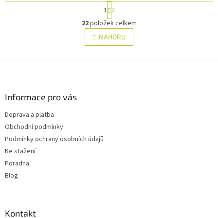
S
1
2
t
O
r
22
položek celkem
v
á
l
NAHORU
n
á
k
d
o
v
Z
a
á
c
á
n
í
p
í
p
a
Informace pro vás
r
t
v
Doprava a platba
í
k
Obchodní podmínky
y
v
Podmínky ochrany osobních údajů
ý
Ke stažení
p
Poradna
i
s
Blog
u
Kontakt