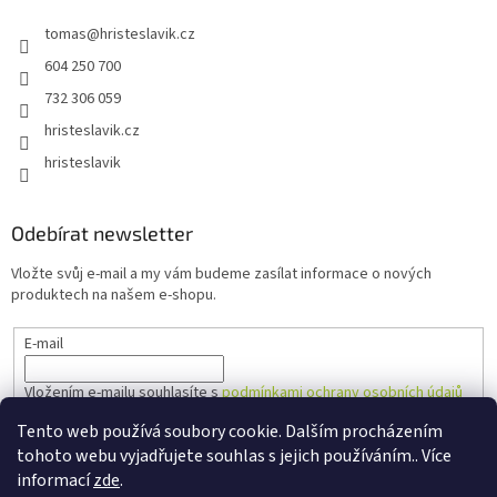
tomas
@
hristeslavik.cz
604 250 700
732 306 059
hristeslavik.cz
hristeslavik
Odebírat newsletter
Vložte svůj e-mail a my vám budeme zasílat informace o nových
produktech na našem e-shopu.
E-mail
Vložením e-mailu souhlasíte s
podmínkami ochrany osobních údajů
Tento web používá soubory cookie. Dalším procházením
PŘIHLÁSIT SE
tohoto webu vyjadřujete souhlas s jejich používáním.. Více
informací
zde
.