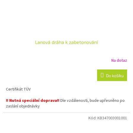
Lanová dráha k zabetonování
Na dotaz
Do košíku
Certifikát TÜV
!! Nutná speciální doprava!!
Dle vzdálenosti, bude upřesněno po
zaslání objednávky
Kód:
KB347003001001