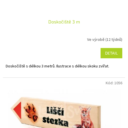
ů
Doskočiště 3 m
Ve výrobě (12 týdnů)
DETAIL
Doskočiště s délkou 3 metrů. Ilustrace s délkou skoku zvířat.
Kód:
1056