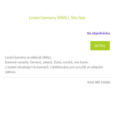
Lezecí kameny SMALL 5ks/bal.
Na objednávku
DETAIL
Lezecí kameny ve velikosti SMALL.
Barevné varianty: červená, zelená, žlutá, modrá, mix barev.
1 balení obsahuje 5 ks kamenů. Certifikováno pro použití ve veřejném
sektoru.
Kód:
MD-19266