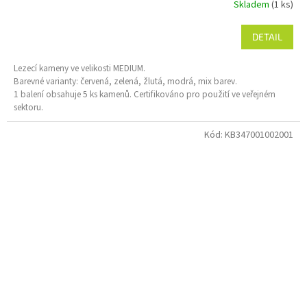
Skladem
(1 ks)
DETAIL
Lezecí kameny ve velikosti MEDIUM.
Barevné varianty: červená, zelená, žlutá, modrá, mix barev.
1 balení obsahuje 5 ks kamenů. Certifikováno pro použití ve veřejném
sektoru.
Kód:
KB347001002001