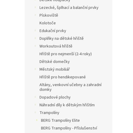
Dětské houpačky
Lezecké, šplhací a balanční prvky
Pískoviště
Kolotoče
Edukační prvky
Doplňky na dětské hřiště
Workoutová hřiště
Hřiště pro nejmenší (2-4 roky)
Dětské domečky
Městský mobiliář
Hřiště pro hendikepované
Altány, venkovní učebny a zahradní
domky
Dopadové plochy
Náhradní díly k dětským hřištím
Trampolíny
BERG Trampolíny Elite
BERG Trampolíny - Příslušenství