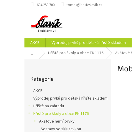
Přejít
604 250 700
tomas@hristeslavik.cz
na
obsah
AKCE
Výprodej prvků pro dětská hřiště skladem
Domů
Hřiště pro školy a obce EN 1176
Akátové h
P
Mobi
o
Přeskočit
s
Kategorie
kategorie
t
r
AKCE
a
Výprodej prvků pro dětská hřiště skladem
n
Hřiště na zahradu
n
í
Hřiště pro školy a obce EN 1176
p
Akátové herní prvky
a
Sestavy se skluzavkou