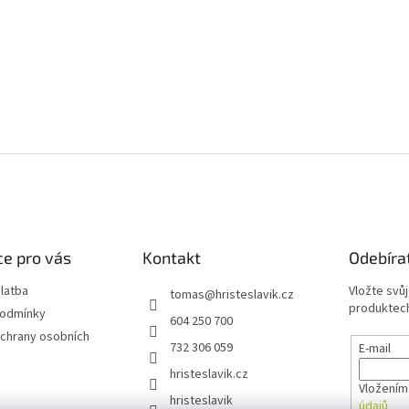
e pro vás
Kontakt
Odebíra
latba
Vložte svů
tomas
@
hristeslavik.cz
produktech
podmínky
604 250 700
chrany osobních
732 306 059
E-mail
hristeslavik.cz
Vložením
hristeslavik
údajů