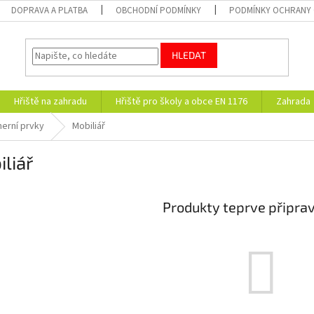
DOPRAVA A PLATBA
OBCHODNÍ PODMÍNKY
PODMÍNKY OCHRANY 
HLEDAT
Hřiště na zahradu
Hřiště pro školy a obce EN 1176
Zahrada
erní prvky
Mobiliář
liář
Produkty teprve připra