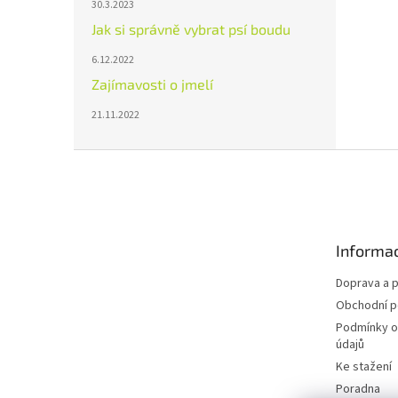
30.3.2023
Jak si správně vybrat psí boudu
6.12.2022
Zajímavosti o jmelí
21.11.2022
Z
á
p
a
t
Informac
í
Doprava a p
Obchodní 
Podmínky o
údajů
Ke stažení
Poradna