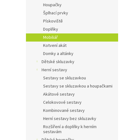
n
Houpačky
e
Šplhací prvky
l
Pískoviště
Doplňky
Mobiliář
Kotvení akát
Domky a altánky
Dětské skluzavky
Herní sestavy
Sestavy se skluzavkou
Sestavy se skluzavkou a houpačkami
Akátové sestavy
Celokovové sestavy
Kombinované sestavy
Herní sestavy bez skluzavky
Rozšíření a doplňky k herním
sestavám