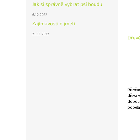
k
p
Jak si správně vybrat psí boudu
t
r
ů
6.12.2022
o
Zajímavosti o jmelí
d
u
21.11.2022
Dřevě
k
t
ů
Průmě
hodno
produ
je
5,0
z
Dřevěné
5
dřeva v
hvězdi
dobou 
popela.
kotle a
snadno 
dopravu
celé pa