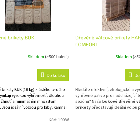
né brikety BUK
Dřevěné válcové brikety HA
COMFORT
Skladem
(>500 balení)
Skladem
(>5
rné
cení
ktu
Do košíku
Do
 brikety BUK (10 kg) z čistého tvrdého
Hledáte efektivní, ekologické a v
ynikají vysokou výhřevností, dlouhou
výhřevné palivo pro nadcházející 
ček.
žhnutí a minimálním množstvím
sezónu? Naše
bukové dřevěné v
 Jsou ideální volbou pro krby, kamna i
brikety
představují ideální volbu 
 díky kompaktnímu tvaru cihel se
každého, kdo chce topit čistě, ús
skladují. Využijte naši pohodlnou
bez námahy.
Kód:
19086
 v Jičíně a okolí s možností složení
lety (99 ks) až do vaší garáže.