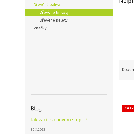
Nejpr
n
Dřevěná paliva
e
Dřevěné brikety
l
Dřevěné pelety
Značky
Ř
a
Dopor
z
e
n
í
p
V
Blog
r
Česk
ý
o
p
Jak začít s chovem slepic?
d
i
u
30.3.2023
s