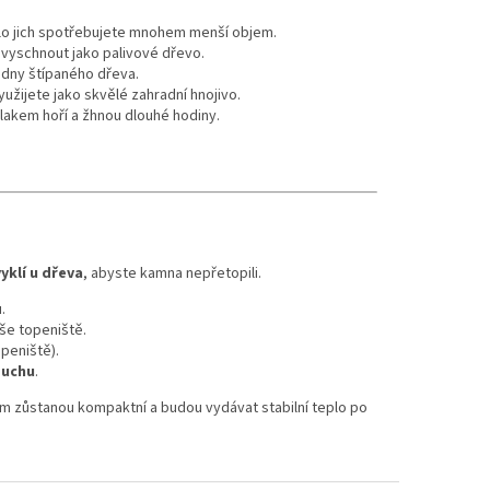
eplo jich spotřebujete mnohem menší objem.
 vyschnout jako palivové dřevo.
edny štípaného dřeva.
yužijete jako skvělé zahradní hnojivo.
tlakem hoří a žhnou dlouhé hodiny.
yklí u dřeva
, abyste kamna nepřetopili.
.
še topeniště.
openiště).
duchu
.
m zůstanou kompaktní a budou vydávat stabilní teplo po