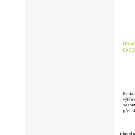
Dřevě
EXCE
Hledát
výhřev
sezón
předst
chce t
Nabíze
manipu
Hlavní 