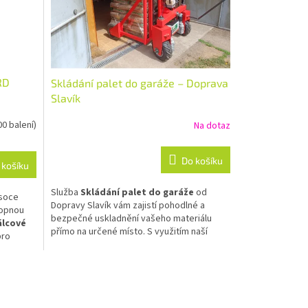
RD
Skládání palet do garáže – Doprava
Slavík
00 balení)
Na dotaz
Do košíku
 košíku
Služba
Skládání palet do garáže
od
ysoce
Dopravy Slavík vám zajistí pohodlné a
topnou
bezpečné uskladnění vašeho materiálu
álcové
přímo na určené místo. S využitím naší
pro
manipulační techniky vám
ušetříme
porně a
fyzickou námahu
při manipulaci s těžkými
náklady.