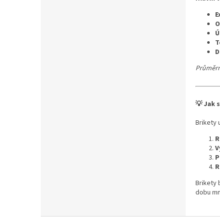
E
O
Ú
T
D
Průměrn
💡 Jak 
Brikety 
R
V
P
R
Brikety
dobu mn