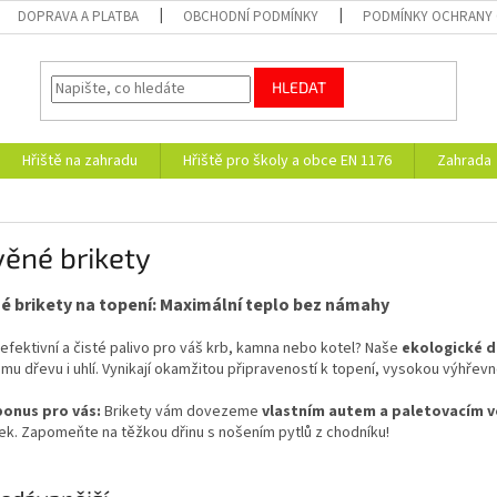
DOPRAVA A PLATBA
OBCHODNÍ PODMÍNKY
PODMÍNKY OCHRANY 
HLEDAT
Hřiště na zahradu
Hřiště pro školy a obce EN 1176
Zahrada
ěné brikety
é brikety na topení: Maximální teplo bez námahy
efektivní a čisté palivo pro váš krb, kamna nebo kotel? Naše
ekologické d
mu dřevu i uhlí. Vynikají okamžitou připraveností k topení, vysokou výhřevno
bonus pro vás:
Brikety vám dovezeme
vlastním autem a paletovacím v
ek. Zapomeňte na těžkou dřinu s nošením pytlů z chodníku!