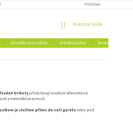
OSOBNÍCH ÚDAJŮ
KE STAŽENÍ
PORADNA
Přihlášení
BLOG
NÁKUPNÍ
Prázdný košík
KOŠÍK
Domečky pro zvířata
Dřevěná paliva
Realizace
Ko
řevěné brikety
představují moderní alternativu k
stí a minimální pracností.
ozíkem je složíme přímo do vaší garáže
nebo pod