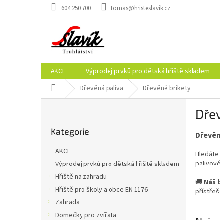
Přejít
604 250 700
tomas@hristeslavik.cz
na
obsah
AKCE
Výprodej prvků pro dětská hřiště skladem
Domů
Dřevěná paliva
Dřevěné brikety
P
Dřev
o
Přeskočit
s
Kategorie
kategorie
Dřevěn
t
r
AKCE
Hledáte 
a
palivové
Výprodej prvků pro dětská hřiště skladem
n
Hřiště na zahradu
n
🚚
Náš 
í
Hřiště pro školy a obce EN 1176
přístřeš
p
Zahrada
a
Domečky pro zvířata