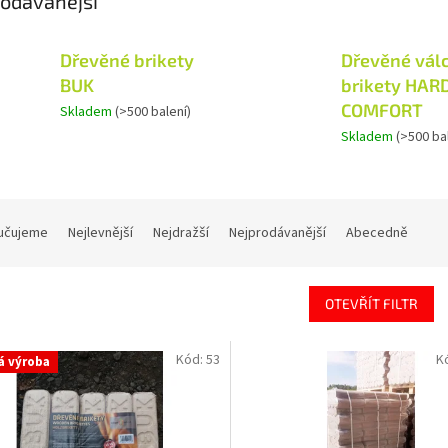
odávanější
Dřevěné brikety
Dřevěné vál
BUK
brikety HAR
COMFORT
Skladem
(>500 balení)
Skladem
(>500 ba
učujeme
Nejlevnější
Nejdražší
Nejprodávanější
Abecedně
OTEVŘÍT FILTR
Kód:
53
K
á výroba