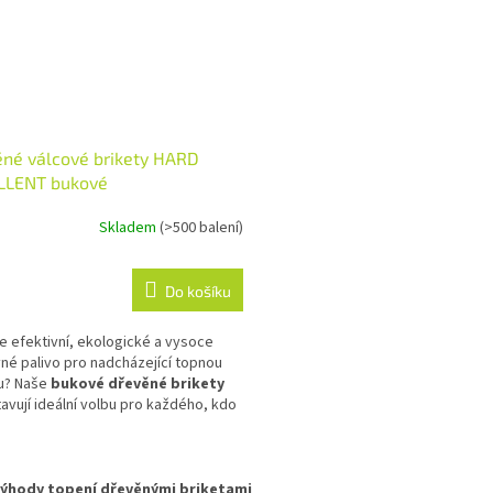
né válcové brikety HARD
LLENT bukové
Skladem
(>500 balení)
Do košíku
e efektivní, ekologické a vysoce
né palivo pro nadcházející topnou
u? Naše
bukové dřevěné brikety
avují ideální volbu pro každého, kdo
opit čistě, úsporně a bez námahy.
jí maximální topný efekt a čistou
O
laci bez zbytečného nepořádku.
v
výhody topení dřevěnými briketami