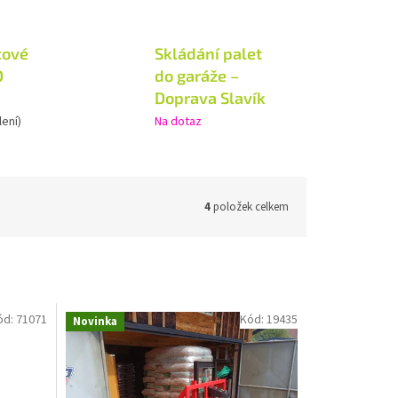
cové
Skládání palet
D
do garáže –
Doprava Slavík
lení)
Na dotaz
4
položek celkem
ód:
71071
Kód:
19435
Novinka