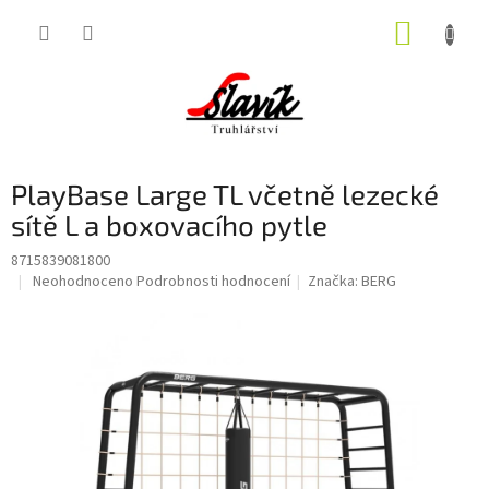
Přejít
NÁKUP
na
obsah
KOŠÍK
PlayBase Large TL včetně lezecké
sítě L a boxovacího pytle
8715839081800
Průměrné
Neohodnoceno
Podrobnosti hodnocení
Značka:
BERG
hodnocení
produktu
je
0,0
z
5
hvězdiček.