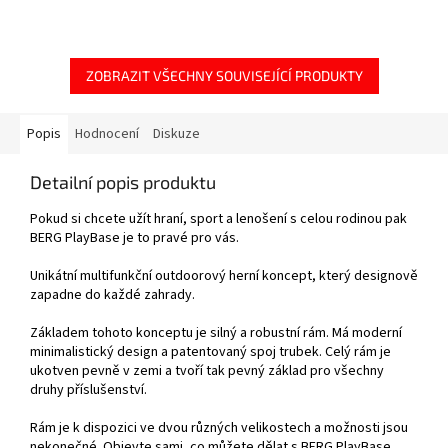
ZOBRAZIT VŠECHNY SOUVISEJÍCÍ PRODUKTY
Popis
Hodnocení
Diskuze
Detailní popis produktu
Pokud si chcete užít hraní, sport a lenošení s celou rodinou pak
BERG PlayBase je to pravé pro vás.
Unikátní multifunkční outdoorový herní koncept, který designově
zapadne do každé zahrady.
Základem tohoto konceptu je silný a robustní rám. Má moderní
minimalistický design a patentovaný spoj trubek. Celý rám je
ukotven pevně v zemi a tvoří tak pevný základ pro všechny
druhy příslušenství.
Rám je k dispozici ve dvou různých velikostech a možnosti jsou
nekonečné. Objevte sami, co můžete dělat s BERG PlayBase.