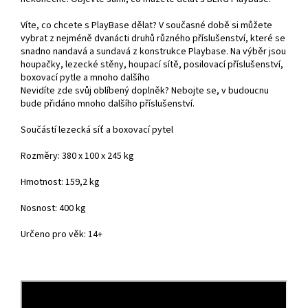
Víte, co chcete s PlayBase dělat? V současné době si můžete
vybrat z nejméně dvanácti druhů různého příslušenství, které se
snadno nandavá a sundavá z konstrukce Playbase. Na výběr jsou
houpačky, lezecké stěny, houpací sítě, posilovací příslušenství,
boxovací pytle a mnoho dalšího
Nevidíte zde svůj oblíbený doplněk? Nebojte se, v budoucnu
bude přidáno mnoho dalšího příslušenství.
Součástí lezecká síť a boxovací pytel
Rozměry: 380 x 100 x 245 kg
Hmotnost: 159,2 kg
Nosnost: 400 kg
Určeno pro věk: 14+