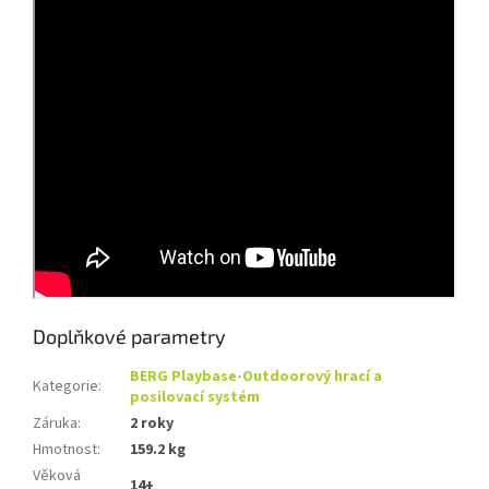
Doplňkové parametry
BERG Playbase-Outdoorový hrací a
Kategorie
:
posilovací systém
Záruka
:
2 roky
Hmotnost
:
159.2 kg
Věková
14+