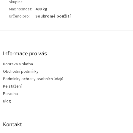
skupina
:
Max nosnost
:
400 kg
Určeno pro
:
Soukromé použití
Z
á
p
a
Informace pro vás
t
Doprava a platba
í
Obchodní podmínky
Podmínky ochrany osobních údajů
Ke stažení
Poradna
Blog
Kontakt