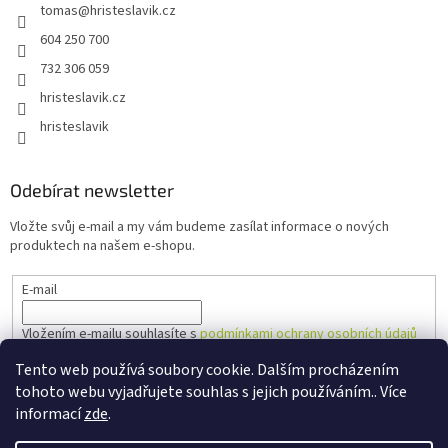
tomas
@
hristeslavik.cz
604 250 700
732 306 059
hristeslavik.cz
hristeslavik
Odebírat newsletter
Vložte svůj e-mail a my vám budeme zasílat informace o nových
produktech na našem e-shopu.
E-mail
Vložením e-mailu souhlasíte s
podmínkami ochrany osobních údajů
Tento web používá soubory cookie. Dalším procházením
PŘIHLÁSIT SE
tohoto webu vyjadřujete souhlas s jejich používáním.. Více
informací
zde
.