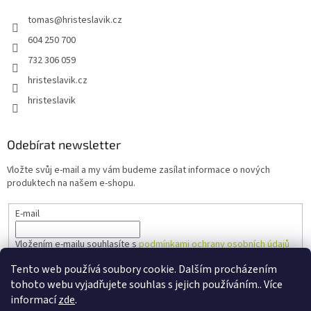
tomas
@
hristeslavik.cz
604 250 700
732 306 059
hristeslavik.cz
hristeslavik
Odebírat newsletter
Vložte svůj e-mail a my vám budeme zasílat informace o nových
produktech na našem e-shopu.
E-mail
Vložením e-mailu souhlasíte s
podmínkami ochrany osobních údajů
Tento web používá soubory cookie. Dalším procházením
PŘIHLÁSIT SE
tohoto webu vyjadřujete souhlas s jejich používáním.. Více
informací
zde
.