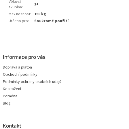
Věková
3+
skupina
:
Max nosnost
:
150 kg
Určeno pro
:
Soukromé použití
Z
á
p
a
Informace pro vás
t
Doprava a platba
í
Obchodní podmínky
Podmínky ochrany osobních údajů
Ke stažení
Poradna
Blog
Kontakt