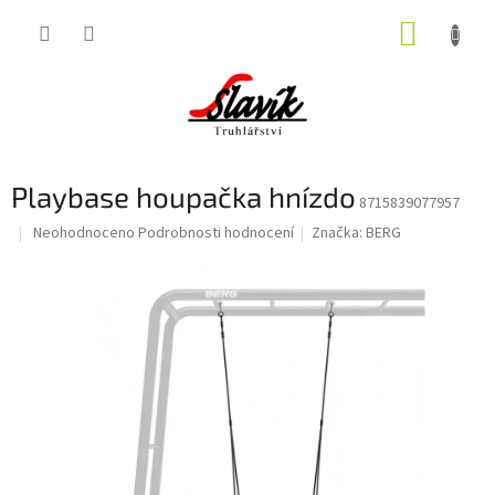
Přejít
NÁKUP
na
obsah
KOŠÍK
Playbase houpačka hnízdo
8715839077957
Průměrné
Neohodnoceno
Podrobnosti hodnocení
Značka:
BERG
hodnocení
produktu
je
0,0
z
5
hvězdiček.