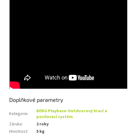
Doplňkové parametry
BERG Playbase-Outdoorový hrací a
Kategorie
:
posilovací systém
Záruka
:
2 roky
Hmotnost
:
5 kg