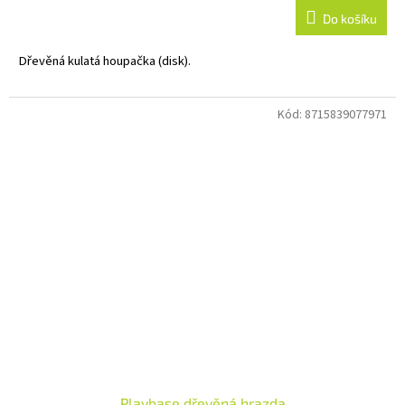
Do košíku
Dřevěná kulatá houpačka (disk).
Kód:
8715839077971
Playbase dřevěná hrazda