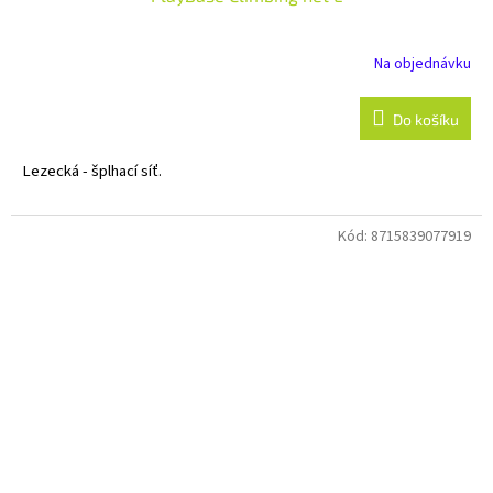
Na objednávku
Do košíku
Lezecká - šplhací síť.
Kód:
8715839077919