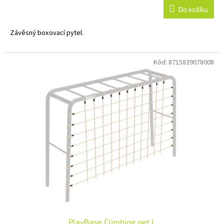
Do košíku
Závěsný boxovací pytel.
Kód:
8715839078008
PlayBase Climbing net L