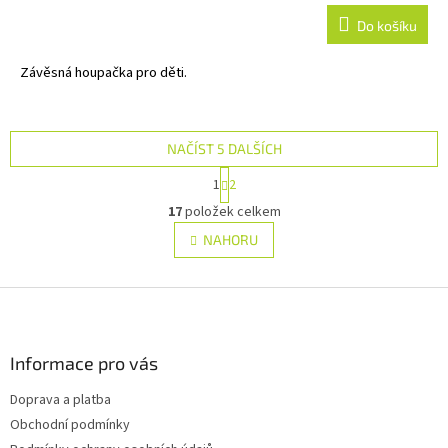
Do košíku
Závěsná houpačka pro děti.
NAČÍST 5 DALŠÍCH
S
1
2
t
O
r
17
položek celkem
v
á
l
NAHORU
n
á
k
d
o
v
Z
a
á
c
á
n
í
p
í
p
a
Informace pro vás
r
t
v
Doprava a platba
í
k
Obchodní podmínky
y