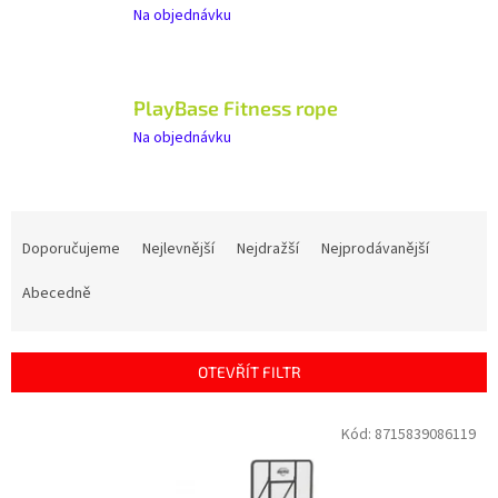
Na objednávku
PlayBase Fitness rope
Na objednávku
Ř
a
Doporučujeme
Nejlevnější
Nejdražší
Nejprodávanější
z
e
Abecedně
n
í
p
OTEVŘÍT FILTR
r
o
V
Kód:
8715839086119
d
ý
u
p
k