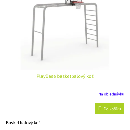
i
t
s
ů
p
r
o
d
u
k
t
ů
PlayBase basketbalový koš
Na objednávku
Do košíku
Basketbalový koš.