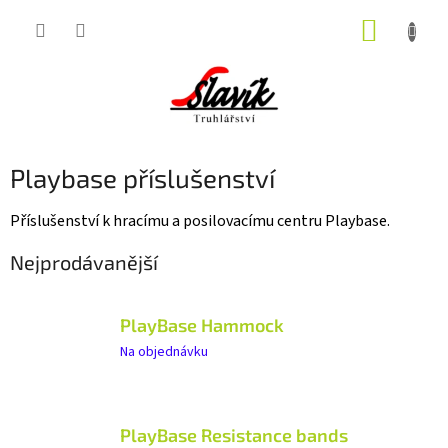
Přejít
NÁKUP
na
obsah
KOŠÍK
Playbase příslušenství
Příslušenství k hracímu a posilovacímu centru Playbase.
Nejprodávanější
PlayBase Hammock
Na objednávku
PlayBase Resistance bands