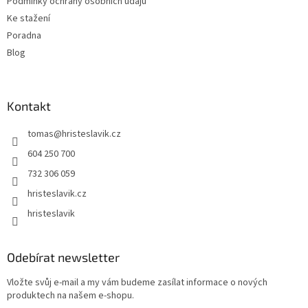
v
Podmínky ochrany osobních údajů
ý
Ke stažení
p
Poradna
i
s
Blog
u
Kontakt
tomas
@
hristeslavik.cz
604 250 700
732 306 059
hristeslavik.cz
hristeslavik
Odebírat newsletter
Vložte svůj e-mail a my vám budeme zasílat informace o nových
produktech na našem e-shopu.