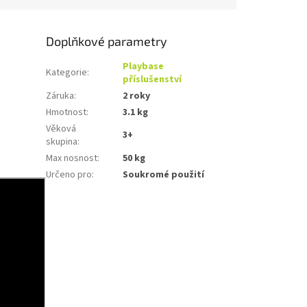
Doplňkové parametry
Playbase
Kategorie
:
příslušenství
Záruka
:
2 roky
Hmotnost
:
3.1 kg
Věková
3+
skupina
:
Max nosnost
:
50 kg
Určeno pro
:
Soukromé použití