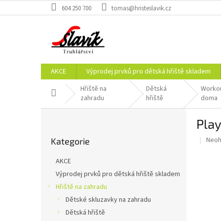
Přejít
604 250 700
tomas@hristeslavik.cz
na
obsah
AKCE
Výprodej prvků pro dětská hřiště skladem
Hřiště na
Dětská
Workou
Domů
zahradu
hřiště
doma
P
Pla
o
Přeskočit
s
Prům
Neo
Kategorie
kategorie
t
hodn
r
prod
AKCE
a
je
Výprodej prvků pro dětská hřiště skladem
0,0
n
z
Hřiště na zahradu
n
5
í
Dětské skluzavky na zahradu
hvěz
p
Dětská hřiště