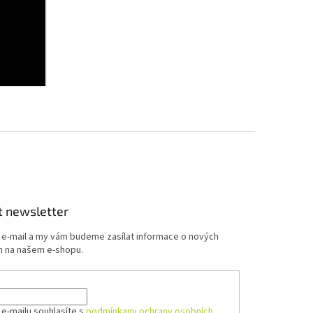
t newsletter
j e-mail a my vám budeme zasílat informace o nových
 na našem e-shopu.
 e-mailu souhlasíte s
podmínkami ochrany osobních