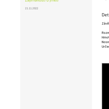
21.11.2022
Det
Závě
Rozm
Hmot
Nosn
Urče