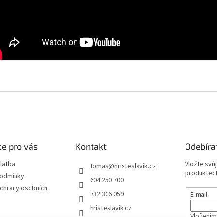
e pro vás
Kontakt
Odebíra
latba
Vložte svů
tomas
@
hristeslavik.cz
produktech
podmínky
604 250 700
chrany osobních
732 306 059
E-mail
hristeslavik.cz
Vložením