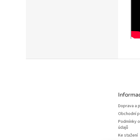
Z
á
p
a
t
Informac
í
Doprava a p
Obchodní 
Podmínky o
údajů
Ke stažení