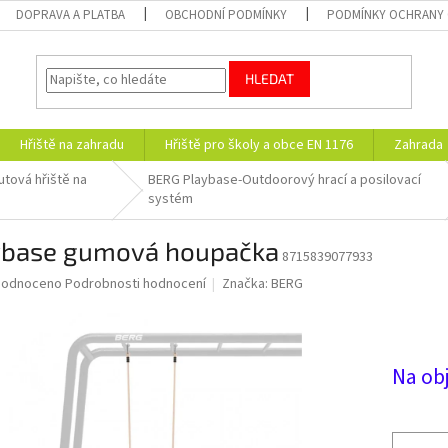
DOPRAVA A PLATBA
OBCHODNÍ PODMÍNKY
PODMÍNKY OCHRANY 
HLEDAT
Hřiště na zahradu
Hřiště pro školy a obce EN 1176
Zahrada
tová hřiště na
BERG Playbase-Outdoorový hrací a posilovací
systém
ybase gumová houpačka
8715839077933
ěrné
hodnoceno
Podrobnosti hodnocení
Značka:
BERG
ocení
uktu
Na ob
diček.