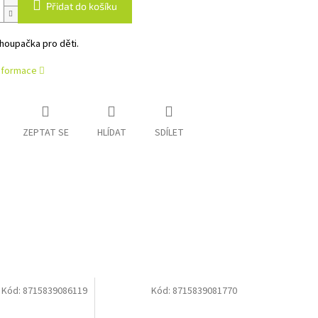
Přidat do košíku
houpačka pro děti.
informace
ZEPTAT SE
HLÍDAT
SDÍLET
Kód:
8715839086119
Kód:
8715839081770