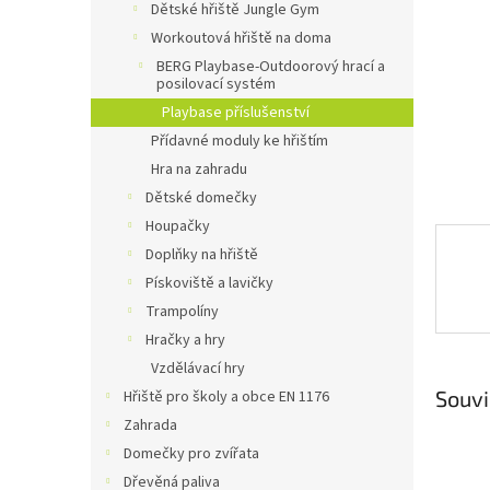
a
Dětské hřiště Jungle Gym
n
Workoutová hřiště na doma
e
BERG Playbase-Outdoorový hrací a
l
posilovací systém
Playbase příslušenství
Přídavné moduly ke hřištím
Hra na zahradu
Dětské domečky
Houpačky
Doplňky na hřiště
Pískoviště a lavičky
Trampolíny
Hračky a hry
Vzdělávací hry
Souvi
Hřiště pro školy a obce EN 1176
Zahrada
Domečky pro zvířata
Dřevěná paliva