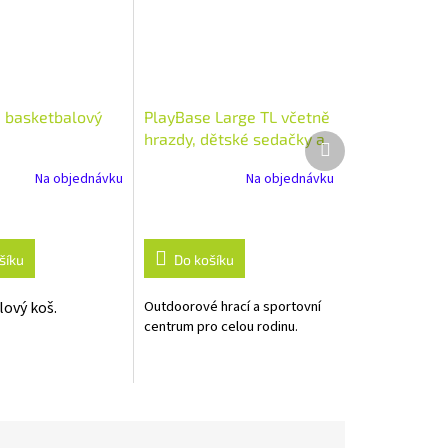
 basketbalový
PlayBase Large TL včetně
hrazdy, dětské sedačky a
Další
produkt
houpačky
Na objednávku
Na objednávku
šíku
Do košíku
Outdoorové hrací a sportovní
ový koš.
centrum pro celou rodinu.