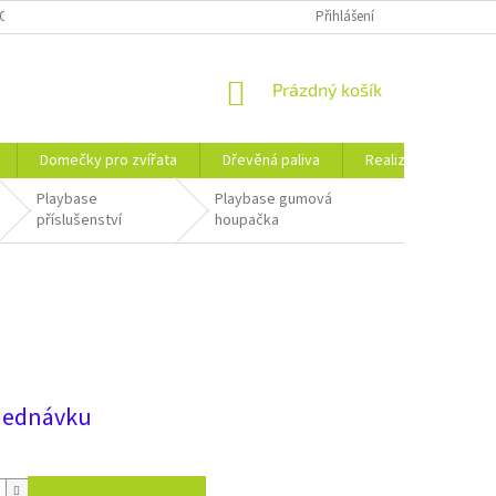
OSOBNÍCH ÚDAJŮ
KE STAŽENÍ
PORADNA
Přihlášení
BLOG
NÁKUPNÍ
Prázdný košík
KOŠÍK
Domečky pro zvířata
Dřevěná paliva
Realizace
Ko
Playbase
Playbase gumová
příslušenství
houpačka
jednávku