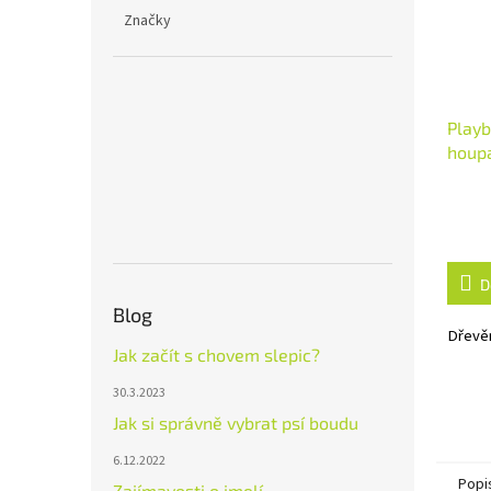
Značky
Play
houp
D
Blog
Dřevě
Jak začít s chovem slepic?
30.3.2023
Jak si správně vybrat psí boudu
6.12.2022
Popi
Zajímavosti o jmelí