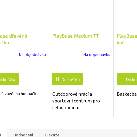
base dřevěná
PlayBase Medium TT
PlayBase
ačka
koš
Na objednávku
Na objednávku
o košíku
Do košíku
Do ko
ná závěsná houpačka.
Outdoorové hrací a
Basketbal
sportovní centrum pro
celou rodinu.
s
Hodnocení
Diskuze