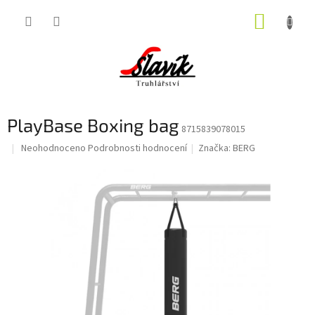
Přejít
NÁKUP
na
obsah
KOŠÍK
PlayBase Boxing bag
8715839078015
Průměrné
Neohodnoceno
Podrobnosti hodnocení
Značka:
BERG
hodnocení
produktu
je
0,0
z
5
hvězdiček.