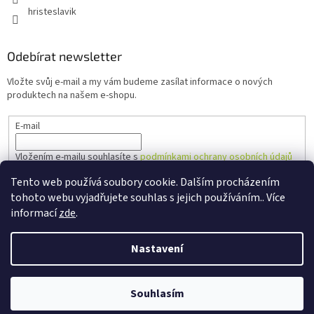
hristeslavik
Odebírat newsletter
Vložte svůj e-mail a my vám budeme zasílat informace o nových
produktech na našem e-shopu.
E-mail
Vložením e-mailu souhlasíte s
podmínkami ochrany osobních údajů
Tento web používá soubory cookie. Dalším procházením
PŘIHLÁSIT SE
tohoto webu vyjadřujete souhlas s jejich používáním.. Více
informací
zde
.
Nastavení
Vytvořil Shoptet
Souhlasím
Copyright 2026
Hřiště Slavík
. Všechna práva vyhrazena.