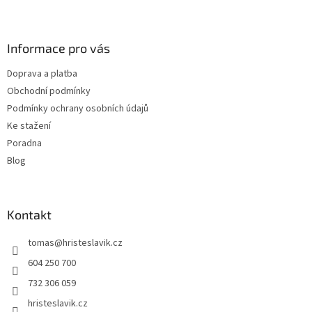
Z
á
p
a
Informace pro vás
t
Doprava a platba
í
Obchodní podmínky
Podmínky ochrany osobních údajů
Ke stažení
Poradna
Blog
Kontakt
tomas
@
hristeslavik.cz
604 250 700
732 306 059
hristeslavik.cz