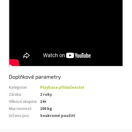
Doplňkové parametry
Kategorie
:
Playbase příslušenství
Záruka
:
2 roky
Věková skupina
:
14+
Max nosnost
:
100 kg
Určeno pro
:
Soukromé použití