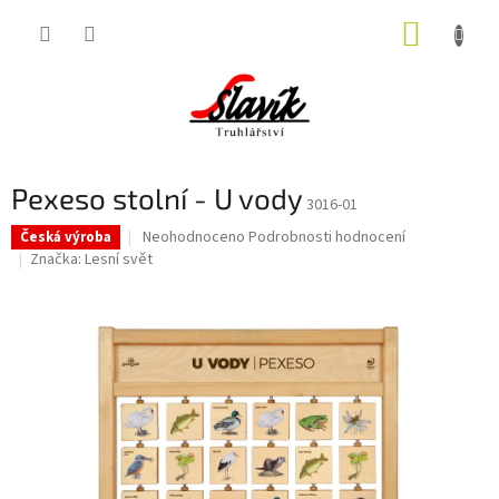
Přejít
NÁKUP
na
obsah
KOŠÍK
Pexeso stolní - U vody
3016-01
Průměrné
Neohodnoceno
Podrobnosti hodnocení
Česká výroba
hodnocení
Značka:
Lesní svět
produktu
je
0,0
z
5
hvězdiček.