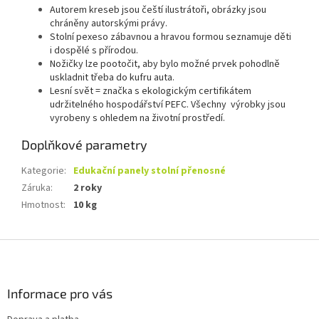
Autorem kreseb jsou čeští ilustrátoři, obrázky jsou
chráněny autorskými právy.
Stolní pexeso zábavnou a hravou formou seznamuje děti
i dospělé s přírodou.
Nožičky lze pootočit, aby bylo možné prvek pohodlně
uskladnit třeba do kufru auta.
Lesní svět = značka s ekologickým certifikátem
udržitelného hospodářství PEFC. Všechny výrobky jsou
vyrobeny s ohledem na životní prostředí.
Doplňkové parametry
Kategorie
:
Edukační panely stolní přenosné
Záruka
:
2 roky
Hmotnost
:
10 kg
Z
á
p
a
Informace pro vás
t