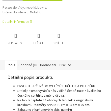
Pexeso do třídy, nebo klubovny.
Určeno do interiéru. Mobilní.
Detailní informace
ZEPTAT SE
HLÍDAT
SDÍLET
Popis
Podobné (8)
Hodnocení
Diskuze
Detailní popis produktu
PRVEK JE URČENÝ DO VNITŘNÍCH UČEBEN A INTERIÉRU
Stolní pexeso vyrábí u nás v dílně české ruce z kvalitního
českého certifikovaného dřeva.
Na tabuli najdete 24 otočných tabulek s originálními
kresbami. Rozměry prvku: 80 cm × 85 cm × 25 cm.
Zabaleno v kartonové krabici na míru.