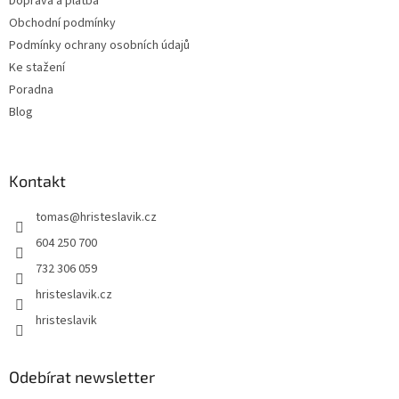
Doprava a platba
í
Obchodní podmínky
Podmínky ochrany osobních údajů
Ke stažení
Poradna
Blog
Kontakt
tomas
@
hristeslavik.cz
604 250 700
732 306 059
hristeslavik.cz
hristeslavik
Odebírat newsletter