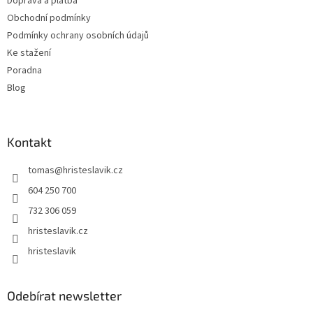
Doprava a platba
í
Obchodní podmínky
Podmínky ochrany osobních údajů
Ke stažení
Poradna
Blog
Kontakt
tomas
@
hristeslavik.cz
604 250 700
732 306 059
hristeslavik.cz
hristeslavik
Odebírat newsletter