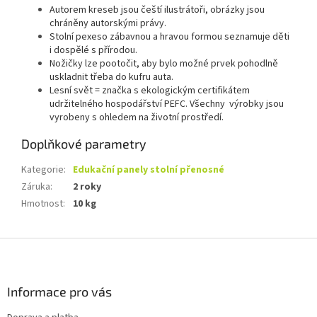
Autorem kreseb jsou čeští ilustrátoři, obrázky jsou
chráněny autorskými právy.
Stolní pexeso zábavnou a hravou formou seznamuje děti
i dospělé s přírodou.
Nožičky lze pootočit, aby bylo možné prvek pohodlně
uskladnit třeba do kufru auta.
Lesní svět = značka s ekologickým certifikátem
udržitelného hospodářství PEFC. Všechny výrobky jsou
vyrobeny s ohledem na životní prostředí.
Doplňkové parametry
Kategorie
:
Edukační panely stolní přenosné
Záruka
:
2 roky
Hmotnost
:
10 kg
Z
á
p
a
Informace pro vás
t