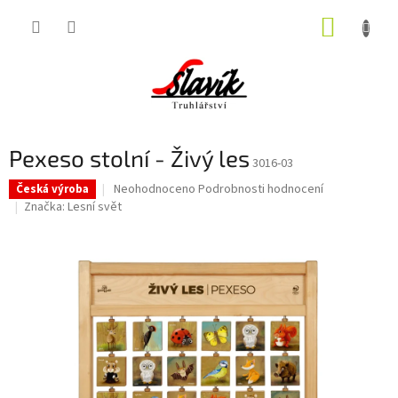
Přejít
NÁKUP
na
obsah
KOŠÍK
Pexeso stolní - Živý les
3016-03
Průměrné
Neohodnoceno
Podrobnosti hodnocení
Česká výroba
hodnocení
Značka:
Lesní svět
produktu
je
0,0
z
5
hvězdiček.