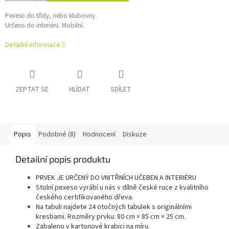
Pexeso do třídy, nebo klubovny.
Určeno do interiéru. Mobilní.
Detailní informace
ZEPTAT SE
HLÍDAT
SDÍLET
Popis
Podobné (8)
Hodnocení
Diskuze
Detailní popis produktu
PRVEK JE URČENÝ DO VNITŘNÍCH UČEBEN A INTERIÉRU
Stolní pexeso vyrábí u nás v dílně české ruce z kvalitního
českého certifikovaného dřeva.
Na tabuli najdete 24 otočných tabulek s originálními
kresbami. Rozměry prvku: 80 cm × 85 cm × 25 cm.
Zabaleno v kartonové krabici na míru.