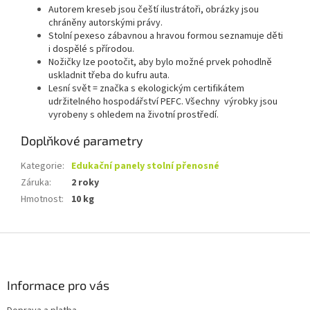
Autorem kreseb jsou čeští ilustrátoři, obrázky jsou
chráněny autorskými právy.
Stolní pexeso zábavnou a hravou formou seznamuje děti
i dospělé s přírodou.
Nožičky lze pootočit, aby bylo možné prvek pohodlně
uskladnit třeba do kufru auta.
Lesní svět = značka s ekologickým certifikátem
udržitelného hospodářství PEFC. Všechny výrobky jsou
vyrobeny s ohledem na životní prostředí.
Doplňkové parametry
Kategorie
:
Edukační panely stolní přenosné
Záruka
:
2 roky
Hmotnost
:
10 kg
Z
á
p
a
Informace pro vás
t