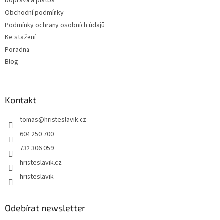
Doprava a platba
í
Obchodní podmínky
Podmínky ochrany osobních údajů
Ke stažení
Poradna
Blog
Kontakt
tomas
@
hristeslavik.cz
604 250 700
732 306 059
hristeslavik.cz
hristeslavik
Odebírat newsletter