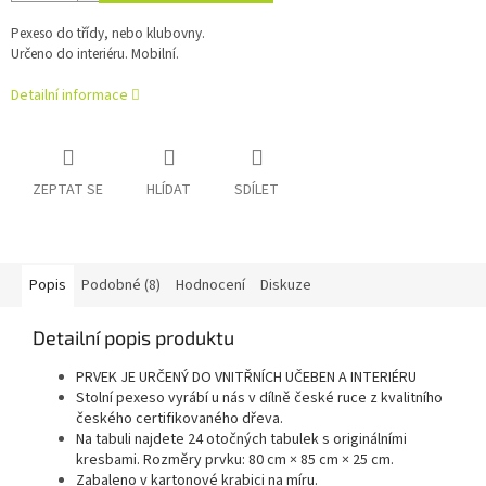
Pexeso do třídy, nebo klubovny.
Určeno do interiéru. Mobilní.
Detailní informace
ZEPTAT SE
HLÍDAT
SDÍLET
Popis
Podobné (8)
Hodnocení
Diskuze
Detailní popis produktu
PRVEK JE URČENÝ DO VNITŘNÍCH UČEBEN A INTERIÉRU
Stolní pexeso vyrábí u nás v dílně české ruce z kvalitního
českého certifikovaného dřeva.
Na tabuli najdete 24 otočných tabulek s originálními
kresbami. Rozměry prvku: 80 cm × 85 cm × 25 cm.
Zabaleno v kartonové krabici na míru.