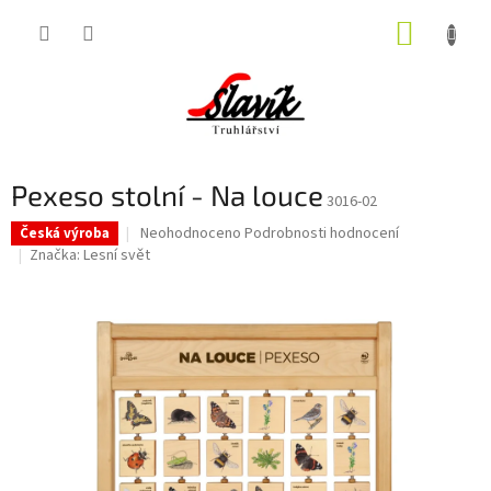
Přejít
NÁKUP
na
obsah
KOŠÍK
Pexeso stolní - Na louce
3016-02
Průměrné
Neohodnoceno
Podrobnosti hodnocení
Česká výroba
hodnocení
Značka:
Lesní svět
produktu
je
0,0
z
5
hvězdiček.