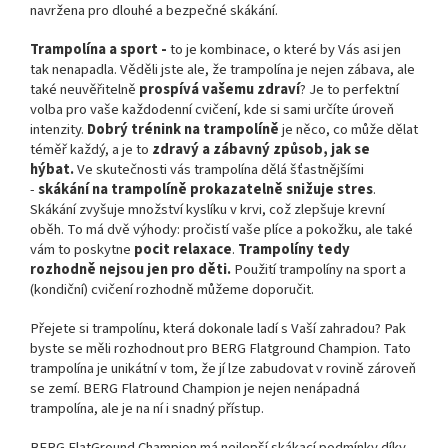
navržena pro dlouhé a bezpečné skákání.
Trampolína a sport -
to je kombinace, o které by Vás asi jen
tak nenapadla. Věděli jste ale, že trampolína je nejen zábava, ale
také neuvěřitelně
prospívá vašemu zdraví
? Je to perfektní
volba pro vaše každodenní cvičení, kde si sami určíte úroveň
intenzity.
Dobrý trénink na trampolíně
je něco, co může dělat
téměř každý, a je to
zdravý a zábavný způsob, jak se
hýbat.
Ve skutečnosti vás trampolína dělá šťastnějšími
-
skákání na trampolíně prokazatelně snižuje stres
.
Skákání zvyšuje množství kyslíku v krvi, což zlepšuje krevní
oběh. To má dvě výhody: pročistí vaše plíce a pokožku, ale také
vám to poskytne
pocit relaxace
.
Trampolíny tedy
rozhodně nejsou jen pro děti.
Použití trampolíny na sport a
(kondiční) cvičení rozhodně můžeme doporučit.
Přejete si trampolínu, která dokonale ladí s Vaší zahradou?
Pak
byste se měli rozhodnout pro BERG Flatground Champion.
Tato
trampolína je unikátní v tom, že jí lze zabudovat v rovině zároveň
se zemí. BERG
Flatround Champion je nejen nenápadná
trampolína, ale je na ní i snadný přístup.
BERG FlatGround Champion má nejlepší skákací podmínky díky