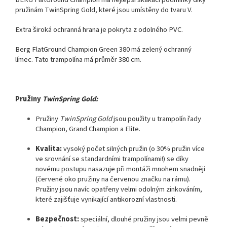
pružinám TwinSpring Gold,
které jsou umístěny do tvaru V.
Extra široká ochranná hrana je pokryta z odolného PVC.
Berg FlatGround Champion Green 380 má zelený ochranný
límec.
Tato trampolína má průměr 380 cm.
Pružiny
TwinSpring Gold:
Pružiny
TwinSpring Gold
jsou použity u trampolín řady
Champion, Grand Champion a Elite.
Kvalita:
vysoký počet silných pružin (o 30% pružin více
ve srovnání se standardními trampolínami!) se díky
novému postupu nasazuje při montáži mnohem snadněji
(červené oko pružiny na červenou značku na rámu).
Pružiny jsou navíc opatřeny velmi odolným zinkováním,
které zajišťuje vynikající antikorozní vlastnosti.
Bezpečnost:
speciální, dlouhé pružiny jsou velmi pevně