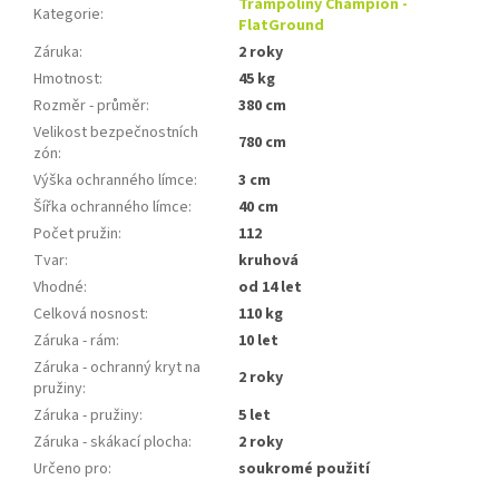
Trampolíny Champion -
Kategorie
:
FlatGround
Záruka
:
2 roky
Hmotnost
:
45 kg
Rozměr - průměr
:
380 cm
Velikost bezpečnostních
780 cm
zón
:
Výška ochranného límce
:
3 cm
Šířka ochranného límce
:
40 cm
Počet pružin
:
112
Tvar
:
kruhová
Vhodné
:
od 14 let
Celková nosnost
:
110 kg
Záruka - rám
:
10 let
Záruka - ochranný kryt na
2 roky
pružiny
:
Záruka - pružiny
:
5 let
Záruka - skákací plocha
:
2 roky
Určeno pro
:
soukromé použití