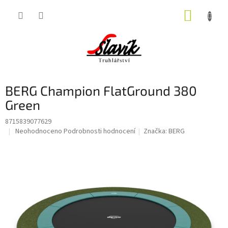
Přejít
NÁKUP
na
obsah
KOŠÍK
BERG Champion FlatGround 380
Green
8715839077629
Průměrné
Neohodnoceno
Podrobnosti hodnocení
Značka:
BERG
hodnocení
produktu
je
0,0
z
5
hvězdiček.