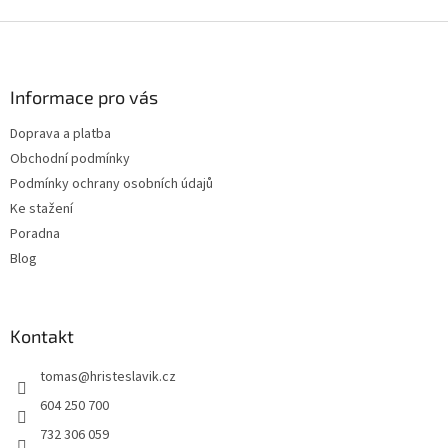
Z
á
p
a
Informace pro vás
t
Doprava a platba
í
Obchodní podmínky
Podmínky ochrany osobních údajů
Ke stažení
Poradna
Blog
Kontakt
tomas
@
hristeslavik.cz
604 250 700
732 306 059