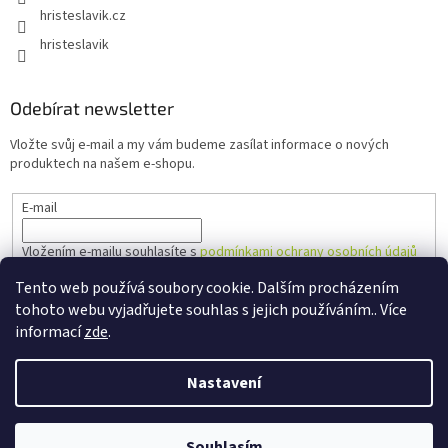
hristeslavik.cz
hristeslavik
Odebírat newsletter
Vložte svůj e-mail a my vám budeme zasílat informace o nových
produktech na našem e-shopu.
E-mail
Vložením e-mailu souhlasíte s
podmínkami ochrany osobních údajů
Tento web používá soubory cookie. Dalším procházením
PŘIHLÁSIT SE
tohoto webu vyjadřujete souhlas s jejich používáním.. Více
informací
zde
.
Nastavení
Vytvořil Shoptet
Souhlasím
Copyright 2026
Hřiště Slavík
. Všechna práva vyhrazena.