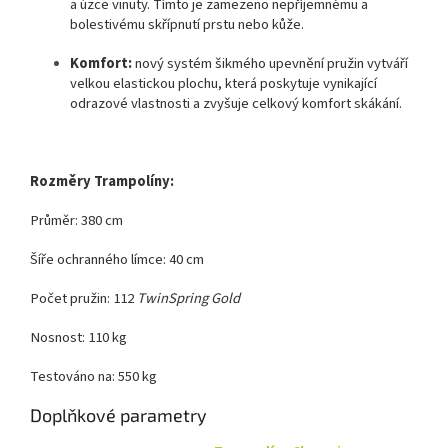
a úzce vinuty. Tímto je zamezeno nepříjemnému a
bolestivému skřípnutí prstu nebo kůže.
Komfort:
nový systém šikmého upevnění pružin vytváří
velkou elastickou plochu, která poskytuje vynikající
odrazové vlastnosti a zvyšuje celkový komfort skákání.
Rozměry Trampolíny:
Průměr: 380 cm
Šíře ochranného límce: 40 cm
Počet pružin: 112
TwinSpring Gold
Nosnost: 110 kg
Testováno na: 550 kg
Doplňkové parametry