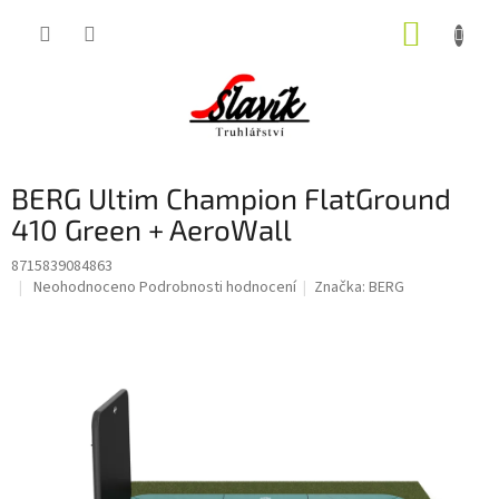
Přejít
NÁKUP
na
obsah
KOŠÍK
BERG Ultim Champion FlatGround
410 Green + AeroWall
8715839084863
Průměrné
Neohodnoceno
Podrobnosti hodnocení
Značka:
BERG
hodnocení
produktu
je
0,0
z
5
hvězdiček.