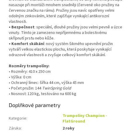
nasazuje při montáži mnohem snadněji (červené oko pružiny na
červenou značku na rámu). Pružiny jsou navíc opatřeny velmi
odolným zinkováním, které zajišťuje vynikající antikorozní
vlastnosti.
• Bezpečnost
: speciální, dlouhé pružiny jsou velmi pevně a úzce
vinuty. Tímto je zamezeno nepříjemnému a bolestivému
skřípnutí prstu nebo kůže.
• Komfort skákání
: nový systém šikmého upevnění pružin
vytváří velkou elastickou plochu, která poskytuje vynikající
odrazové vlastnosti a zvyšuje celkový komfort skákání.
Rozměry trampolíny:
• Rozměry: 410 x 250 cm
• Výška: 0 cm
• Ochranný límec: šířka 44 cm, výška 45 mm
• Počet pružin: 144
TwinSpring Gold
• Nosnost: 120 kg, testováno na 600 kg
Doplňkové parametry
Trampolíny Champion -
Kategorie
:
FlatGround
Záruka
:
2 roky