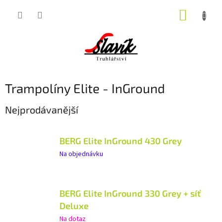
Přejít
NÁKUP
na
obsah
KOŠÍK
Trampolíny Elite - InGround
Nejprodávanější
BERG Elite InGround 430 Grey
Na objednávku
BERG Elite InGround 330 Grey + síť
Deluxe
Na dotaz