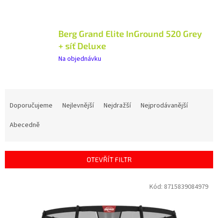
Berg Grand Elite InGround 520 Grey
+ síť Deluxe
Na objednávku
Ř
a
Doporučujeme
Nejlevnější
Nejdražší
Nejprodávanější
z
e
Abecedně
n
í
p
OTEVŘÍT FILTR
r
o
V
Kód:
8715839084979
d
ý
u
p
k
i