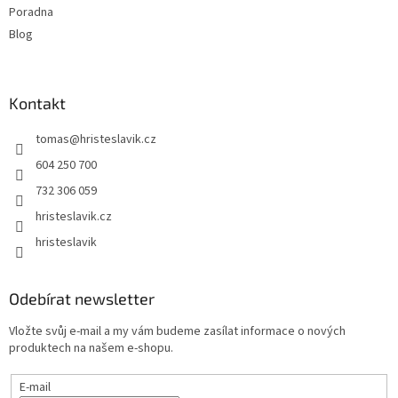
Poradna
v
ý
Blog
p
i
s
u
Kontakt
tomas
@
hristeslavik.cz
604 250 700
732 306 059
hristeslavik.cz
hristeslavik
Odebírat newsletter
Vložte svůj e-mail a my vám budeme zasílat informace o nových
produktech na našem e-shopu.
E-mail