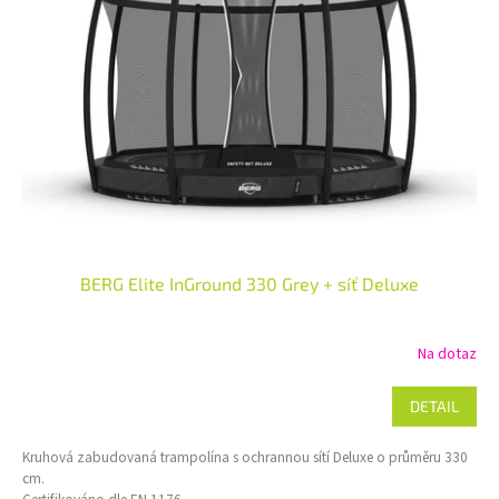
t
s
ů
p
r
o
d
u
k
t
ů
BERG Elite InGround 330 Grey + síť Deluxe
Na dotaz
DETAIL
Kruhová zabudovaná trampolína s ochrannou sítí Deluxe o průměru 330
cm.