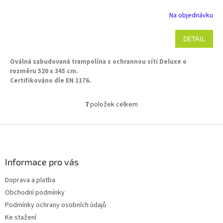
Na objednávku
DETAIL
Oválná zabudovaná trampolína s ochrannou sítí Deluxe o
rozměru 520 x 345 cm.
Certifikováno dle EN 1176.
7
položek celkem
O
v
l
Z
á
á
d
p
a
a
Informace pro vás
c
t
í
Doprava a platba
í
p
Obchodní podmínky
r
v
Podmínky ochrany osobních údajů
k
Ke stažení
y