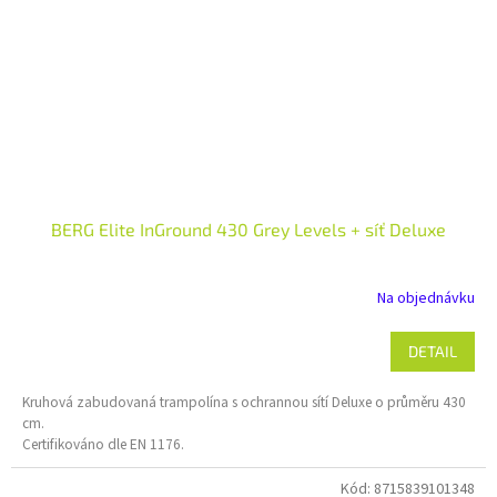
BERG Elite InGround 430 Grey Levels + síť Deluxe
Na objednávku
DETAIL
Kruhová zabudovaná trampolína s ochrannou sítí Deluxe o průměru 430
cm.
Certifikováno dle EN 1176.
Kód:
8715839101348