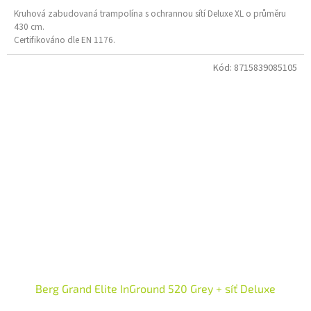
Kruhová zabudovaná trampolína s ochrannou sítí Deluxe XL o průměru
430 cm.
Certifikováno dle EN 1176.
Kód:
8715839085105
Berg Grand Elite InGround 520 Grey + síť Deluxe