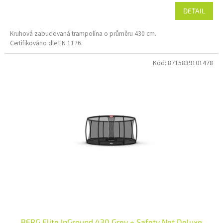
DETAIL
Kruhová zabudovaná trampolína o průměru 430 cm.
Certifikováno dle EN 1176.
Kód:
8715839101478
BERG Elite InGround 430 Grey + Safety Net Deluxe