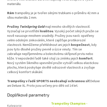
materiálu.
Rám
trampolíny je je tvořen silnými trubkami o průměru 42 mm a
sílou materiálu 2 mm.
Pružiny
TwinSpring Gold
mají mnoho skvělých vlastností.
Vyznačují se prvotřídní
kvalitou
. Vysoký počet silných pružin se
nově nasazuje mnohem snadněji. Pružiny jsou navíc opatřeny
velmi odolným zinkováním, které zajišťuje protikorozní
vlastnosti. Nemůžeme přehlédnout ani jejich
bezpečnost
, kdy
jsou tyto dlouhé pružiny pevně a úzce vinuty. Tím se
zabraňuje nepříjemnému a bolestivému skřípnutí prstu nebo
kůže. V neposlední řadě také stojí za zmínku jejich
komfort
.
Nový systém šikmého upevnění pružin vytváří velkou elastickou
plochu, která poskytuje skvělé odrazové vlastnosti a zvyšuje
celkový komfort skákání.
Trampolíny v řadě SPORTS neobsahují ochrannou síť
Deluxe
ani Deluxe XL. Proto jsou určeny pro děti od 14 let.
Doplňkové parametry
Trampolíny Champion -
Kategorie
: