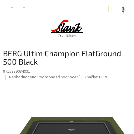
Přejít
NÁKUP
na
obsah
KOŠÍK
BERG Ultim Champion FlatGround
500 Black
8715839084931
Průměrné
Neohodnoceno
Podrobnosti hodnocení
Značka:
BERG
hodnocení
produktu
je
0,0
z
5
hvězdiček.