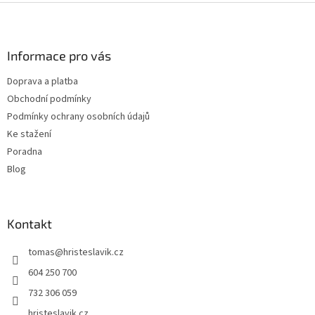
Z
á
p
a
Informace pro vás
t
Doprava a platba
í
Obchodní podmínky
Podmínky ochrany osobních údajů
Ke stažení
Poradna
Blog
Kontakt
tomas
@
hristeslavik.cz
604 250 700
732 306 059
hristeslavik.cz