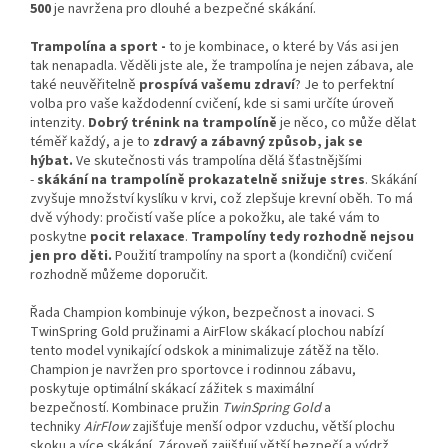
500
je navržena pro dlouhé a bezpečné skákání.
Trampolína a sport -
to je kombinace, o které by Vás asi jen
tak nenapadla. Věděli jste ale, že trampolína je nejen zábava, ale
také neuvěřitelně
prospívá vašemu zdraví
? Je to perfektní
volba pro vaše každodenní cvičení, kde si sami určíte úroveň
intenzity.
Dobrý trénink na trampolíně
je něco, co může dělat
téměř každý, a je to
zdravý a zábavný způsob, jak se
hýbat.
Ve skutečnosti vás trampolína dělá šťastnějšími
-
skákání na trampolíně prokazatelně snižuje stres
. Skákání
zvyšuje množství kyslíku v krvi, což zlepšuje krevní oběh. To má
dvě výhody: pročistí vaše plíce a pokožku, ale také vám to
poskytne
pocit relaxace
.
Trampolíny tedy rozhodně nejsou
jen pro děti.
Použití trampolíny na sport a (kondiční) cvičení
rozhodně můžeme doporučit.
Řada Champion kombinuje výkon, bezpečnost a inovaci. S
TwinSpring Gold pružinami a AirFlow skákací plochou nabízí
tento model vynikající odskok a minimalizuje zátěž na tělo.
Champion je navržen pro sportovce i rodinnou zábavu,
poskytuje optimální skákací zážitek s maximální
bezpečností.
Kombinace pružin
TwinSpring Gold
a
techniky
AirFlow
zajišťuje menší odpor vzduchu, větší plochu
skoku a více skákání. Zároveň zajišťují větší bezpečí a výdrž