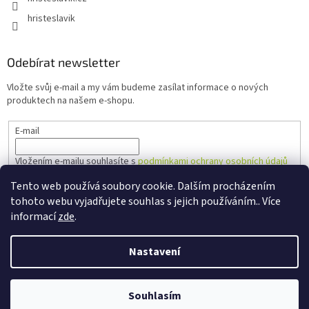
hristeslavik
Odebírat newsletter
Vložte svůj e-mail a my vám budeme zasílat informace o nových
produktech na našem e-shopu.
E-mail
Vložením e-mailu souhlasíte s
podmínkami ochrany osobních údajů
Tento web používá soubory cookie. Dalším procházením
PŘIHLÁSIT SE
tohoto webu vyjadřujete souhlas s jejich používáním.. Více
informací
zde
.
Nastavení
Vytvořil Shoptet
Souhlasím
Copyright 2026
Hřiště Slavík
. Všechna práva vyhrazena.