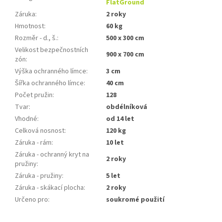
FlatGround
Záruka
:
2 roky
Hmotnost
:
60 kg
Rozměr - d., š.
:
500 x 300 cm
Velikost bezpečnostních
900 x 700 cm
zón
:
Výška ochranného límce
:
3 cm
Šířka ochranného límce
:
40 cm
Počet pružin
:
128
Tvar
:
obdélníková
Vhodné
:
od 14 let
Celková nosnost
:
120 kg
Záruka - rám
:
10 let
Záruka - ochranný kryt na
2 roky
pružiny
:
Záruka - pružiny
:
5 let
Záruka - skákací plocha
:
2 roky
Určeno pro
:
soukromé použití