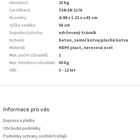
Hmotnost
:
23 kg
Certifikace
:
ČSN EN 1176
Rozměry
:
d.88 x š.22 x v.81 cm
Výška sedáku
:
56 cm
Dopadová plocha
:
udržovaný trávník
Kotvení
:
beton, zemní kotva/plochá kotva
Materiál
:
HDPE plast, nerezová ocel
Max. počet uživatelů
:
1
Max. hmotnost uživatele
:
50 kg
Věk
:
3 - 12 let
Z
á
p
a
Informace pro vás
t
Doprava a platba
í
Obchodní podmínky
Podmínky ochrany osobních údajů