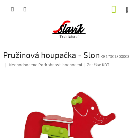
Přejít
NÁKUP
na
obsah
KOŠÍK
Pružinová houpačka - Slon
KB17301300003
Průměrné
Neohodnoceno
Podrobnosti hodnocení
Značka:
KBT
hodnocení
produktu
je
0,0
z
5
hvězdiček.