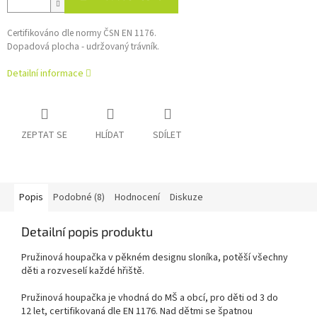
Certifikováno dle normy ČSN EN 1176.
Dopadová plocha - udržovaný trávník.
Detailní informace
ZEPTAT SE
HLÍDAT
SDÍLET
Popis
Podobné (8)
Hodnocení
Diskuze
Detailní popis produktu
Pružinová houpačka v pěkném designu sloníka, potěší všechny
děti
a rozveselí každé hřiště
.
Pružinová houpačka je vhodná do MŠ a obcí, pro děti
od 3
do
1
2
let, certifikovaná dle EN 1176.
Nad dětmi se špatnou