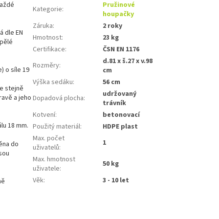
každé
Pružinové
Kategorie
:
houpačky
Záruka
:
2 roky
ná dle EN
Hmotnost
:
23 kg
spělé
Certifikace
:
ČSN EN 1176
d.81 x š.27 x v.98
Rozměry
:
) o síle 19
cm
Výška sedáku
:
56 cm
e stejně
udržovaný
ravě a jeho
Dopadová plocha
:
trávník
Kotvení
:
betonovací
álu 18 mm.
Použitý materiál
:
HDPE plast
Max. počet
1
těna do
uživatelů
:
jsou
Max. hmotnost
50 kg
uživatele
:
Věk
:
3 - 10 let
ně