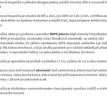
inová houpačka v pěkném designu jelena, potěší všechny děti
a rozveselí 
ě
.
inová houpačka je vhodná do MŠ a obcí, pro děti
od 3
do 1
2
let, certifikova
.
Nad dětmi se špatnou motorikou a mladší 6 let, doporučujeme dohled do
y.
ačka Jelen je vyrobena z pevného
HDPE plastu
(High-Density Polyethylene
HDPE je bezpečný, nezávadný a bez škodlivých chemikálií. Je odolný vůči
trnostním vlivům, UV záření i vandalismu. HDPE nepraská, nebledne a je stál
ý. Má nízkou hmotnost, což je skvělý parametr pro snížení nákladů při přep
pulaci. V neposlední řadě je recyklovatelný a má dlouhou životnost.
ačka je upevněna na pružině o průměru 17 cm, výškou 41 cm a sílou materi
spozici jsou dvě možnosti
ukotvení
: buď zemní kotva, která musí být umís
ho betonu, nebo plochá kotva, která musí být přišroubována k betonu. Obě 
beny z žárově pozinkované oceli.
ačka je dodávána v nesmontovaném stavu (panely a pružina zvlášť) a včet
novacího kotvení.