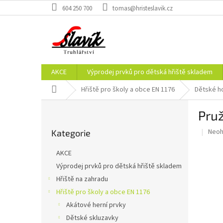
Přejít
604 250 700
tomas@hristeslavik.cz
na
obsah
AKCE
Výprodej prvků pro dětská hřiště skladem
Domů
Hřiště pro školy a obce EN 1176
Dětské h
P
Pruž
o
Přeskočit
s
Prům
Neo
Kategorie
kategorie
t
hodn
r
prod
AKCE
a
je
Výprodej prvků pro dětská hřiště skladem
0,0
n
z
Hřiště na zahradu
n
5
í
Hřiště pro školy a obce EN 1176
hvěz
p
Akátové herní prvky
a
Dětské skluzavky