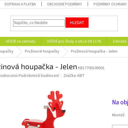
DOPRAVA A PLATBA
OBCHODNÍ PODMÍNKY
PODMÍNKY OCHRANY 
HLEDAT
Hřiště na zahradu
Hřiště pro školy a obce EN 1176
Zahrada
oupačky
Pružinové houpačky
Pružinová houpačka - Jelen
inová houpačka - Jelen
KB17700100001
ěrné
hodnoceno
Podrobnosti hodnocení
Značka:
KBT
ocení
20 
uktu
Na ob
diček.
Montáž