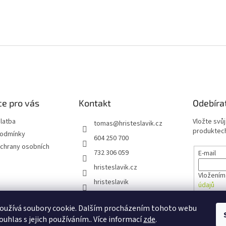
e pro vás
Kontakt
Odebíra
latba
Vložte svů
tomas
@
hristeslavik.cz
produktech
podmínky
604 250 700
chrany osobních
732 306 059
E-mail
hristeslavik.cz
Vložením
hristeslavik
údajů
oužívá soubory cookie. Dalším procházením tohoto webu
PŘIHL
ouhlas s jejich používáním.. Více informací
zde
.