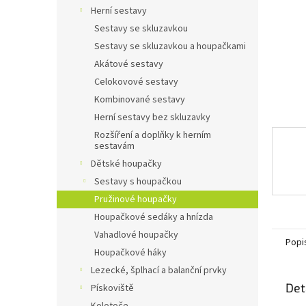
n
Herní sestavy
e
Sestavy se skluzavkou
l
Sestavy se skluzavkou a houpačkami
Akátové sestavy
Celokovové sestavy
Kombinované sestavy
Herní sestavy bez skluzavky
Rozšíření a doplňky k herním
sestavám
Dětské houpačky
Sestavy s houpačkou
Pružinové houpačky
Houpačkové sedáky a hnízda
Vahadlové houpačky
Popi
Houpačkové háky
Lezecké, šplhací a balanční prvky
Det
Pískoviště