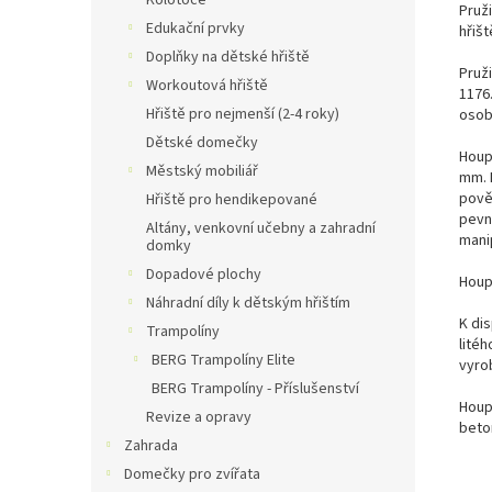
Kolotoče
Pruž
Edukační prvky
hřišt
Doplňky na dětské hřiště
Pruž
Workoutová hřiště
1176
Hřiště pro nejmenší (2-4 roky)
osob
Dětské domečky
Houp
Městský mobiliář
mm. 
pově
Hřiště pro hendikepované
pevn
Altány, venkovní učebny a zahradní
mani
domky
Dopadové plochy
Houp
Náhradní díly k dětským hřištím
K di
Trampolíny
lité
BERG Trampolíny Elite
vyro
BERG Trampolíny - Příslušenství
Houp
Revize a opravy
beto
Zahrada
Domečky pro zvířata