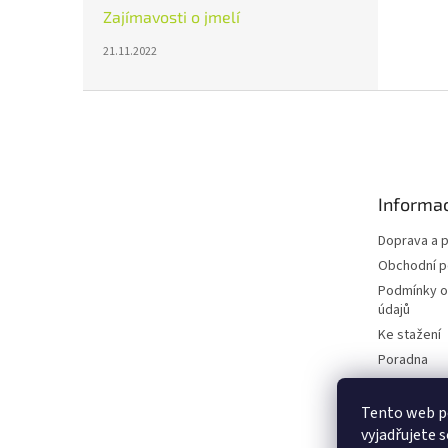
Zajímavosti o jmelí
21.11.2022
Z
á
p
a
t
Informac
í
Doprava a p
Obchodní 
Podmínky o
údajů
Ke stažení
Poradna
Blog
Tento web p
vyjadřujete s