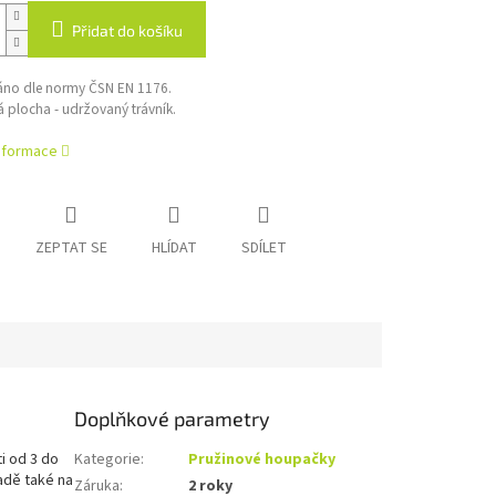
Přidat do košíku
váno dle normy ČSN EN 1176.
plocha - udržovaný trávník.
informace
ZEPTAT SE
HLÍDAT
SDÍLET
Doplňkové parametry
i od 3 do
Kategorie
:
Pružinové houpačky
adě také na
Záruka
:
2 roky