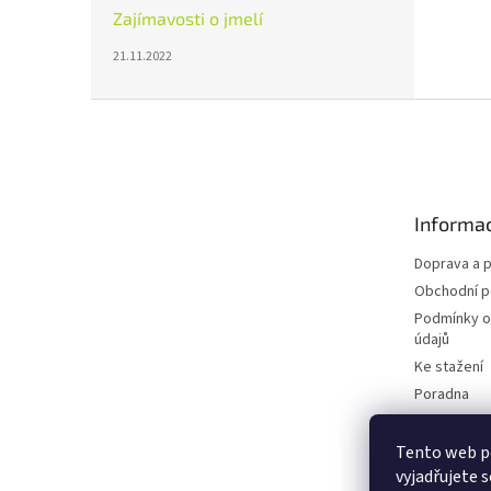
Zajímavosti o jmelí
21.11.2022
Z
á
p
a
t
Informac
í
Doprava a p
Obchodní 
Podmínky o
údajů
Ke stažení
Poradna
Blog
Tento web p
vyjadřujete s