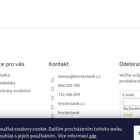
e pro vás
Kontakt
Odebíra
latba
Vložte svů
tomas
@
hristeslavik.cz
produktech
podmínky
604 250 700
chrany osobních
732 306 059
E-mail
hristeslavik.cz
Vložením
hristeslavik
údajů
oužívá soubory cookie. Dalším procházením tohoto webu
PŘIHL
ouhlas s jejich používáním.. Více informací
zde
.