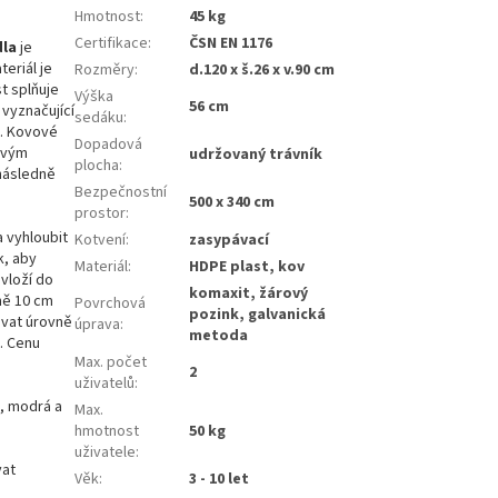
Hmotnost
:
45 kg
Certifikace
:
ČSN EN 1176
dla
je
eriál je
Rozměry
:
d.120 x š.26 x v.90 cm
t splňuje
Výška
56 cm
 vyznačující
sedáku
:
t. Kovové
Dopadová
rovým
udržovaný trávník
plocha
:
následně
Bezpečnostní
500 x 340 cm
prostor
:
 vyhloubit
Kotvení
:
zasypávací
k, aby
Materiál
:
HDPE plast, kov
vloží do
komaxit, žárový
ně 10 cm
Povrchová
pozink, galvanická
ovat úrovně
úprava
:
metoda
. Cenu
Max. počet
2
uživatelů
:
á, modrá a
Max.
hmotnost
50 kg
uživatele
:
vat
Věk
:
3 - 10 let