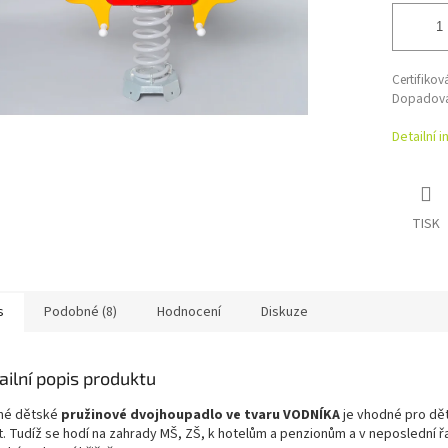
Certifiko
Dopadová 
Detailní 
TISK
s
Podobné (8)
Hodnocení
Diskuze
ailní popis produktu
né dětské
pružinové dvojhoupadlo ve tvaru VODNÍKA
je vhodné pro dět
et. Tudíž se hodí na zahrady MŠ, ZŠ, k hotelům a penzionům a v neposlední ř