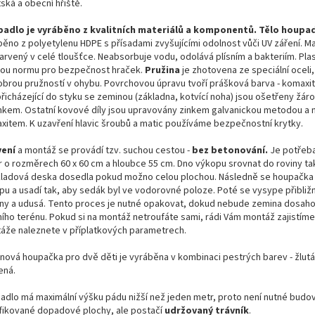
ská a obecní hřiště.
adlo je vyráběno z kvalitních materiálů a komponentů. Tělo houpa
ěno z polyetylenu HDPE s přísadami zvyšujícími odolnost vůči UV záření. Mat
arvený v celé tloušťce. Neabsorbuje vodu, odolává plísním a bakteriím. Plas
nou normu pro bezpečnost hraček.
Pružina
je zhotovena ze speciální oceli,
obrou pružností v ohybu. Povrchovou úpravu tvoří prášková barva - komaxi
přicházející do styku se zeminou (základna, kotvící noha) jsou ošetřeny žá
nkem. Ostatní kovové díly jsou upravovány zinkem galvanickou metodou a 
xitem. K uzavření hlavic šroubů a matic používáme bezpečnostní krytky.
ení
a montáž se provádí tzv. suchou cestou -
bez betonování.
Je potřeba
r o rozměrech 60 x 60 cm a hloubce 55 cm. Dno výkopu srovnat do roviny ta
ladová deska dosedla pokud možno celou plochou. Následně se houpačka 
pu a usadí tak, aby sedák byl ve vodorovné poloze. Poté se vysype přibliž
ny a udusá. Tento proces je nutné opakovat, dokud nebude zemina dosah
ního terénu. Pokud si na montáž netroufáte sami, rádi Vám montáž zajistíme
áže naleznete v příplatkových parametrech.
inová houpačka pro dvě děti je vyráběna v kombinaci pestrých barev - žlut
ená.
adlo má maximální výšku pádu nižší než jeden metr, proto není nutné budo
ifikované dopadové plochy, ale postačí
udržovaný trávník
.