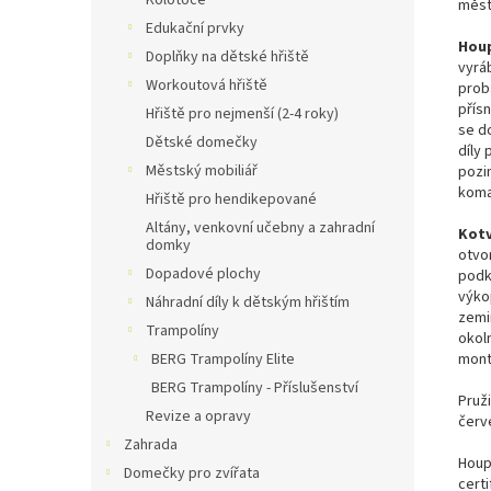
Kolotoče
měst
Edukační prvky
Houp
Doplňky na dětské hřiště
vyráb
Workoutová hřiště
prob
přís
Hřiště pro nejmenší (2-4 roky)
se d
Dětské domečky
díly 
Městský mobiliář
pozi
koma
Hřiště pro hendikepované
Altány, venkovní učebny a zahradní
Kotv
domky
otvo
Dopadové plochy
podk
výko
Náhradní díly k dětským hřištím
zemi
Trampolíny
okol
BERG Trampolíny Elite
mont
BERG Trampolíny - Příslušenství
Pruž
Revize a opravy
červ
Zahrada
Houp
Domečky pro zvířata
cert