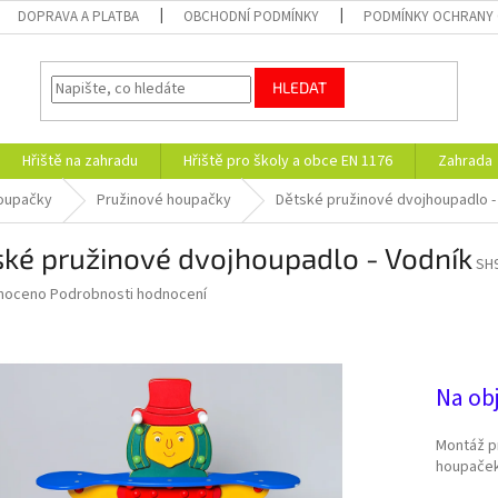
DOPRAVA A PLATBA
OBCHODNÍ PODMÍNKY
PODMÍNKY OCHRANY 
HLEDAT
Hřiště na zahradu
Hřiště pro školy a obce EN 1176
Zahrada
oupačky
Pružinové houpačky
Dětské pružinové dvojhoupadlo -
ké pružinové dvojhoupadlo - Vodník
SH
né
noceno
Podrobnosti hodnocení
ní
30 
u
Na ob
ek.
Montáž p
houpače