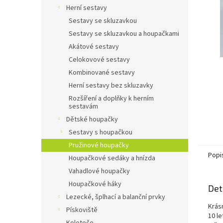
n
Herní sestavy
e
Sestavy se skluzavkou
l
Sestavy se skluzavkou a houpačkami
Akátové sestavy
Celokovové sestavy
Kombinované sestavy
Herní sestavy bez skluzavky
Rozšíření a doplňky k herním
sestavám
Dětské houpačky
Sestavy s houpačkou
Pružinové houpačky
Popi
Houpačkové sedáky a hnízda
Vahadlové houpačky
Houpačkové háky
Det
Lezecké, šplhací a balanční prvky
Krás
Pískoviště
10 l