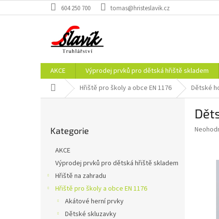
Přejít
604 250 700
tomas@hristeslavik.cz
na
obsah
AKCE
Výprodej prvků pro dětská hřiště skladem
Domů
Hřiště pro školy a obce EN 1176
Dětské h
P
Děts
o
Přeskočit
s
Průměr
Neohod
Kategorie
kategorie
t
hodnoce
r
produkt
AKCE
a
je
Výprodej prvků pro dětská hřiště skladem
0,0
n
z
Hřiště na zahradu
n
5
í
Hřiště pro školy a obce EN 1176
hvězdič
p
Akátové herní prvky
a
Dětské skluzavky