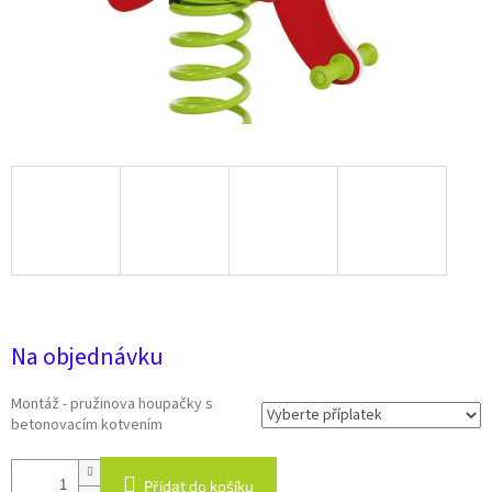
17 796 Kč
Na objednávku
Montáž - pružinova houpačky s
betonovacím kotvením
Přidat do košíku