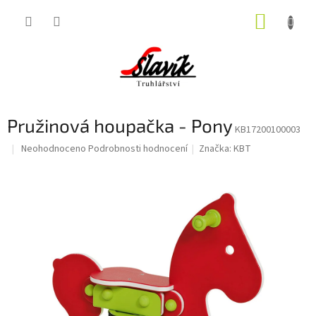
Přejít
NÁKUP
na
obsah
KOŠÍK
Pružinová houpačka - Pony
KB17200100003
Průměrné
Neohodnoceno
Podrobnosti hodnocení
Značka:
KBT
hodnocení
produktu
je
0,0
z
5
hvězdiček.