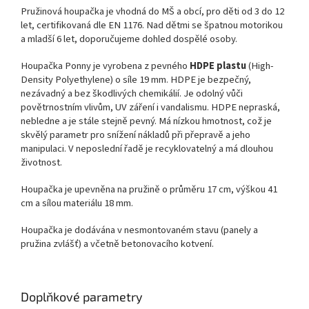
Pružinová houpačka je vhodná do MŠ a obcí, pro děti
od 3
do 1
2
let, certifikovaná dle EN 1176.
Nad dětmi se špatnou motorikou
a mladší 6 let, doporučujeme dohled dospělé osoby.
Houpačka Ponny je vyrobena z pevného
HDPE plastu
(High-
Density Polyethylene) o síle 19 mm. HDPE je bezpečný,
nezávadný a bez škodlivých chemikálií. Je odolný vůči
povětrnostním vlivům, UV záření i vandalismu. HDPE nepraská,
nebledne a je stále stejně pevný. Má nízkou hmotnost, což je
skvělý parametr pro snížení nákladů při přepravě a jeho
manipulaci. V neposlední řadě je recyklovatelný a má dlouhou
životnost.
Houpačka je upevněna na pružině o průměru 17 cm, výškou 41
cm a sílou materiálu 18 mm.
Houpačka je dodávána v nesmontovaném stavu (panely a
pružina zvlášť) a včetně betonovacího kotvení.
Doplňkové parametry