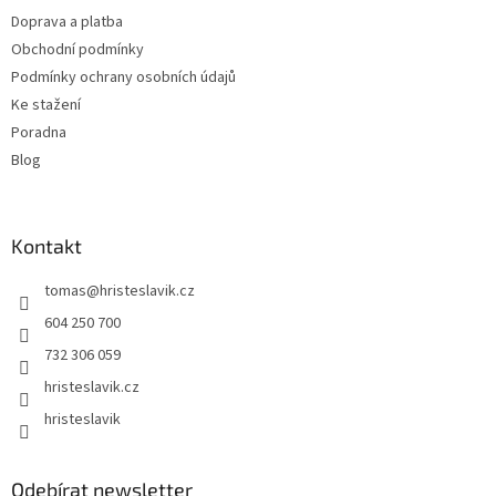
t
Doprava a platba
í
Obchodní podmínky
Podmínky ochrany osobních údajů
Ke stažení
Poradna
Blog
Kontakt
tomas
@
hristeslavik.cz
604 250 700
732 306 059
hristeslavik.cz
hristeslavik
Odebírat newsletter