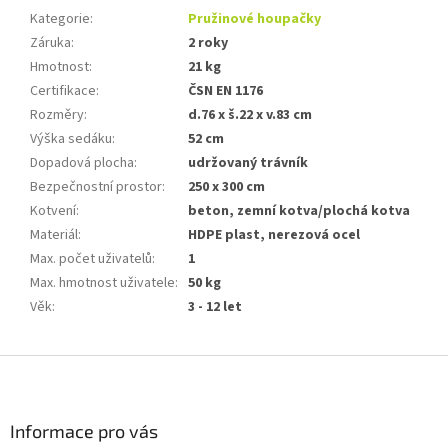
Kategorie
:
Pružinové houpačky
Záruka
:
2 roky
Hmotnost
:
21 kg
Certifikace
:
ČSN EN 1176
Rozměry
:
d.76 x š.22 x v.83 cm
Výška sedáku
:
52 cm
Dopadová plocha
:
udržovaný trávník
Bezpečnostní prostor
:
250 x 300 cm
Kotvení
:
beton, zemní kotva/plochá kotva
Materiál
:
HDPE plast, nerezová ocel
Max. počet uživatelů
:
1
Max. hmotnost uživatele
:
50 kg
Věk
:
3 - 12 let
Z
á
p
a
Informace pro vás