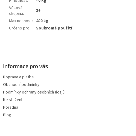
Hmotnost
:
40 kg
Věková
3+
skupina
:
Max nosnost
:
400 kg
Určeno pro
:
Soukromé použití
Z
á
p
a
Informace pro vás
t
Doprava a platba
í
Obchodní podmínky
Podmínky ochrany osobních údajů
Ke stažení
Poradna
Blog