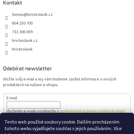
Kontakt
tomas
@
hristeslavik.cz
604 250 700
732 306 059
hristeslavik.cz
hristeslavik
Odebírat newsletter
Vložte svůj e-mail a my vám budeme zasílat informace o nových
produktech na našem e-shopu.
E-mail
Vložením e-mailu souhlasíte s
podmínkami ochrany osobních údajů
Tento web používá soubory cookie. Dalším procházením
PŘIHLÁSIT SE
tohoto webu vyjadřujete souhlas s jejich používáním.. Více