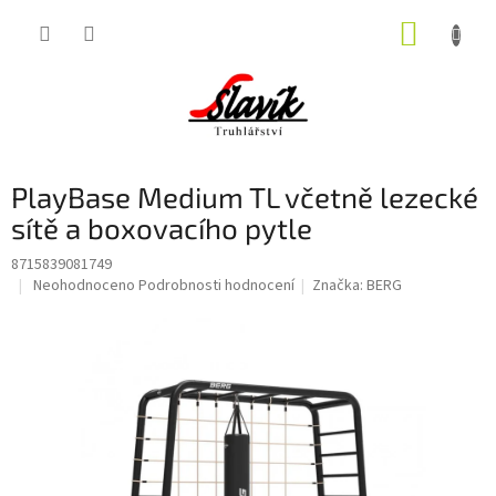
Přejít
NÁKUP
na
obsah
KOŠÍK
PlayBase Medium TL včetně lezecké
sítě a boxovacího pytle
8715839081749
Průměrné
Neohodnoceno
Podrobnosti hodnocení
Značka:
BERG
hodnocení
produktu
je
0,0
z
5
hvězdiček.