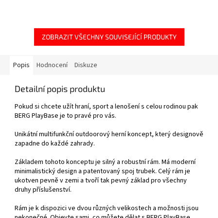
ZOBRAZIT VŠECHNY SOUVISEJÍCÍ PRODUKTY
Popis
Hodnocení
Diskuze
Detailní popis produktu
Pokud si chcete užít hraní, sport a lenošení s celou rodinou pak
BERG PlayBase je to pravé pro vás.
Unikátní multifunkční outdoorový herní koncept, který designově
zapadne do každé zahrady.
Základem tohoto konceptu je silný a robustní rám. Má moderní
minimalistický design a patentovaný spoj trubek. Celý rám je
ukotven pevně v zemi a tvoří tak pevný základ pro všechny
druhy příslušenství.
Rám je k dispozici ve dvou různých velikostech a možnosti jsou
nekonečné. Objevte sami, co můžete dělat s BERG PlayBase.