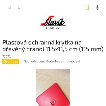
Přejít
NÁKUP
na
obsah
KOŠÍK
Plastová ochranná krytka na
dřevěný hranol 11,5×11,5 cm (115 mm)
71072
Průměrné
Neohodnoceno
Podrobnosti hodnocení
Výprodej
hodnocení
produktu
je
0,0
z
5
hvězdiček.