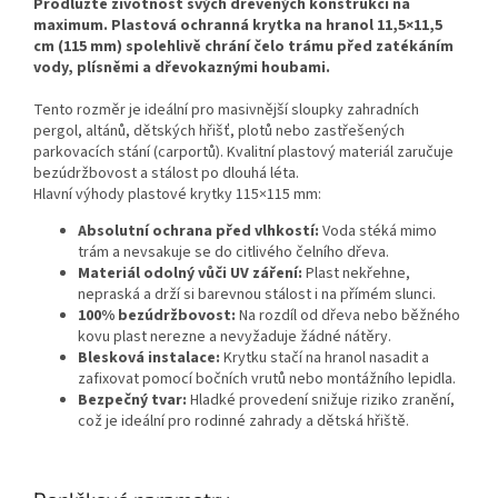
Prodlužte životnost svých dřevěných konstrukcí na
maximum. Plastová ochranná krytka na hranol 11,5×11,5
cm (115 mm) spolehlivě chrání čelo trámu před zatékáním
vody, plísněmi a dřevokaznými houbami.
Tento rozměr je ideální pro masivnější sloupky zahradních
pergol, altánů, dětských hřišť, plotů nebo zastřešených
parkovacích stání (carportů). Kvalitní plastový materiál zaručuje
bezúdržbovost a stálost po dlouhá léta.
Hlavní výhody plastové krytky 115×115 mm:
Absolutní ochrana před vlhkostí:
Voda stéká mimo
trám a nevsakuje se do citlivého čelního dřeva.
Materiál odolný vůči UV záření:
Plast nekřehne,
nepraská a drží si barevnou stálost i na přímém slunci.
100% bezúdržbovost:
Na rozdíl od dřeva nebo běžného
kovu plast nerezne a nevyžaduje žádné nátěry.
Blesková instalace:
Krytku stačí na hranol nasadit a
zafixovat pomocí bočních vrutů nebo montážního lepidla.
Bezpečný tvar:
Hladké provedení snižuje riziko zranění,
což je ideální pro rodinné zahrady a dětská hřiště.