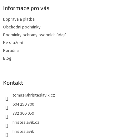
p
a
Informace pro vás
t
Doprava a platba
í
Obchodní podmínky
Podmínky ochrany osobních údajů
Ke stažení
Poradna
Blog
Kontakt
tomas
@
hristeslavik.cz
604 250 700
732 306 059
hristeslavik.cz
hristeslavik