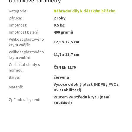
Doplňkové parametry
Kategorie
:
Náhradní díly k dětským hřištím
Záruka
:
2 roky
Hmotnost
:
0.5 kg
Hmotnost balení
:
400 gramů
Velikost plastového
12,5 x 12,5 cm
krytu vnější
:
Velikost plastového
11,7 x 11,7 cm
krytu vnitřní
:
Certifikát shody s
ČSN EN 1176
normou
:
Barva
:
červená
Vysoce odolný plast (HDPE / PVC s
Materál
:
UV stabilizací)
vrutem ve středu krytu (není
Způsob uchycení
:
součástí)
Z
á