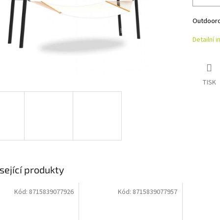
Outdoorov
Detailní 
TISK
sející produkty
Kód:
8715839077926
Kód:
8715839077957