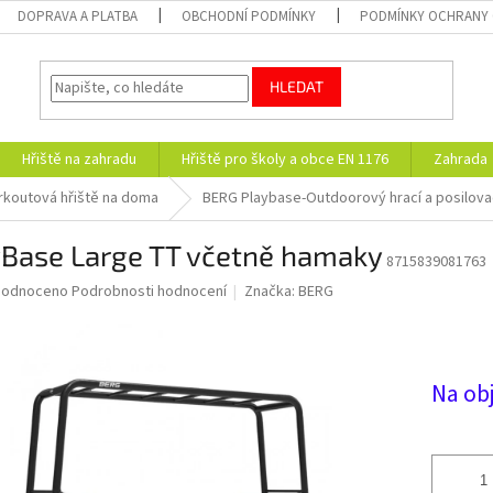
DOPRAVA A PLATBA
OBCHODNÍ PODMÍNKY
PODMÍNKY OCHRANY 
HLEDAT
Hřiště na zahradu
Hřiště pro školy a obce EN 1176
Zahrada
koutová hřiště na doma
BERG Playbase-Outdoorový hrací a posilova
yBase Large TT včetně hamaky
8715839081763
ěrné
hodnoceno
Podrobnosti hodnocení
Značka:
BERG
ocení
uktu
Na ob
diček.