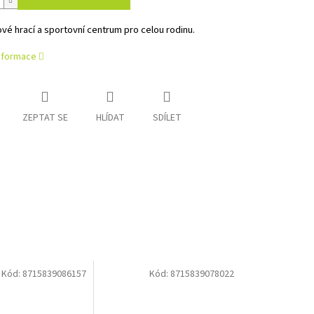
é hrací a sportovní centrum pro celou rodinu.
informace
ZEPTAT SE
HLÍDAT
SDÍLET
Kód:
8715839086157
Kód:
8715839078022