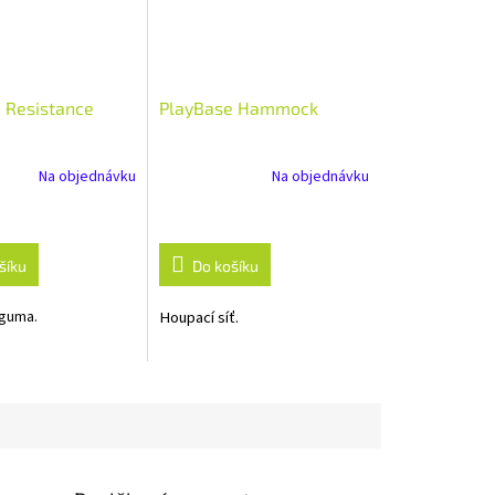
 Resistance
PlayBase Hammock
Na objednávku
Na objednávku
šíku
Do košíku
 guma.
Houpací síť.