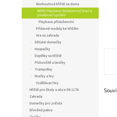
n
Workoutová hřiště na doma
e
BERG Playbase-Outdoorový hrací a
l
posilovací systém
Playbase příslušenství
Přídavné moduly ke hřištím
Hra na zahradu
Dětské domečky
Houpačky
Doplňky na hřiště
Pískoviště a lavičky
Trampolíny
Hračky a hry
Vzdělávací hry
Souvi
Hřiště pro školy a obce EN 1176
Zahrada
Domečky pro zvířata
Dřevěná paliva