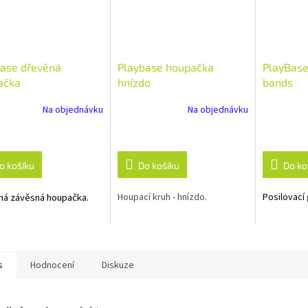
base dřevěná
Playbase houpačka
PlayBase
ačka
hnízdo
bands
Na objednávku
Na objednávku
o košíku
Do košíku
Do ko
ná závěsná houpačka.
Houpací kruh - hnízdo.
Posilovací
s
Hodnocení
Diskuze