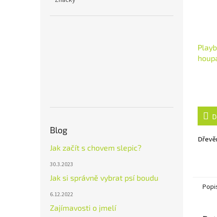
Značky
Play
houp
D
Blog
Dřevě
Jak začít s chovem slepic?
30.3.2023
Jak si správně vybrat psí boudu
Popi
6.12.2022
Zajímavosti o jmelí