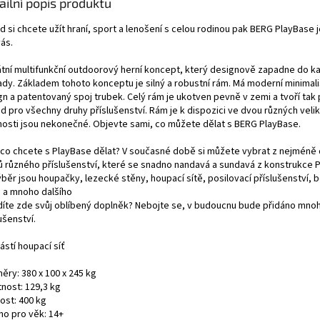
ailní popis produktu
 si chcete užít hraní, sport a lenošení s celou rodinou pak BERG PlayBase 
ás.
átní multifunkční outdoorový herní koncept, který designově zapadne do k
ady.
Základem tohoto konceptu je silný a robustní rám. Má moderní minimali
gn a patentovaný spoj trubek. Celý rám je ukotven pevně v zemi a tvoří tak
ad pro všechny druhy příslušenství.
Rám je k dispozici ve dvou různých veli
osti jsou nekonečné. Objevte sami, co můžete dělat s BERG PlayBase.
, co chcete s PlayBase dělat? V současné době si můžete vybrat z nejméně 
ů různého příslušenství, které se snadno nandavá a sundavá z konstrukce 
ýběr jsou houpačky, lezecké stěny, houpací sítě, posilovací příslušenství, 
e a mnoho dalšího
díte zde svůj oblíbený doplněk? Nebojte se, v budoucnu bude přidáno mnoh
ušenství.
ástí houpací síť
ěry: 380 x 100 x 245 kg
nost: 129,3 kg
ost: 400 kg
no pro věk: 14+