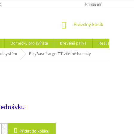
OSOBNÍCH ÚDAJŮ
KE STAŽENÍ
PORADNA
Přihlášení
BLOG
NÁKUPNÍ
Prázdný košík
KOŠÍK
Domečky pro zvířata
Dřevěná paliva
Realizace
Ko
cí systém
PlayBase Large TT včetně hamaky
jednávku
Přidat do košíku