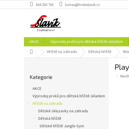
Přejít
604 250 700
tomas@hristeslavik.cz
na
obsah
AKCE
Výprodej prvků pro dětská hřiště skladem
Domů
Hřiště na zahradu
Dětská hřiště
Wor
P
Pla
o
Přeskočit
s
Prům
Neo
Kategorie
kategorie
t
hodn
r
prod
AKCE
a
je
Výprodej prvků pro dětská hřiště skladem
0,0
n
z
Hřiště na zahradu
n
5
í
Dětské skluzavky na zahradu
hvěz
p
Dětská hřiště
a
Dětské hřiště Jungle Gym