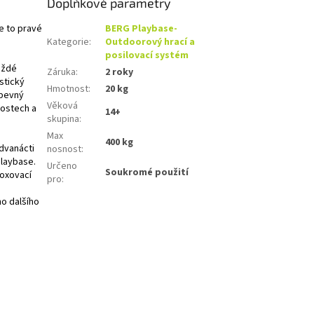
Doplňkové parametry
je to pravé
BERG Playbase-
Kategorie
:
Outdoorový hrací a
posilovací systém
aždé
Záruka
:
2 roky
stický
Hmotnost
:
20 kg
 pevný
Věková
kostech a
14+
skupina
:
Max
400 kg
dvanácti
nosnost
:
Playbase.
Určeno
Soukromé použití
boxovací
pro
:
o dalšího