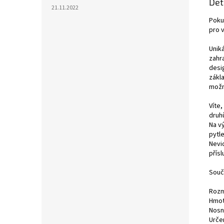
Det
21.11.2022
Pokud
pro v
Unik
zahr
desi
zákl
možn
Víte
druh
Na v
pytl
Nevi
přísl
Souč
Rozm
Hmot
Nosn
Urče