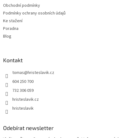
í
Obchodní podmínky
Podmínky ochrany osobních údajů
Ke stažení
Poradna
Blog
Kontakt
tomas
@
hristeslavik.cz
604 250 700
732 306 059
hristeslavik.cz
hristeslavik
Odebírat newsletter