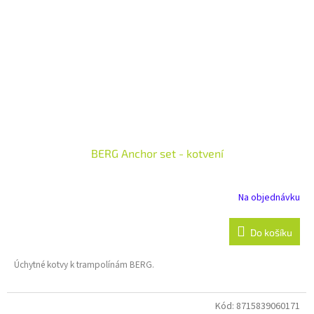
BERG Anchor set - kotvení
Na objednávku
Do košíku
Úchytné kotvy k trampolínám BERG.
Kód:
8715839060171