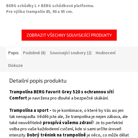
BERG schůdky L + BERG schůdková platforma.
Pro výšku trampolín 85, 90 a 95 cm.
ZOBRAZIT VŠECHNY SOUVISEJÍCÍ PRODUKTY
Popis
Podobné (8)
Související soubory (2)
Hodnocení
Diskuze
Detailní popis produktu
Trampolína BERG Favorit Grey 520 s ochrannou sítí
Comfort
je navržena pro dlouhé a bezpečné skákání.
Trampolína a sport -
to je kombinace, o které by Vás asi jen
tak nenapadla. Věděli jste ale, že trampolína je nejen zábava, ale
také neuvěřitelně
prospívá vašemu zdraví
? Je to perfektní
volba pro vaše každodenní cvičení, kde si sami určíte úroveň
intenzity.
Dobrý trénink na trampolíně
je něco, co může dělat