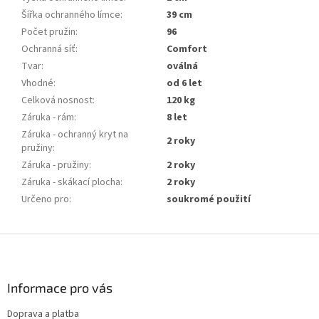
Šířka ochranného límce
:
39 cm
Počet pružin
:
96
Ochranná síť
:
Comfort
Tvar
:
oválná
Vhodné
:
od 6 let
Celková nosnost
:
120 kg
Záruka - rám
:
8 let
Záruka - ochranný kryt na
2 roky
pružiny
:
Záruka - pružiny
:
2 roky
Záruka - skákací plocha
:
2 roky
Určeno pro
:
soukromé použití
Z
á
p
a
Informace pro vás
t
Doprava a platba