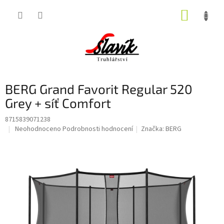
Přejít
NÁKUP
na
obsah
KOŠÍK
BERG Grand Favorit Regular 520
Grey + síť Comfort
8715839071238
Průměrné
Neohodnoceno
Podrobnosti hodnocení
Značka:
BERG
hodnocení
produktu
je
0,0
z
5
hvězdiček.