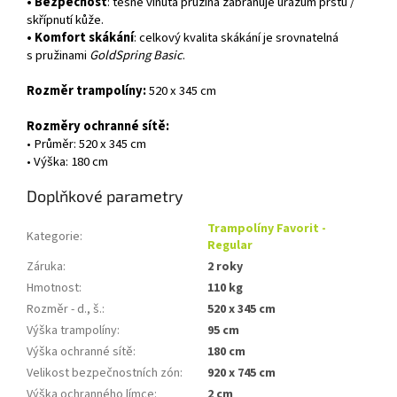
• Bezpečnost
: těsně vinutá pružina zabraňuje úrazům prstů /
skřípnutí kůže.
• Komfort skákání
: celkový kvalita skákání je srovnatelná
s pružinami
GoldSpring Basic
.
Rozměr trampolíny:
520 x 345 cm
Rozměry ochranné sítě:
• Průměr: 520 x 345 cm
• Výška: 180 cm
Doplňkové parametry
Trampolíny Favorit -
Kategorie
:
Regular
Záruka
:
2 roky
Hmotnost
:
110 kg
Rozměr - d., š.
:
520 x 345 cm
Výška trampolíny
:
95 cm
Výška ochranné sítě
:
180 cm
Velikost bezpečnostních zón
:
920 x 745 cm
Výška ochranného límce
:
2 cm