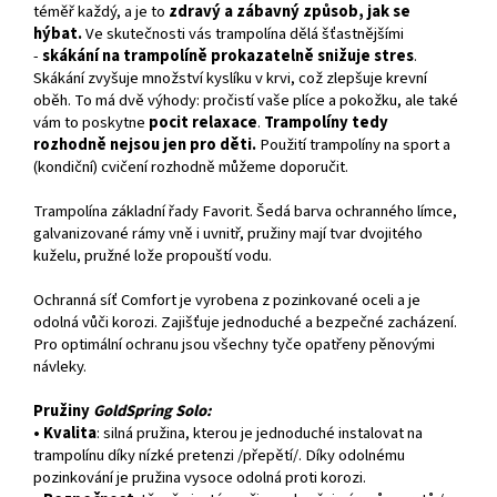
téměř každý, a je to
zdravý a zábavný způsob, jak se
hýbat.
Ve skutečnosti vás trampolína dělá šťastnějšími
-
skákání na trampolíně prokazatelně snižuje stres
.
Skákání zvyšuje množství kyslíku v krvi, což zlepšuje krevní
oběh. To má dvě výhody: pročistí vaše plíce a pokožku, ale také
vám to poskytne
pocit relaxace
.
Trampolíny tedy
rozhodně nejsou jen pro děti.
Použití trampolíny na sport a
(kondiční) cvičení rozhodně můžeme doporučit.
Trampolína základní řady Favorit. Šedá barva ochranného límce,
galvanizované rámy vně i uvnitř, pružiny mají tvar dvojitého
kuželu, pružné lože propouští vodu.
Ochranná síť Comfort je vyrobena z pozinkované oceli a je
odolná vůči korozi. Zajišťuje jednoduché a bezpečné zacházení.
Pro optimální ochranu jsou všechny tyče opatřeny pěnovými
návleky.
Pružiny
GoldSpring Solo:
• Kvalita
: silná pružina, kterou je jednoduché instalovat na
trampolínu díky nízké pretenzi /přepětí/. Díky odolnému
pozinkování je pružina vysoce odolná proti korozi.