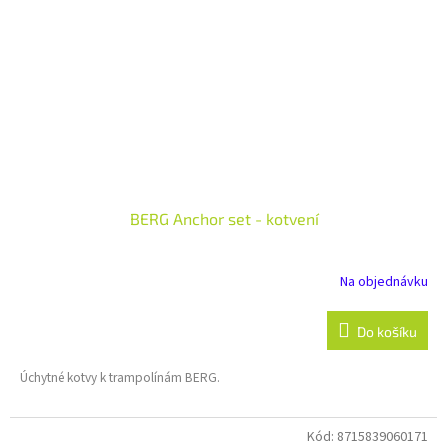
BERG Anchor set - kotvení
Na objednávku
Do košíku
Úchytné kotvy k trampolínám BERG.
Kód:
8715839060171