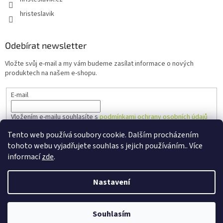
hristeslavik
Odebírat newsletter
Vložte svůj e-mail a my vám budeme zasílat informace o nových
produktech na našem e-shopu.
E-mail
Vložením e-mailu souhlasíte s
podmínkami ochrany osobních údajů
Tento web používá soubory cookie. Dalším procházením
PŘIHLÁSIT SE
tohoto webu vyjadřujete souhlas s jejich používáním.. Více
informací
zde
.
Nastavení
Vytvořil Shoptet
Souhlasím
Copyright 2026
Hřiště Slavík
. Všechna práva vyhrazena.