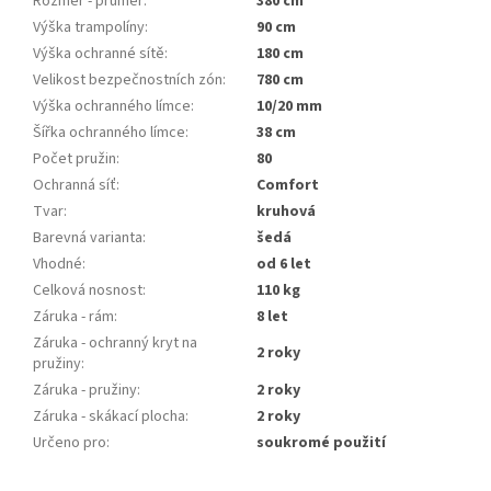
Rozměr - průměr
:
380 cm
Výška trampolíny
:
90 cm
Výška ochranné sítě
:
180 cm
Velikost bezpečnostních zón
:
780 cm
Výška ochranného límce
:
10/20 mm
Šířka ochranného límce
:
38 cm
Počet pružin
:
80
Ochranná síť
:
Comfort
Tvar
:
kruhová
Barevná varianta
:
šedá
Vhodné
:
od 6 let
Celková nosnost
:
110 kg
Záruka - rám
:
8 let
Záruka - ochranný kryt na
2 roky
pružiny
:
Záruka - pružiny
:
2 roky
Záruka - skákací plocha
:
2 roky
Určeno pro
:
soukromé použití