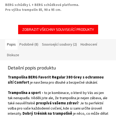
BERG schůdky L + BERG schůdková platforma.
Pro výšku trampolín 85, 90 a 95 cm.
ZOBRAZIT VŠECHNY SOUVISEJÍCÍ PRODUKTY
Popis
Podobné (8)
Související soubory (2)
Hodnocení
Diskuze
Detailní popis produktu
Trampolína BERG Favorit Regular 380 Grey s ochrannou
sítí Comfort
je navržena pro dlouhé a bezpečné skákání.
Trampolína a sport -
to je kombinace, o které by Vás asi jen
tak nenapadla. Věděli jste ale, že trampolína je nejen zábava, ale
také neuvěřitelně
prospívá vašemu zdraví
? Je to perfektní
volba pro vaše každodenní cvičení, kde si sami určíte úroveň
intenzity.
Dobrý trénink na trampolíně
je něco, co může dělat