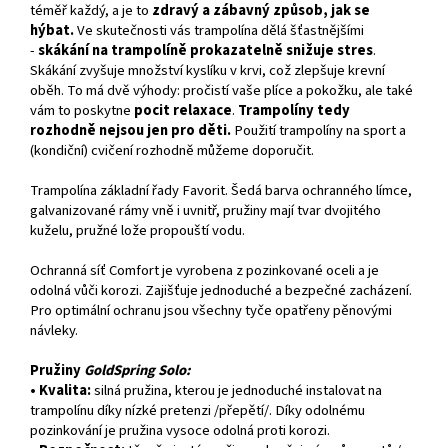
téměř každý, a je to
zdravý a zábavný způsob, jak se
hýbat.
Ve skutečnosti vás trampolína dělá šťastnějšími
-
skákání na trampolíně prokazatelně snižuje stres
.
Skákání zvyšuje množství kyslíku v krvi, což zlepšuje krevní
oběh. To má dvě výhody: pročistí vaše plíce a pokožku, ale také
vám to poskytne
pocit relaxace
.
Trampolíny tedy
rozhodně nejsou jen pro děti.
Použití trampolíny na sport a
(kondiční) cvičení rozhodně můžeme doporučit.
Trampolína základní řady Favorit. Šedá barva ochranného límce,
galvanizované rámy vně i uvnitř, pružiny mají tvar dvojitého
kuželu, pružné lože propouští vodu.
Ochranná síť Comfort je vyrobena z pozinkované oceli a je
odolná vůči korozi. Zajišťuje jednoduché a bezpečné zacházení.
Pro optimální ochranu jsou všechny tyče opatřeny pěnovými
návleky.
Pružiny
GoldSpring Solo:
• Kvalita:
silná pružina, kterou je jednoduché instalovat na
trampolínu díky nízké pretenzi /přepětí/. Díky odolnému
pozinkování je pružina vysoce odolná proti korozi.