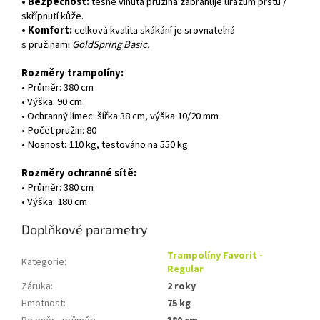
• Bezpečnost:
těsně vinutá pružina zabraňuje úrazům prstů /
skřípnutí kůže.
• Komfort:
celková kvalita skákání je srovnatelná
s pružinami
GoldSpring Basic.
Rozměry trampolíny:
• Průměr: 380 cm
• Výška: 90 cm
• Ochranný límec: šířka 38 cm, výška 10/20 mm
• Počet pružin: 80
• Nosnost: 110 kg, testováno na 550 kg
Rozměry ochranné sítě:
• Průměr: 380 cm
• Výška: 180 cm
Doplňkové parametry
Trampolíny Favorit -
Kategorie
:
Regular
Záruka
:
2 roky
Hmotnost
:
75 kg