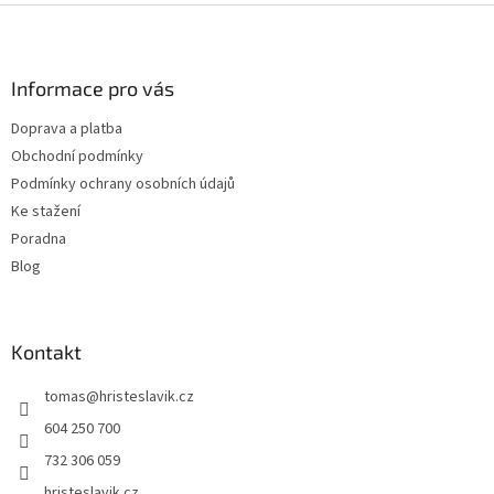
Z
á
p
a
Informace pro vás
t
Doprava a platba
í
Obchodní podmínky
Podmínky ochrany osobních údajů
Ke stažení
Poradna
Blog
Kontakt
tomas
@
hristeslavik.cz
604 250 700
732 306 059
hristeslavik.cz