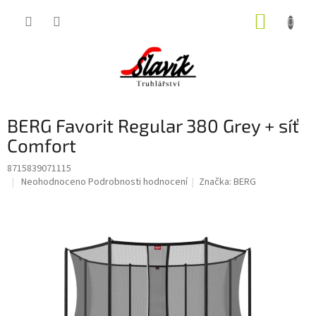
Přejít
NÁKUP
na
obsah
KOŠÍK
BERG Favorit Regular 380 Grey + síť
Comfort
8715839071115
Průměrné
Neohodnoceno
Podrobnosti hodnocení
Značka:
BERG
hodnocení
produktu
je
0,0
z
5
hvězdiček.