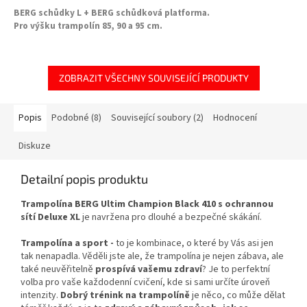
BERG schůdky L + BERG schůdková platforma.
Pro výšku trampolín 85, 90 a 95 cm.
ZOBRAZIT VŠECHNY SOUVISEJÍCÍ PRODUKTY
Popis
Podobné (8)
Související soubory (2)
Hodnocení
Diskuze
Detailní popis produktu
Trampolína BERG Ultim Champion Black 410 s ochrannou
sítí Deluxe XL
je navržena pro dlouhé a bezpečné skákání.
Trampolína a sport -
to je kombinace, o které by Vás asi jen
tak nenapadla. Věděli jste ale, že trampolína je nejen zábava, ale
také neuvěřitelně
prospívá vašemu zdraví
? Je to perfektní
volba pro vaše každodenní cvičení, kde si sami určíte úroveň
intenzity.
Dobrý trénink na trampolíně
je něco, co může dělat