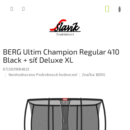
Přejít
NÁKUP
na
obsah
KOŠÍK
BERG Ultim Champion Regular 410
Black + síť Deluxe XL
8715839084825
Průměrné
Neohodnoceno
Podrobnosti hodnocení
Značka:
BERG
hodnocení
produktu
je
0,0
z
5
hvězdiček.