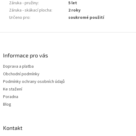
Záruka - pružiny
:
5 let
Záruka - skákací plocha
:
2 roky
Určeno pro
:
soukromé použití
Z
á
p
a
Informace pro vás
t
Doprava a platba
í
Obchodní podmínky
Podmínky ochrany osobních údajů
Ke stažení
Poradna
Blog
Kontakt