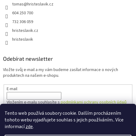
tomas
@
hristeslavik.cz
604 250 700
732 306 059
hristeslavik.cz
hristeslavik
Odebírat newsletter
Vložte svůj e-mail a my vám budeme zasílat informace o nových
produktech na našem e-shopu.
E-mail
Vložením e-mailu souhlasíte s
podmínkami ochrany osobních údajů
Tento web používá soubory cookie. Dalším procházením
PŘIHLÁSIT SE
tohoto webu vyjadřujete souhlas s jejich používáním.. Více
informací
zde
.