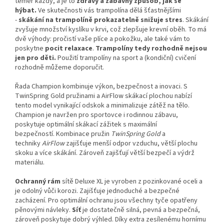
téměř každý, a je to
zdravý a zábavný způsob, jak se
hýbat.
Ve skutečnosti vás trampolína dělá šťastnějšími
-
skákání na trampolíně prokazatelně snižuje stres
. Skákání
zvyšuje množství kyslíku v krvi, což zlepšuje krevní oběh. To má
dvě výhody: pročistí vaše plíce a pokožku, ale také vám to
poskytne
pocit relaxace
.
Trampolíny tedy rozhodně nejsou
jen pro děti.
Použití trampolíny na sport a (kondiční) cvičení
rozhodně můžeme doporučit.
Řada Champion kombinuje výkon, bezpečnost a inovaci. S
TwinSpring Gold pružinami a AirFlow skákací plochou nabízí
tento model vynikající odskok a minimalizuje zátěž na tělo.
Champion je navržen pro sportovce i rodinnou zábavu,
poskytuje optimální skákací zážitek s maximální
bezpečností.
Kombinace pružin
TwinSpring Gold
a
techniky
AirFlow
zajišťuje menší odpor vzduchu, větší plochu
skoku a více skákání. Zároveň zajišťují větší bezpečí a výdrž
materiálu.
Ochranný rám
sítě Deluxe XL je vyroben z pozinkované oceli a
je odolný vůči korozi. Zajišťuje jednoduché a bezpečné
zacházení. Pro optimální ochranu jsou všechny tyče opatřeny
pěnovými návleky.
Síť
je dostatečně silná, pevná a bezpečná,
zároveň poskytuje dobrý výhled.
Díky extra zesílenému hornímu