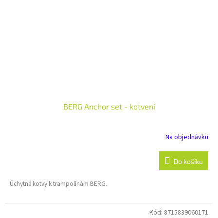
BERG Anchor set - kotvení
Na objednávku
Do košíku
Úchytné kotvy k trampolínám BERG.
Kód:
8715839060171