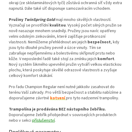
okraji (ze sklolaminátových tyčí) zůstává ochranná síť vždy extra
napnutá. Dále také síť disponuje samozavíracím vchodem.
Pružiny
TwinSpring Gold
mají mnoho skvělých vlastností.
Vyznačují se prvotřídní
kvalitou
. Vysoký počet silných pružin se
nově nasazuje mnohem snadněji. Pružiny jsou navíc opatřeny
velmi odolným zinkováním, které zajišťuje protikorozní
vlastnosti. Nemůžeme přehlédnout ani jejich
bezpečnost
, kdy
jsou tyto dlouhé pružiny pevně a úzce vinuty. Tím se
zabraňuje nepříjemnému a bolestivému skřípnutí prstu nebo
kůže. V neposlední řadě také stojí za zmínku jejich
komfort
.
Nový systém šikmého upevnění pružin vytváří velkou elastickou
plochu, která poskytuje skvělé odrazové vlastnosti a zvyšuje
celkový komfort skákání.
Pro řadu Champion Regular není nutné jakkoliv zasahovat do
terénu Vaší zahrady. Pro větší bezpečnost a stabilitu nabízíme a
doporučujeme závrtné
kotvení
pro tyto nadzemní trampolíny.
Trampolína je prodávána BEZ nástupního žebříku.
Doporučujeme žebřík přiobjednat v souvisejících produktech
nebo v sekci
příslušenství
.
Doplňkové parametry