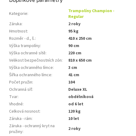
Trampolíny Champion -
Kategorie
:
Regular
Záruka
:
2 roky
Hmotnost
:
95 kg
Rozměr - d., š.
:
410 x 250 cm
Výška trampolíny
:
90 cm
Výška ochranné sítě
:
220 cm
Velikost bezpečnostních zón
:
810 x 650 cm
Výška ochranného límce
:
3 cm
Šířka ochranného límce
:
41 cm
Počet pružin
:
104
Ochranná síť
:
Deluxe XL
Tvar
:
obdélníková
Vhodné
:
od 6 let
Celková nosnost
:
120 kg
Záruka - rám
:
10 let
Záruka - ochranný kryt na
2 roky
pružiny
: