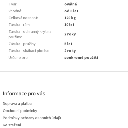
Tvar
:
oválná
Vhodné
:
od 6 let
Celková nosnost
:
120 kg
Záruka - rám
:
10 let
Záruka - ochranný kryt na
2 roky
pružiny
:
Záruka - pružiny
:
5 let
Záruka - skákací plocha
:
2 roky
Určeno pro
:
soukromé použití
Z
á
p
a
Informace pro vás
t
Doprava a platba
í
Obchodní podmínky
Podmínky ochrany osobních údajů
Ke stažení