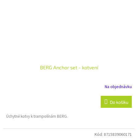
BERG Anchor set - kotvení
Na objednávku
Do košíku
Úchytné kotvy k trampolínám BERG.
Kód:
8715839060171