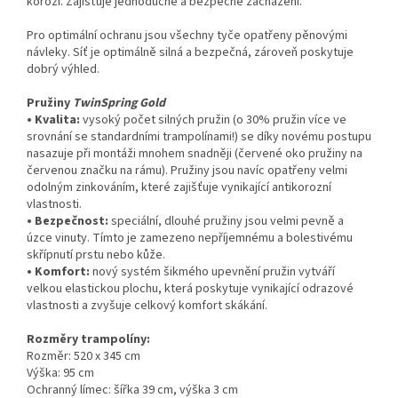
korozi. Zajišťuje jednoduché a bezpečné zacházení.
Pro optimální ochranu jsou všechny tyče opatřeny pěnovými
návleky. Síť je optimálně silná a bezpečná, zároveň poskytuje
dobrý výhled.
Pružiny
TwinSpring Gold
• Kvalita:
vysoký počet silných pružin (o 30% pružin více ve
srovnání se standardními trampolínami!) se díky novému postupu
nasazuje při montáži mnohem snadněji (červené oko pružiny na
červenou značku na rámu). Pružiny jsou navíc opatřeny velmi
odolným zinkováním, které zajišťuje vynikající antikorozní
vlastnosti.
• Bezpečnost:
speciální, dlouhé pružiny jsou velmi pevně a
úzce vinuty. Tímto je zamezeno nepříjemnému a bolestivému
skřípnutí prstu nebo kůže.
• Komfort:
nový systém šikmého upevnění pružin vytváří
velkou elastickou plochu, která poskytuje vynikající odrazové
vlastnosti a zvyšuje celkový komfort skákání.
Rozměry trampolíny:
Rozměr: 520 x 345 cm
Výška: 95 cm
Ochranný límec: šířka 39 cm, výška 3 cm