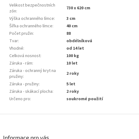
Velikost bezpečnostních
730 x 620 cm
zón
:
Výška ochranného límce
:
3 cm
Šířka ochranného límce
:
40 cm
Počet pružin
:
88
Tvar
:
obdélníková
Vhodné
:
od 14 let
Celková nosnost
:
100 kg
Záruka - rám
:
10 let
Záruka - ochranný kryt na
2 roky
pružiny
:
Záruka - pružiny
:
5 let
Záruka - skákací plocha
:
2 roky
Určeno pro
:
soukromé použití
Z
á
p
a
Informace pro vás