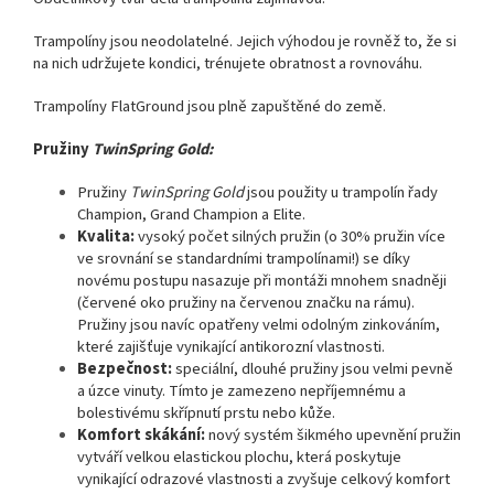
Trampolíny jsou neodolatelné. Jejich výhodou je rovněž to, že si
na nich udržujete kondici, trénujete obratnost a rovnováhu.
Trampolíny FlatGround jsou plně zapuštěné do země.
Pružiny
TwinSpring Gold:
Pružiny
TwinSpring Gold
jsou použity u trampolín řady
Champion, Grand Champion a Elite.
Kvalita:
vysoký počet silných pružin (o 30% pružin více
ve srovnání se standardními trampolínami!) se díky
novému postupu nasazuje při montáži mnohem snadněji
(červené oko pružiny na červenou značku na rámu).
Pružiny jsou navíc opatřeny velmi odolným zinkováním,
které zajišťuje vynikající antikorozní vlastnosti.
Bezpečnost:
speciální, dlouhé pružiny jsou velmi pevně
a úzce vinuty. Tímto je zamezeno nepříjemnému a
bolestivému skřípnutí prstu nebo kůže.
Komfort skákání:
nový systém šikmého upevnění pružin
vytváří velkou elastickou plochu, která poskytuje
vynikající odrazové vlastnosti a zvyšuje celkový komfort