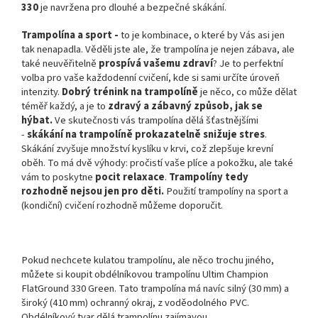
330
je navržena pro dlouhé a bezpečné skákání.
Trampolína a sport -
to je kombinace, o které by Vás asi jen
tak nenapadla. Věděli jste ale, že trampolína je nejen zábava, ale
také neuvěřitelně
prospívá vašemu zdraví
? Je to perfektní
volba pro vaše každodenní cvičení, kde si sami určíte úroveň
intenzity.
Dobrý trénink na trampolíně
je něco, co může dělat
téměř každý, a je to
zdravý a zábavný způsob, jak se
hýbat.
Ve skutečnosti vás trampolína dělá šťastnějšími
-
skákání na trampolíně prokazatelně snižuje stres
.
Skákání zvyšuje množství kyslíku v krvi, což zlepšuje krevní
oběh. To má dvě výhody: pročistí vaše plíce a pokožku, ale také
vám to poskytne
pocit relaxace
.
Trampolíny tedy
rozhodně nejsou jen pro děti.
Použití trampolíny na sport a
(kondiční) cvičení rozhodně můžeme doporučit.
Pokud nechcete kulatou trampolínu, ale něco trochu jiného, ​​
můžete si koupit obdélníkovou trampolínu
Ultim Champion
FlatGround 330 Green.
Tato trampolína má navíc silný (30 mm) a
široký (410 mm) ochranný okraj, z voděodolného PVC
.
Obdélníkový tvar dělá trampolínu zajímavou.