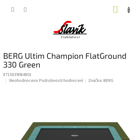
Přejít
NÁKUP
na
obsah
KOŠÍK
BERG Ultim Champion FlatGround
330 Green
8715839084801
Průměrné
Neohodnoceno
Podrobnosti hodnocení
Značka:
BERG
hodnocení
produktu
je
0,0
z
5
hvězdiček.