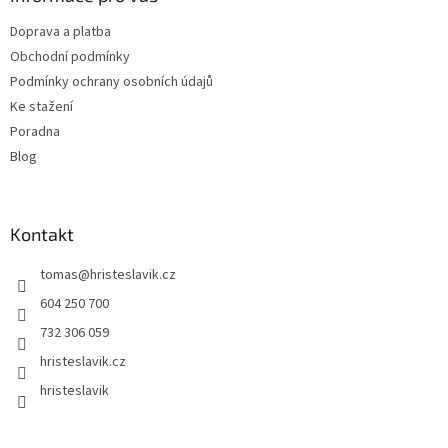
t
Doprava a platba
í
Obchodní podmínky
Podmínky ochrany osobních údajů
Ke stažení
Poradna
Blog
Kontakt
tomas
@
hristeslavik.cz
604 250 700
732 306 059
hristeslavik.cz
hristeslavik