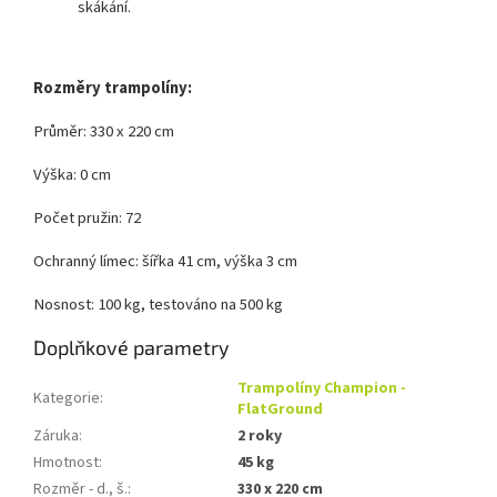
skákání.
Rozměry trampolíny:
Průměr: 330 x 220 cm
Výška: 0 cm
Počet pružin: 72
Ochranný límec: šířka 41 cm, výška 3 cm
Nosnost: 100 kg, testováno na 500 kg
Doplňkové parametry
Trampolíny Champion -
Kategorie
:
FlatGround
Záruka
:
2 roky
Hmotnost
:
45 kg
Rozměr - d., š.
:
330 x 220 cm