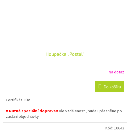
Houpačka „Postel“
Na dotaz
Do košíku
Certifikát TÜV
!! Nutná speciální doprava!!
Dle vzdálenosti, bude upřesněno po
zaslání objednávky
Kód:
10643