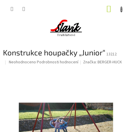
Přejít
NÁKUP
na
obsah
KOŠÍK
Konstrukce houpačky „Junior“
13212
Průměrné
Neohodnoceno
Podrobnosti hodnocení
Značka:
BERGER-HUCK
hodnocení
produktu
je
0,0
z
5
hvězdiček.