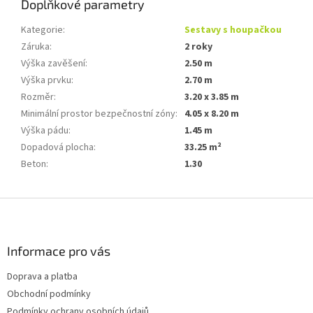
Doplňkové parametry
Kategorie
:
Sestavy s houpačkou
Záruka
:
2 roky
Výška zavěšení
:
2.50 m
Výška prvku
:
2.70 m
Rozměr
:
3.20 x 3.85 m
Minimální prostor bezpečnostní zóny
:
4.05 x 8.20 m
Výška pádu
:
1.45 m
Dopadová plocha
:
33.25 m²
Beton
:
1.30
Z
á
p
a
Informace pro vás
t
Doprava a platba
í
Obchodní podmínky
Podmínky ochrany osobních údajů