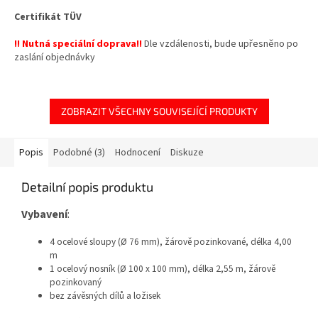
Certifikát TÜV
!! Nutná speciální doprava!!
Dle vzdálenosti, bude upřesněno po
zaslání objednávky
ZOBRAZIT VŠECHNY SOUVISEJÍCÍ PRODUKTY
Popis
Podobné (3)
Hodnocení
Diskuze
Detailní popis produktu
Vybavení
:
4 ocelové sloupy (Ø 76 mm), žárově pozinkované, délka 4,00
m
1 ocelový nosník (Ø 100 x 100 mm), délka 2,55 m, žárově
pozinkovaný
bez závěsných dílů a ložisek