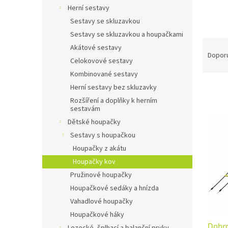
n
Herní sestavy
e
Sestavy se skluzavkou
l
Sestavy se skluzavkou a houpačkami
Ř
Akátové sestavy
a
Dopor
Celokovové sestavy
z
Kombinované sestavy
e
n
Herní sestavy bez skluzavky
í
Rozšíření a doplňky k herním
sestavám
p
V
r
Dětské houpačky
ý
o
Sestavy s houpačkou
p
d
i
Houpačky z akátu
u
s
Houpačky kov
k
p
Pružinové houpačky
t
r
ů
Houpačkové sedáky a hnízda
o
Vahadlové houpačky
d
Houpačkové háky
u
Dobro
k