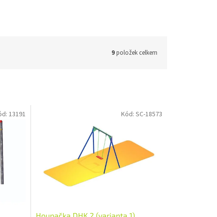
9
položek celkem
ód:
13191
Kód:
SC-18573
Houpačka DHK 2 (varianta 1)