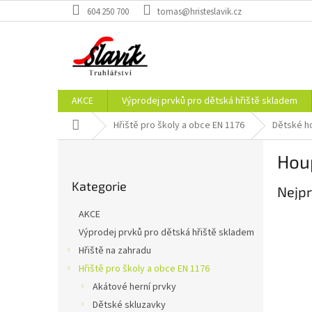
Přejít
604 250 700
tomas@hristeslavik.cz
na
obsah
AKCE
Výprodej prvků pro dětská hřiště skladem
Domů
Hřiště pro školy a obce EN 1176
Dětské h
P
Hou
o
Přeskočit
s
Kategorie
kategorie
Nejpr
t
r
AKCE
a
Výprodej prvků pro dětská hřiště skladem
n
Hřiště na zahradu
n
í
Hřiště pro školy a obce EN 1176
p
Akátové herní prvky
a
Dětské skluzavky