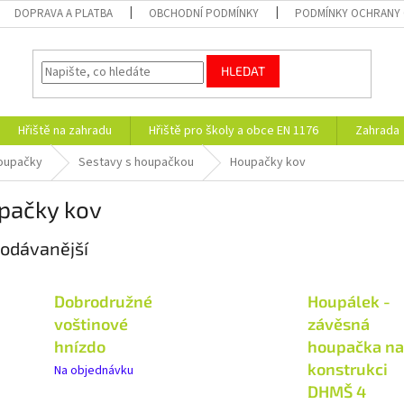
DOPRAVA A PLATBA
OBCHODNÍ PODMÍNKY
PODMÍNKY OCHRANY 
HLEDAT
Hřiště na zahradu
Hřiště pro školy a obce EN 1176
Zahrada
oupačky
Sestavy s houpačkou
Houpačky kov
pačky kov
odávanější
Dobrodružné
Houpálek -
voštinové
závěsná
hnízdo
houpačka na
konstrukci
Na objednávku
DHMŠ 4