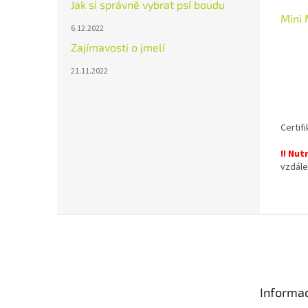
Jak si správně vybrat psí boudu
Mini
6.12.2022
Zajímavosti o jmelí
21.11.2022
Certif
!! Nut
vzdále
objed
Bez zá
Z
á
p
a
t
Informac
í