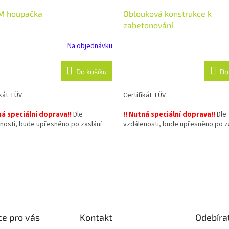
 M houpačka
Oblouková konstrukce k
zabetonování
Na objednávku
Do košíku
Do
ikát TÜV
Certifikát TÜV
ná speciální doprava!!
Dle
!! Nutná speciální doprava!!
Dle
nosti, bude upřesněno po zaslání
vzdálenosti, bude upřesněno po z
návky
objednávky
O
věsných dílů a ložisek
v
l
á
d
a
c
í
e pro vás
Kontakt
Odebíra
p