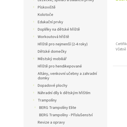
Lezecké, šplhací a balanční prvky
t
Pískoviště
ů
Kolotoče
Edukační prvky
Doplňky na dětské hřiště
Workoutová hřiště
Certif
Hřiště pro nejmenší (2-4 roky)
Včetně
Dětské domečky
Městský mobiliář
Hřiště pro hendikepované
Altány, venkovní učebny a zahradní
domky
Dopadové plochy
Náhradní díly k dětským hřištím
Trampolíny
BERG Trampolíny Elite
BERG Trampolíny - Příslušenství
Revize a opravy