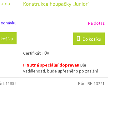
ka na
Konstrukce houpačky „Junior“
jednávku
Na dotaz
 košíku
Do košíku
.
Certifikát TÜV
!! Nutná speciální doprava!!
Dle
vzdálenosti, bude upřesněno po zaslání
objednávky
ód:
11954
Kód:
BH-13221