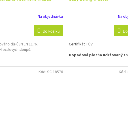
Na objednávku
Na ob
Do košíku
Do
ikováno dle ČSN EN 1176.
Certifikát TÜV
 4 ocelových sloupů.
Dopadová plocha udržovaný tr
!! Nutná speciální doprava!!
Dle
vzdálenosti, bude upřesněno po z
Kód:
SC-18576
Kód:
objednávky