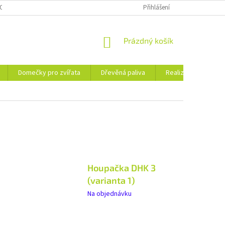
OSOBNÍCH ÚDAJŮ
KE STAŽENÍ
PORADNA
Přihlášení
BLOG
NÁKUPNÍ
Prázdný košík
KOŠÍK
Domečky pro zvířata
Dřevěná paliva
Realizace
Ko
Houpačka DHK 3
(varianta 1)
Na objednávku