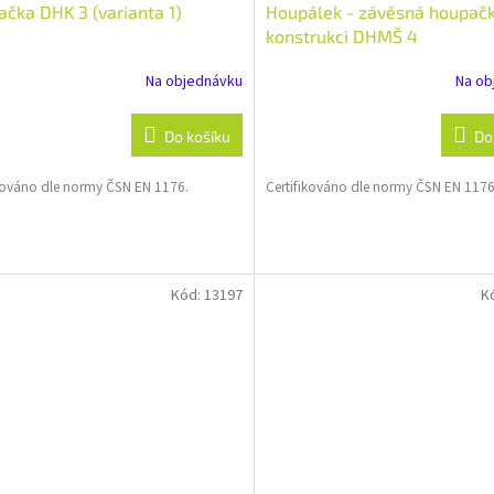
čka DHK 3 (varianta 1)
Houpálek - závěsná houpač
konstrukci DHMŠ 4
Na objednávku
Na ob
Do košíku
Do
ikováno dle normy ČSN EN 1176.
Certifikováno dle normy ČSN EN 1176
Kód:
13197
K