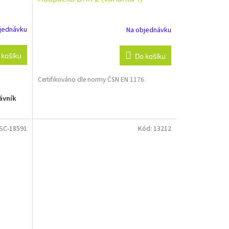
jednávku
Na objednávku
 košíku
Do košíku
Certifikováno dle normy ČSN EN 1176.
ávník
aslání
SC-18591
Kód:
13212