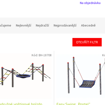
Na objednávku
učujeme
Nejlevnější
Nejdražší
Nejprodávanější
Abecedně
OTEVŘÍT FILTR
Kód:
BH-18708
K
družné voštinové hnízdo
Easy Swing „Postel“