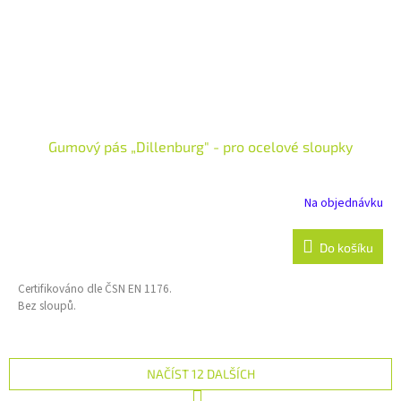
Gumový pás „Dillenburg" - pro ocelové sloupky
Na objednávku
Do košíku
Certifikováno dle ČSN EN 1176.
Bez sloupů.
NAČÍST 12 DALŠÍCH
S