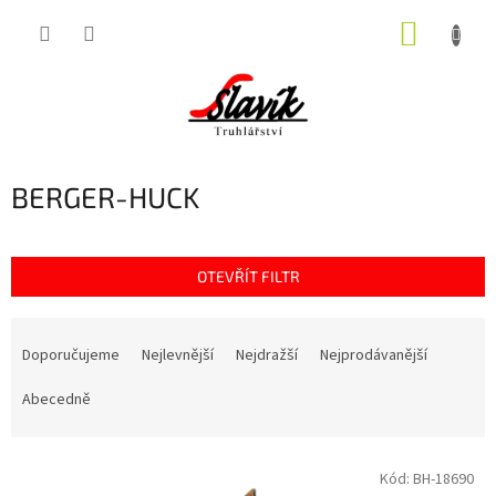
Přejít
NÁKUP
na
obsah
KOŠÍK
BERGER-HUCK
OTEVŘÍT FILTR
Ř
a
Doporučujeme
Nejlevnější
Nejdražší
Nejprodávanější
z
e
Abecedně
n
í
V
p
Kód:
BH-18690
ý