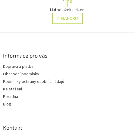
1
10
t
O
r
114
položek celkem
v
á
l
NAHORU
n
á
k
d
o
v
Z
a
á
c
á
n
í
p
í
p
a
Informace pro vás
r
t
v
Doprava a platba
í
k
Obchodní podmínky
y
v
Podmínky ochrany osobních údajů
ý
Ke stažení
p
Poradna
i
s
Blog
u
Kontakt