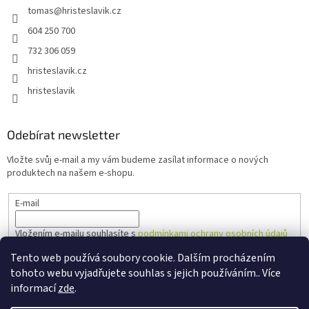
tomas
@
hristeslavik.cz
604 250 700
732 306 059
hristeslavik.cz
hristeslavik
Odebírat newsletter
Vložte svůj e-mail a my vám budeme zasílat informace o nových
produktech na našem e-shopu.
E-mail
Vložením e-mailu souhlasíte s
podmínkami ochrany osobních údajů
Tento web používá soubory cookie. Dalším procházením
PŘIHLÁSIT SE
tohoto webu vyjadřujete souhlas s jejich používáním.. Více
informací
zde
.