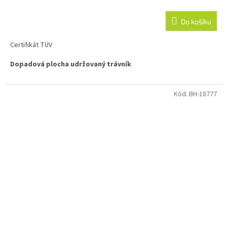
Do košíku
Certifikát TÜV
Dopadová plocha udržovaný trávník
!! Nutná speciální doprava!!
Dle vzdálenosti, bude upřesněno po
zaslání objednávky
Kód:
BH-18777