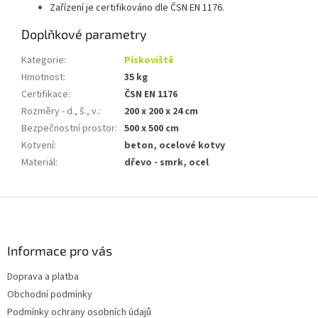
Zařízení je certifikováno dle ČSN EN 1176.
Doplňkové parametry
Kategorie
:
Pískoviště
Hmotnost
:
35 kg
Certifikace
:
ČSN EN 1176
Rozměry - d., š., v.
:
200 x 200 x 24 cm
Bezpečnostní prostor
:
500 x 500 cm
Kotvení
:
beton, ocelové kotvy
Materiál
:
dřevo - smrk, ocel
Z
á
p
a
Informace pro vás
t
Doprava a platba
í
Obchodní podmínky
Podmínky ochrany osobních údajů