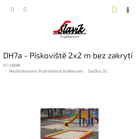
Přejít
NÁKUP
na
obsah
KOŠÍK
DH7a - Pískoviště 2x2 m bez zakrytí
SC-18648
Průměrné
Neohodnoceno
Podrobnosti hodnocení
Značka:
SC
hodnocení
produktu
je
0,0
z
5
hvězdiček.