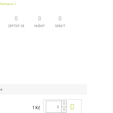
informace
ZEPTAT SE
HLÍDAT
SDÍLET
ze
Do košíku
1 Kč