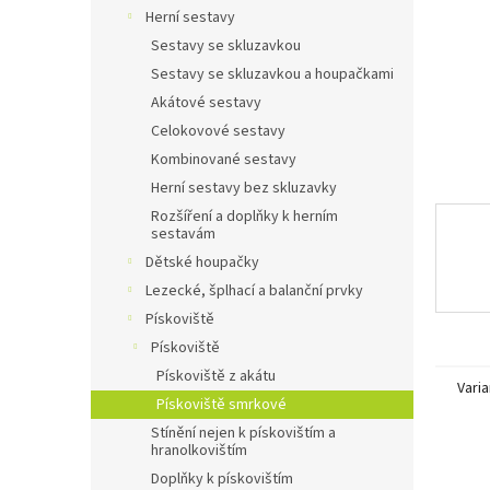
n
Herní sestavy
e
Sestavy se skluzavkou
l
Sestavy se skluzavkou a houpačkami
Akátové sestavy
Celokovové sestavy
Kombinované sestavy
Herní sestavy bez skluzavky
Rozšíření a doplňky k herním
sestavám
Dětské houpačky
Lezecké, šplhací a balanční prvky
Pískoviště
Pískoviště
Pískoviště z akátu
Varia
Pískoviště smrkové
Stínění nejen k pískovištím a
hranolkovištím
Doplňky k pískovištím