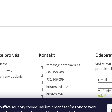
e pro vás
Kontakt
Odebíra
latba
Vložte svů
tomas
@
hristeslavik.cz
produktech
podmínky
604 250 700
chrany osobních
732 306 059
E-mail
hristeslavik.cz
Vložením
hristeslavik
údajů
oužívá soubory cookie. Dalším procházením tohoto webu
PŘIHL