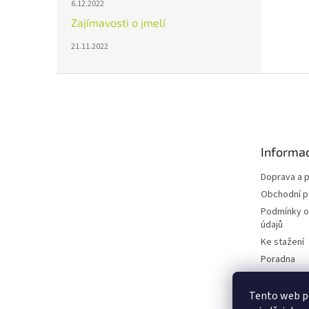
6.12.2022
Zajímavosti o jmelí
21.11.2022
Z
á
p
a
t
Informac
í
Doprava a p
Obchodní 
Podmínky o
údajů
Ke stažení
Poradna
Blog
Tento web p