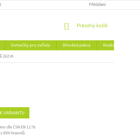
OSOBNÍCH ÚDAJŮ
KE STAŽENÍ
PORADNA
Přihlášení
BLOG
NÁKUPNÍ
Prázdný košík
KOŠÍK
Domečky pro zvířata
Dřevěná paliva
Realizace
Ko
lů 2x2 m
E VARIANTU
váno dle ČSN EN 1176.
z KVH hranolů.