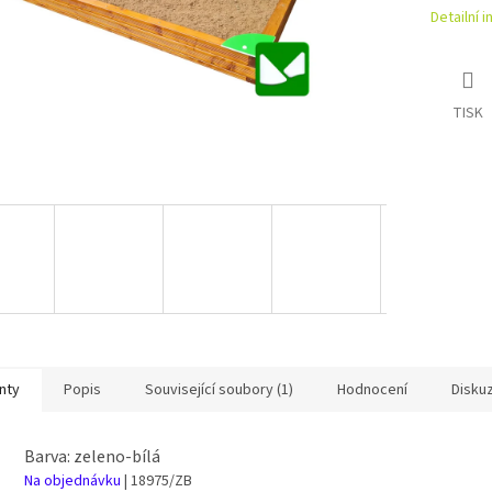
Detailní 
TISK
nty
Popis
Související soubory (1)
Hodnocení
Disku
Barva: zeleno-bílá
Na objednávku
| 18975/ZB