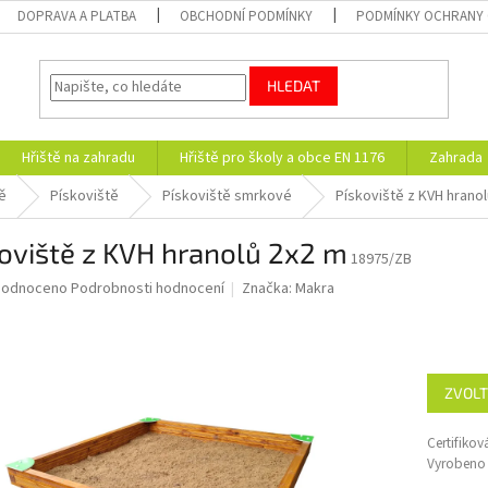
DOPRAVA A PLATBA
OBCHODNÍ PODMÍNKY
PODMÍNKY OCHRANY 
HLEDAT
Hřiště na zahradu
Hřiště pro školy a obce EN 1176
Zahrada
ě
Pískoviště
Pískoviště smrkové
Pískoviště z KVH hrano
oviště z KVH hranolů 2x2 m
18975/ZB
ěrné
hodnoceno
Podrobnosti hodnocení
Značka:
Makra
ocení
uktu
ZVOLT
diček.
Certifiko
Vyrobeno 