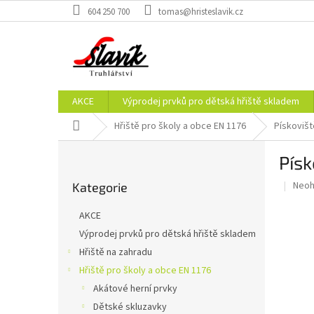
Přejít
604 250 700
tomas@hristeslavik.cz
na
obsah
AKCE
Výprodej prvků pro dětská hřiště skladem
Domů
Hřiště pro školy a obce EN 1176
Pískovišt
P
Písk
o
Přeskočit
s
Prům
Neo
Kategorie
kategorie
t
hodn
r
prod
AKCE
a
je
Výprodej prvků pro dětská hřiště skladem
0,0
n
z
Hřiště na zahradu
n
5
í
Hřiště pro školy a obce EN 1176
hvěz
p
Akátové herní prvky
a
Dětské skluzavky